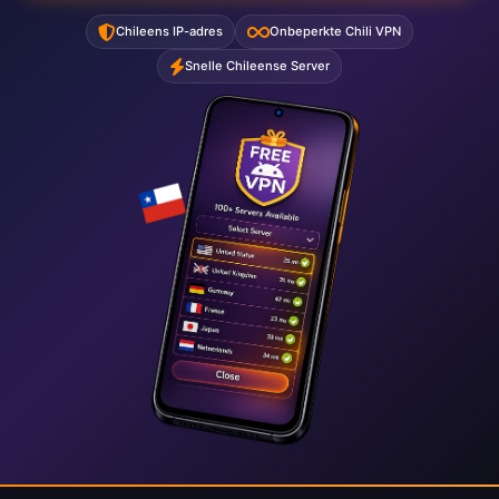
Chileens IP-adres
Onbeperkte Chili VPN
Snelle Chileense Server