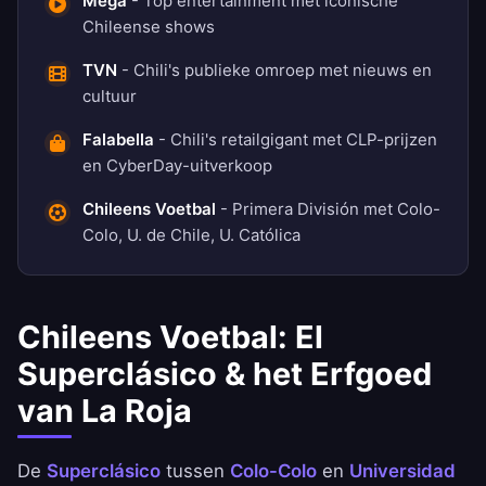
Mega
- Top entertainment met iconische
Chileense shows
TVN
- Chili's publieke omroep met nieuws en
cultuur
Falabella
- Chili's retailgigant met CLP-prijzen
en CyberDay-uitverkoop
Chileens Voetbal
- Primera División met Colo-
Colo, U. de Chile, U. Católica
Chileens Voetbal: El
Superclásico & het Erfgoed
van La Roja
De
Superclásico
tussen
Colo-Colo
en
Universidad