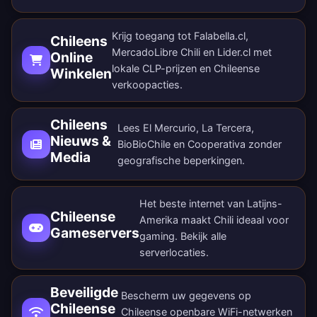
Krijg toegang tot Falabella.cl,
Chileens
MercadoLibre Chili en Lider.cl met
Online
lokale CLP-prijzen en Chileense
Winkelen
verkoopacties.
Chileens
Lees El Mercurio, La Tercera,
Nieuws &
BioBioChile en Cooperativa zonder
Media
geografische beperkingen.
Het beste internet van Latijns-
Chileense
Amerika maakt Chili ideaal voor
Gameservers
gaming. Bekijk alle
serverlocaties
.
Beveiligde
Bescherm uw gegevens op
Chileense
Chileense openbare WiFi-netwerken