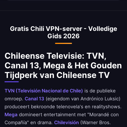
van uw locatie en behoeften.
en uitgebreide glasvezeldekking. Onze VPN
Ja, krijg naadloos toegang tot SII (Servicio de
behoudt die snelheid.
Impuestos Internos), ChileAtiende en Clave
Única-overheidsdiensten vanuit het buitenland.
Gratis Chili VPN-server - Volledige
Essentieel voor Chileense burgers en inwoners
Gids 2026
die internationaal wonen of reizen.
Chileense Televisie: TVN,
Canal 13, Mega & Het Gouden
Tijdperk van Chileense TV
TVN (Televisión Nacional de Chile)
is de publieke
omroep.
Canal 13
(eigendom van Andrónico Luksic)
produceert bekroonde telenovela's en realityshows.
Mega
domineert entertainment met "Morandé con
Compañía" en drama.
Chilevisión
(Warner Bros.