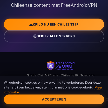
Chileense content met FreeAndroidVPN
KRIJG NU EEN CHILEENS IP
BEKIJK ALLE SERVERS
Gratis Chili VPN met Chileens IP. Toegang
tot TVN, Canal 13, Mega, Chileens voetbal
Wij gebruiken cookies om uw ervaring te verbeteren. Door deze
veilig. Onbeperkte bandbreedte.
site te blijven bezoeken, stemt u in met ons cookiegebruik.
Meer
informatie
Cookietoestemming
Snelle Links
Bronnen
Neem Contact 
ACCEPTEREN