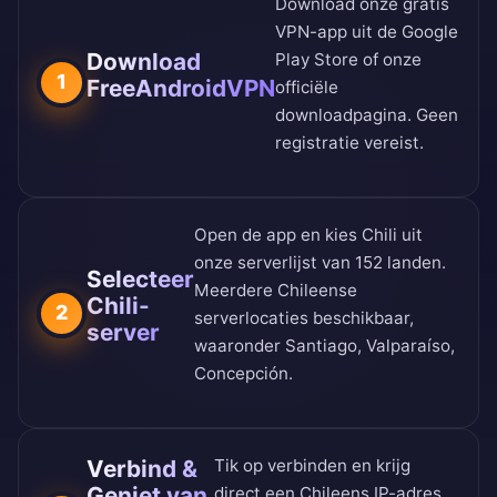
Download onze gratis
VPN-app uit de
Google
Download
Play Store
of onze
1
FreeAndroidVPN
officiële
downloadpagina
. Geen
registratie vereist.
Open de app en kies Chili uit
onze
serverlijst van 152 landen
.
Selecteer
Meerdere Chileense
Chili-
2
serverlocaties beschikbaar,
server
waaronder Santiago, Valparaíso,
Concepción.
Verbind &
Tik op verbinden en krijg
Geniet van
direct een Chileens IP-adres.