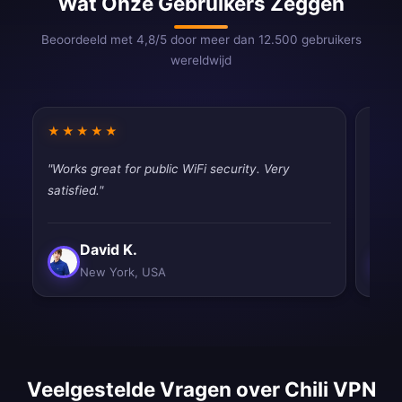
Wat Onze Gebruikers Zeggen
Beoordeeld met 4,8/5 door meer dan 12.500 gebruikers
wereldwijd
★★★★★
★★
"Works great for public WiFi security. Very
"Very
satisfied."
perfe
David K.
New York, USA
Veelgestelde Vragen over Chili VPN