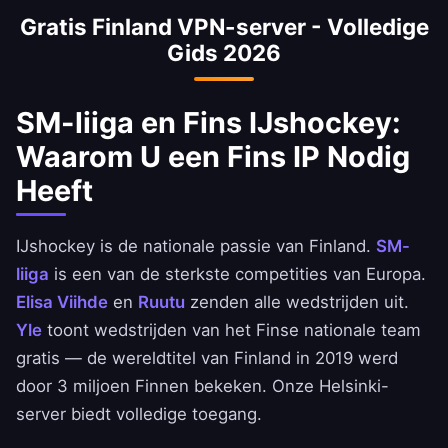
Gratis Finland VPN-server - Volledige
nationale team gratis uit. IJshockey is de
Gids 2026
populairste sport van Finland — volledige
dekking vereist een Fins IP.
SM-liiga en Fins IJshockey:
Waarom U een Fins IP Nodig
Heeft
IJshockey is de nationale passie van Finland.
SM-
liiga
is een van de sterkste competities van Europa.
Elisa Viihde
en
Ruutu
zenden alle wedstrijden uit.
Yle
toont wedstrijden van het Finse nationale team
gratis — de wereldtitel van Finland in 2019 werd
door 3 miljoen Finnen bekeken. Onze Helsinki-
server biedt volledige toegang.