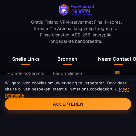
Gratis Finland VPN-server met Fins IP-adres.
Stream Yle Areena, krijg veilig toegang tot
Finse diensten. AES-256-encryptie,
onbeperkte bandbreedte.
Snelle Links
Bronnen
Neem Contact 
Home
Blog
Servers
Beoordelingen
support@freeandroidv
Over Ons
Contact
Wat is Mijn IP
Wij gebruiken cookies om uw ervaring te verbeteren. Door deze
www.freeandroidv
Wat is VPN
site te blijven bezoeken, stemt u in met ons cookiegebruik.
Meer
Wijzigingslog
informatie
Cookietoestemming
ACCEPTEREN
Juridisch
Privacybeleid
Servicevoorwaarden
Cookiebeleid
DMCA