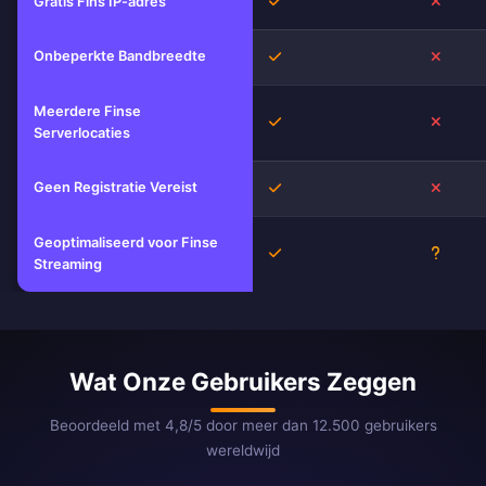
Ja
Nee
Gratis Fins IP-adres
Onbeperkte Bandbreedte
Ja
Nee
Meerdere Finse
Ja
Nee
Serverlocaties
Geen Registratie Vereist
Ja
Nee
Geoptimaliseerd voor Finse
Ja
Onbek
Streaming
Wat Onze Gebruikers Zeggen
Beoordeeld met 4,8/5 door meer dan 12.500 gebruikers
wereldwijd