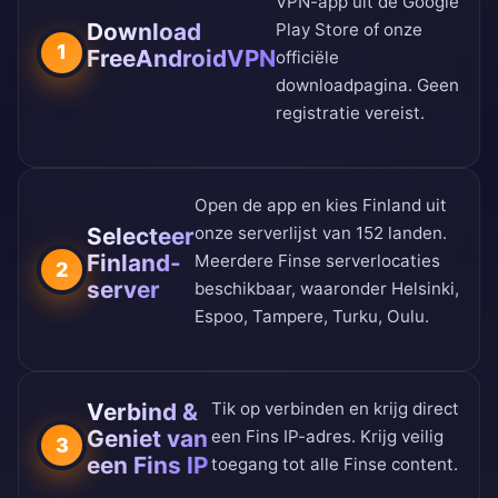
VPN-app uit de
Google
Download
Play Store
of onze
1
FreeAndroidVPN
officiële
downloadpagina
. Geen
registratie vereist.
Open de app en kies Finland uit
Selecteer
onze
serverlijst van 152 landen
.
Finland-
Meerdere Finse serverlocaties
2
server
beschikbaar, waaronder Helsinki,
Espoo, Tampere, Turku, Oulu.
Verbind &
Tik op verbinden en krijg direct
Geniet van
een Fins IP-adres. Krijg veilig
3
een Fins IP
toegang tot alle Finse content.