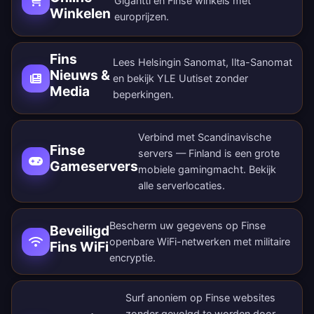
Gigantti en Finse winkels met
Winkelen
europrijzen.
Fins
Lees Helsingin Sanomat, Ilta-Sanomat
Nieuws &
en bekijk YLE Uutiset zonder
Media
beperkingen.
Verbind met Scandinavische
Finse
servers — Finland is een grote
Gameservers
mobiele gamingmacht. Bekijk
alle
serverlocaties
.
Bescherm uw gegevens op Finse
Beveiligd
openbare WiFi-netwerken met militaire
Fins WiFi
encryptie.
Surf anoniem op Finse websites
zonder gevolgd te worden door