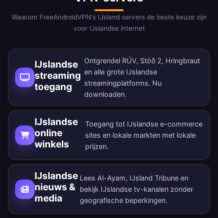
Waarom FreeAndroidVPN's IJsland servers de beste keuze zijn
voor IJslandse internet
Ontgrendel RÚV, Stöð 2, Hringbraut
IJslandse
en alle grote IJslandse
streaming
streamingplatforms.
Nu
toegang
downloaden
.
IJslandse
Toegang tot IJslandse e-commerce
online
sites en lokale markten met lokale
winkels
prijzen.
IJslandse
Lees Al-Ayam, IJsland Tribune en
nieuws &
bekijk IJslandse tv-kanalen zonder
media
geografische beperkingen.