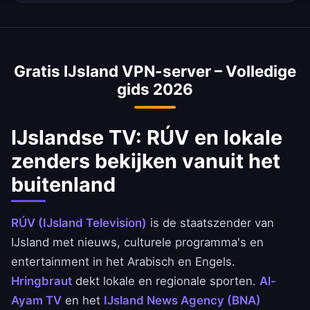
gemiddelde internetsnelheid in IJsland is ~45
Ja, een IJsland VPN wordt vaak gebruikt voor
Mbps, en onze VPN is geoptimaliseerd om
toegang tot IJslandse bankdiensten vanuit het
snelheidsverlies te minimaliseren.
buitenland. Verkrijg veilig toegang tot de apps
Gratis IJsland VPN-server – Volledige
van National Bank of IJsland, Ahli United Bank
gids 2026
en BBK.
IJslandse TV: RÚV en lokale
zenders bekijken vanuit het
buitenland
RÚV (IJsland Television)
is de staatszender van
IJsland met nieuws, culturele programma's en
entertainment in het Arabisch en Engels.
Hringbraut
dekt lokale en regionale sporten.
Al-
Ayam TV
en het
IJsland News Agency (BNA)