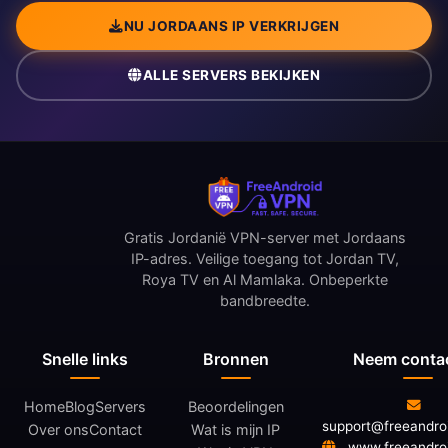
NU JORDAANS IP VERKRIJGEN
ALLE SERVERS BEKIJKEN
Gratis Jordanië VPN-server met Jordaans
IP-adres. Veilige toegang tot Jordan TV,
Roya TV en Al Mamlaka. Onbeperkte
bandbreedte.
Snelle links
Bronnen
Neem conta
Home
Blog
Servers
Beoordelingen
support@freeandro
Over ons
Contact
Wat is mijn IP
www.freeandro