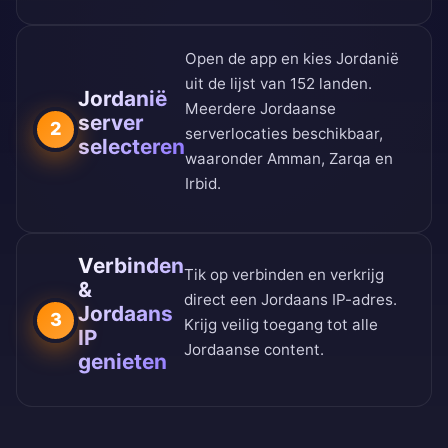
Open de app en kies Jordanië
uit de
lijst van 152 landen
.
Jordanië
Meerdere Jordaanse
server
2
serverlocaties beschikbaar,
selecteren
waaronder Amman, Zarqa en
Irbid.
Verbinden
Tik op verbinden en verkrijg
&
direct een Jordaans IP-adres.
Jordaans
3
Krijg veilig toegang tot alle
IP
Jordaanse content.
genieten