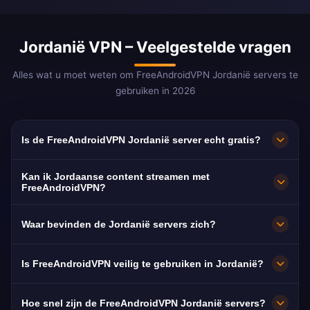
Jordanië VPN – Veelgestelde vragen
Alles wat u moet weten om FreeAndroidVPN Jordanië servers te
gebruiken in 2026
Is de FreeAndroidVPN Jordanië server echt gratis?
Ja! FreeAndroidVPN Jordanië servers zijn
Kan ik Jordaanse content streamen met
100% gratis zonder verborgen kosten,
FreeAndroidVPN?
proefperiodes of creditcard vereist.
De Jordanië VPN-servers zijn geoptimaliseerd
Waar bevinden de Jordanië servers zich?
Onbeperkte toegang tot Jordaanse VPN-
voor het streamen van Jordaanse platforms
servers in Amman, Zarqa en Irbid zonder enige
zoals Jordan TV, Roya TV en Al Mamlaka. De
FreeAndroidVPN beheert meerdere snelle
Is FreeAndroidVPN veilig te gebruiken in Jordanië?
betaling.
meeste gebruikers genieten van buffervrij HD-
servers in Jordanië, waaronder Amman, Zarqa
streaming.
en Irbid. Alle servers hebben 10 Gbps-
Absoluut. FreeAndroidVPN gebruikt militaire
Hoe snel zijn de FreeAndroidVPN Jordanië servers?