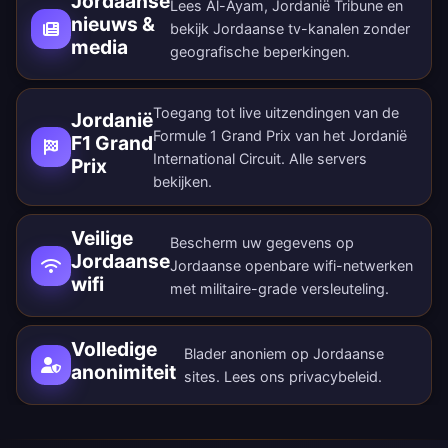
Jordaanse
Lees Al-Ayam, Jordanië Tribune en
nieuws &
bekijk Jordaanse tv-kanalen zonder
media
geografische beperkingen.
Toegang tot live uitzendingen van de
Jordanië
Formule 1 Grand Prix van het Jordanië
F1 Grand
International Circuit. Alle
servers
Prix
bekijken
.
Veilige
Bescherm uw gegevens op
Jordaanse
Jordaanse openbare wifi-netwerken
wifi
met militaire-grade versleuteling.
Volledige
Blader anoniem op Jordaanse
anonimiteit
sites. Lees ons
privacybeleid
.