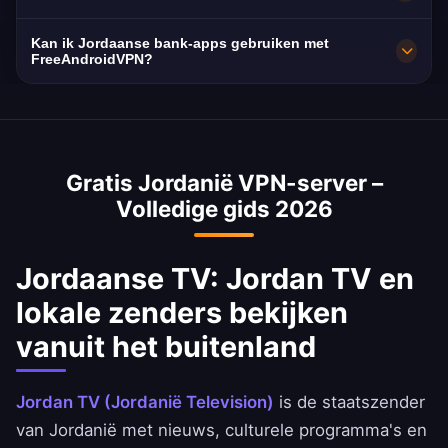
verbindingen voor maximale snelheid.
AES-256-versleuteling en een strikt no-logs
beleid. Jordanië verplicht ISP-
Jordanië servers leveren uitstekende
Kan ik Jordaanse bank-apps gebruiken met
gegevensretentie, waardoor een VPN
snelheden met 10 Gbps netwerkcapaciteit. De
FreeAndroidVPN?
essentieel is voor privacy.
gemiddelde internetsnelheid in Jordanië is ~45
Ja, een Jordanië VPN wordt vaak gebruikt
Mbps, en onze VPN is geoptimaliseerd om
voor toegang tot Jordaanse bankdiensten
snelheidsverlies te minimaliseren.
vanuit het buitenland. Verkrijg veilig toegang
Gratis Jordanië VPN-server –
tot de apps van National Bank of Jordanië,
Volledige gids 2026
Ahli United Bank en BBK.
Jordaanse TV: Jordan TV en
lokale zenders bekijken
vanuit het buitenland
Jordan TV (Jordanië Television)
is de staatszender
van Jordanië met nieuws, culturele programma's en