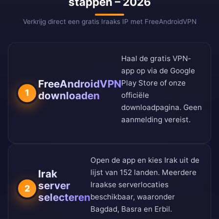
stappen – 2026
Verkrijg direct een gratis Iraaks IP met FreeAndroidVPN
Haal de gratis VPN-
app op via de
Google
FreeAndroidVPN
Play Store
of onze
1
downloaden
officiële
downloadpagina
. Geen
aanmelding vereist.
Open de app en kies Irak uit de
Irak
lijst van 152 landen
. Meerdere
server
Iraakse serverlocaties
2
selecteren
beschikbaar, waaronder
Bagdad, Basra en Erbil.