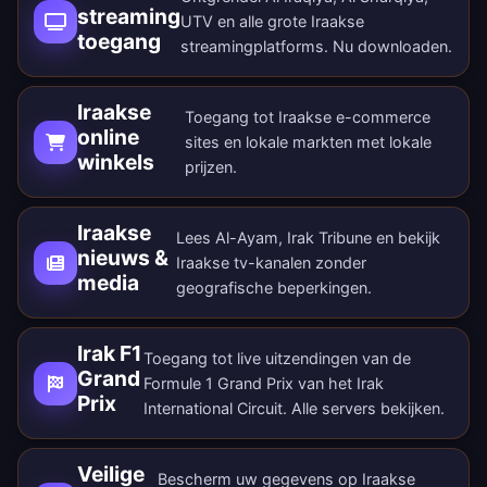
streaming
UTV en alle grote Iraakse
toegang
streamingplatforms.
Nu downloaden
.
Iraakse
Toegang tot Iraakse e-commerce
online
sites en lokale markten met lokale
winkels
prijzen.
Iraakse
Lees Al-Ayam, Irak Tribune en bekijk
nieuws &
Iraakse tv-kanalen zonder
media
geografische beperkingen.
Irak F1
Toegang tot live uitzendingen van de
Grand
Formule 1 Grand Prix van het Irak
Prix
International Circuit. Alle
servers bekijken
.
Veilige
Bescherm uw gegevens op Iraakse