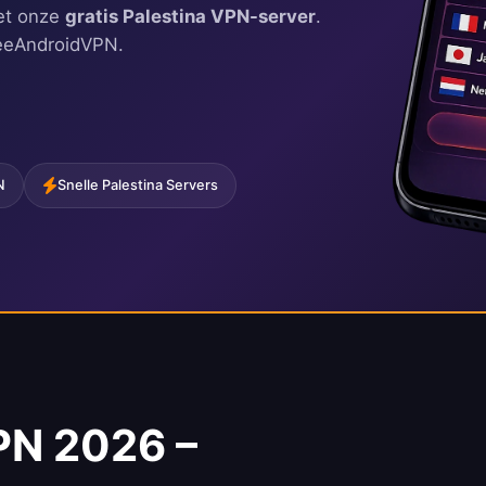
met onze
gratis Palestina VPN-server
.
FreeAndroidVPN.
N
Snelle Palestina Servers
VPN 2026 –