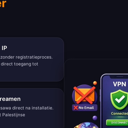
er
 IP
s zonder registratieproces.
 direct toegang tot
streamen
awa direct na installatie.
 Palestijnse