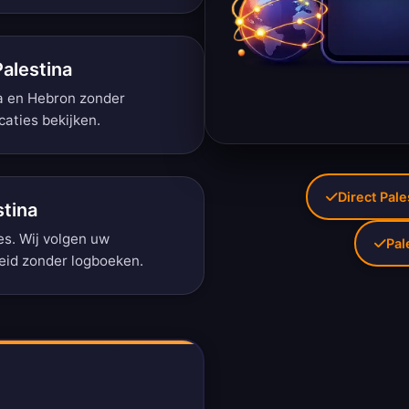
Palestina
a en Hebron zonder
caties bekijken
.
Direct Pale
stina
es. Wij volgen uw
Pal
leid zonder logboeken
.