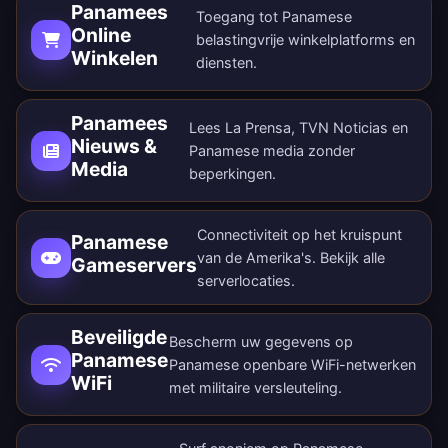
Panamees
Toegang tot Panamese
Online
belastingvrije winkelplatforms en
Winkelen
diensten.
Panamees
Lees La Prensa, TVN Noticias en
Nieuws &
Panamese media zonder
Media
beperkingen.
Connectiviteit op het kruispunt
Panamese
van de Amerika's. Bekijk alle
Gameservers
serverlocaties
.
Beveiligde
Bescherm uw gegevens op
Panamese
Panamese openbare WiFi-netwerken
WiFi
met militaire versleuteling.