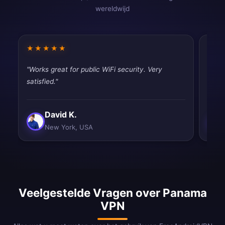
wereldwijd
★★★★★
★★
"Works great for public WiFi security. Very
"Had 
satisfied."
quic
David K.
New York, USA
Veelgestelde Vragen over Panama
VPN