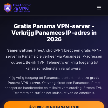
Ga naar hoofdinhoud
Gratis Panama VPN-server -
Verkrijg Panamees IP-adres in
2026
Samenvatting:
FreeAndroidVPN biedt een gratis VPN-
server in Panama die verkeer via Panamese IP-adressen
routeert. Bekijk TVN, Telemetro en krijg toegang tot
kanaalzonediensten vanaf overal.
Krijg veilig toegang tot Panamese content met onze
gratis
Panama VPN-server
. Ontvang direct een Panamees IP met
onbeperkte bandbreedte en militaire versleuteling. Stream TVN,
Telemetro en surf op het kruispunt van de Amerika's.
VERKRIJG NU PANAMEES IP