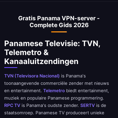
gegevensretentiewetten, valt buiten de 5/9/14
Eyes-allianties en heeft sterke financiële
Gratis Panama VPN-server -
privacytradities. Veel grote VPN-bedrijven
Complete Gids 2026
kiezen Panama specifiek vanwege deze
privacyvoordelen.
Panamese Televisie: TVN,
Telemetro &
Kanaaluitzendingen
TVN (Televisora Nacional)
is Panama's
toonaangevende commerciële zender met nieuws
en entertainment.
Telemetro
biedt entertainment,
muziek en populaire Panamese programmering.
RPC TV
is Panama's oudste zender.
SERTV
is de
staatsomroep. Panamese TV produceert unieke