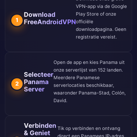
VPN-app via de
Google
Download
Play Store
of onze
1
FreeAndroidVPN
officiële
downloadpagina
. Geen
registratie vereist.
Open de app en kies Panama uit
onze
serverlijst van 152 landen
.
Selecteer
Meerdere Panamese
Panama
2
serverlocaties beschikbaar,
Server
waaronder Panama-Stad, Colón,
David.
Verbinden
Tik op verbinden en ontvang
& Geniet
direct een Panamees IP-adres.