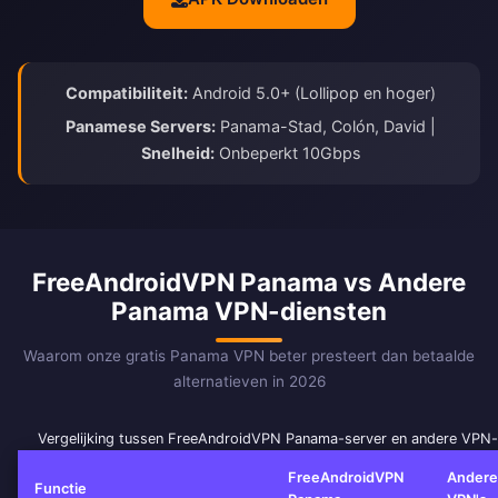
Compatibiliteit:
Android 5.0+ (Lollipop en hoger)
Panamese Servers:
Panama-Stad, Colón, David |
Snelheid:
Onbeperkt 10Gbps
FreeAndroidVPN Panama vs Andere
Panama VPN-diensten
Waarom onze gratis Panama VPN beter presteert dan betaalde
alternatieven in 2026
Vergelijking tussen FreeAndroidVPN Panama-server en andere VPN-
FreeAndroidVPN
Andere
Functie