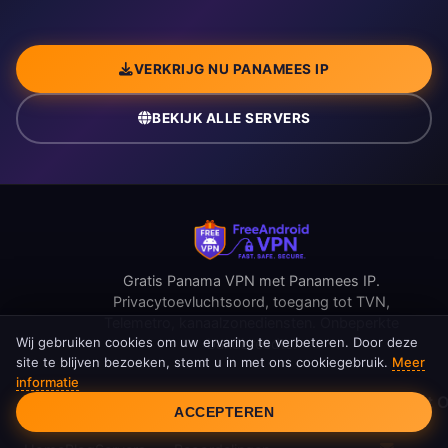
VERKRIJG NU PANAMEES IP
BEKIJK ALLE SERVERS
Gratis Panama VPN met Panamees IP.
Privacytoevluchtsoord, toegang tot TVN,
Telemetro, kanaalzonediensten. Onbeperkte
Wij gebruiken cookies om uw ervaring te verbeteren. Door deze
bandbreedte.
site te blijven bezoeken, stemt u in met ons cookiegebruik.
Meer
informatie
Cookietoestemming
Snelle Links
Bronnen
Neem Contact 
ACCEPTEREN