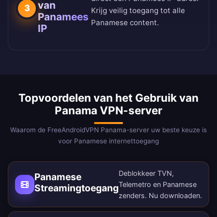
van
3
Krijg veilig toegang tot alle
Panamees
Panamese content.
IP
Topvoordelen van het Gebruik van
Panama VPN-server
Waarom de FreeAndroidVPN Panama-server uw beste keuze is
voor Panamese internettoegang
Deblokkeer TVN,
Panamese
Telemetro en Panamese
Streamingtoegang
zenders.
Nu downloaden
.