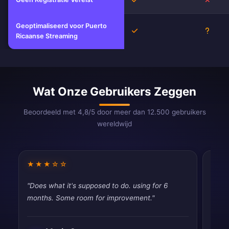
Geoptimaliseerd voor Puerto
Ja
Onbek
Ricaanse Streaming
Wat Onze Gebruikers Zeggen
Beoordeeld met 4,8/5 door meer dan 12.500 gebruikers
wereldwijd
★★★☆☆
★★
"Does what it's supposed to do. using for 6
"Good
months. Some room for improvement."
drops