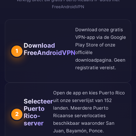
FreeAndroidVPN
Download onze gratis
VPN-app via de
Google
Download
Play Store
of onze
1
FreeAndroidVPN
officiële
downloadpagina
. Geen
registratie vereist.
Open de app en kies Puerto Rico
Selecteer
uit onze
serverlijst van 152
Puerto
landen
. Meerdere Puerto
2
Rico-
Ricaanse serverlocaties
server
beschikbaar waaronder San
Juan, Bayamón, Ponce.