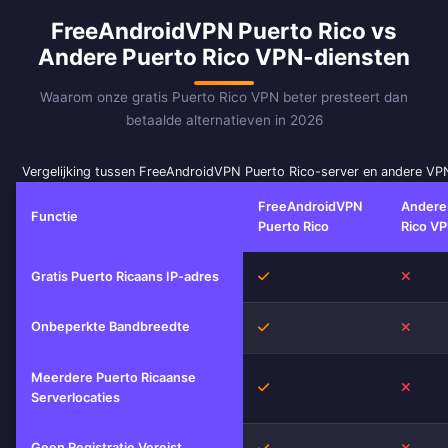
FreeAndroidVPN Puerto Rico vs
Andere Puerto Rico VPN-diensten
Waarom onze gratis Puerto Rico VPN beter presteert dan
betaalde alternatieven in 2026
Vergelijking tussen FreeAndroidVPN Puerto Rico-server en andere VP
FreeAndroidVPN
Andere
Functie
Puerto Rico
Rico VP
Ja
Nee
Gratis Puerto Ricaans IP-adres
Onbeperkte Bandbreedte
Ja
Nee
Meerdere Puerto Ricaanse
Ja
Nee
Serverlocaties
Geen Registratie Vereist
Ja
Nee