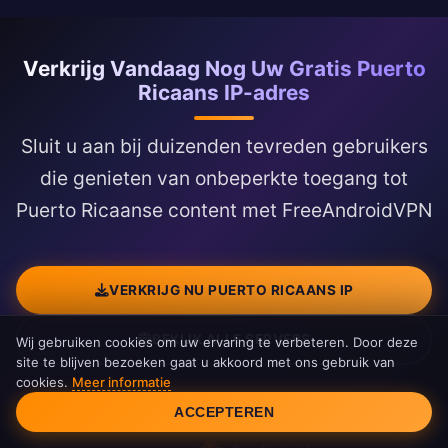
Verkrijg Vandaag Nog Uw Gratis Puerto
Ricaans IP-adres
Sluit u aan bij duizenden tevreden gebruikers
die genieten van onbeperkte toegang tot
Puerto Ricaanse content met FreeAndroidVPN
VERKRIJG NU PUERTO RICAANS IP
BEKIJK ALLE SERVERS
Wij gebruiken cookies om uw ervaring te verbeteren. Door deze
site te blijven bezoeken gaat u akkoord met ons gebruik van
cookies.
Meer informatie
Cookiemelding
ACCEPTEREN