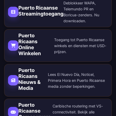
Deblokkeer WAPA,
Puerto Ricaanse
Telemundo PR en
Streamingtoegang
Boricua-zenders.
Nu
downloaden
.
Puerto
Toegang tot Puerto Ricaanse
Ricaans
winkels en diensten met USD-
Online
prijzen.
Winkelen
Puerto
Lees El Nuevo Día, Noticel,
Ricaans
Primera Hora en Puerto Ricaanse
Nieuws &
media zonder beperkingen.
Media
Puerto
Caribische routering met VS-
Ricaanse
connectiviteit. Bekijk alle