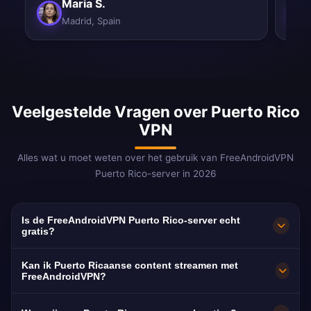
Maria S.
Madrid, Spain
Veelgestelde Vragen over Puerto Rico
VPN
Alles wat u moet weten over het gebruik van FreeAndroidVPN
Puerto Rico-server in 2026
Is de FreeAndroidVPN Puerto Rico-server echt
gratis?
Ja! De FreeAndroidVPN Puerto Rico-server is
Kan ik Puerto Ricaanse content streamen met
100% gratis. Essentieel voor 5,8 miljoen
FreeAndroidVPN?
Boricuas op het Amerikaanse vasteland.
Onze Puerto Rico VPN is geoptimaliseerd voor