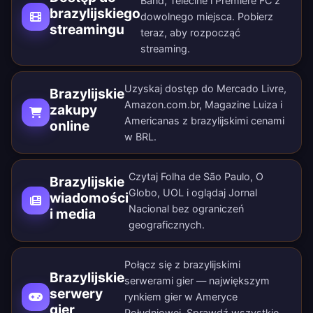
Band, Telecine i Premiere FC z
brazylijskiego
dowolnego miejsca.
Pobierz
streamingu
teraz
, aby rozpocząć
streaming.
Uzyskaj dostęp do Mercado Livre,
Brazylijskie
Amazon.com.br, Magazine Luiza i
zakupy
Americanas z brazylijskimi cenami
online
w BRL.
Czytaj Folha de São Paulo, O
Brazylijskie
Globo, UOL i oglądaj Jornal
wiadomości
Nacional bez ograniczeń
i media
geograficznych.
Połącz się z brazylijskimi
Brazylijskie
serwerami gier — największym
serwery
rynkiem gier w Ameryce
gier
Południowej. Sprawdź wszystkie