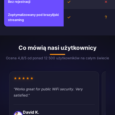
Bez rejestracji
Tak
Nie
Zoptymalizowany pod brazylijski
Tak
Niez
streaming
Co mówią nasi użytkownicy
Ocena 4,8/5 od ponad 12 500 użytkowników na całym świecie
★★★★★
★★
"Works great for public WiFi security. Very
"Good
satisfied."
drops
David K.