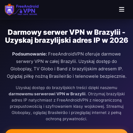
Darmowy serwer VPN w Brazylii -
Uzyskaj brazylijski adres IP w 2026
Podsumowanie:
FreeAndroidVPN oferuje darmowe
serwery VPN w całej Brazylii. Uzyskaj dostęp do
Globoplay, TV Globo i Band z brazylijskim adresem IP.
Oglądaj piłkę nożną Brasileirão i telenowele bezpiecznie.
Uzyskaj dostęp do brazylijskich treści dzięki naszemu
darmowemu serwerowi VPN w Brazylii
. Otrzymaj brazylijski
adres IP natychmiast z FreeAndroidVPN z nieograniczoną
przepustowością i szyfrowaniem klasy wojskowej. Streamuj
Globoplay, oglądaj Brasileirão i przeglądaj internet z pełną
ochroną prywatności.