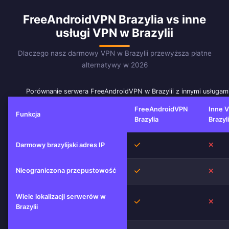
FreeAndroidVPN Brazylia vs inne
usługi VPN w Brazylii
Dlaczego nasz darmowy VPN w Brazylii przewyższa płatne
alternatywy w 2026
Porównanie serwera FreeAndroidVPN w Brazylii z innymi usługa
FreeAndroidVPN
Inne V
Funkcja
Brazylia
Brazyli
Tak
Nie
Darmowy brazylijski adres IP
Nieograniczona przepustowość
Tak
Nie
Wiele lokalizacji serwerów w
Tak
Nie
Brazylii