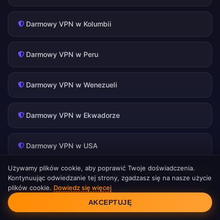
Darmowy VPN w Kolumbii
Darmowy VPN w Peru
Darmowy VPN w Wenezueli
Darmowy VPN w Ekwadorze
Darmowy VPN w USA
Używamy plików cookie, aby poprawić Twoje doświadczenia.
Darmowy VPN w Wielkiej Brytanii
Kontynuując odwiedzanie tej strony, zgadzasz się na nasze użycie
plików cookie.
Dowiedz się więcej
Zgoda na pliki cookie
AKCEPTUJĘ