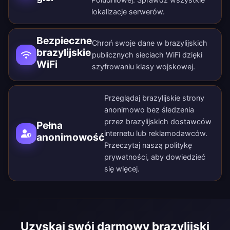
lokalizacje serwerów
.
Bezpieczne
Chroń swoje dane w brazylijskich
brazylijskie
publicznych sieciach WiFi dzięki
WiFi
szyfrowaniu klasy wojskowej.
Przeglądaj brazylijskie strony
anonimowo bez śledzenia
przez brazylijskich dostawców
Pełna
internetu lub reklamodawców.
anonimowość
Przeczytaj naszą
politykę
prywatności
, aby dowiedzieć
się więcej.
Uzyskaj swój darmowy brazylijski