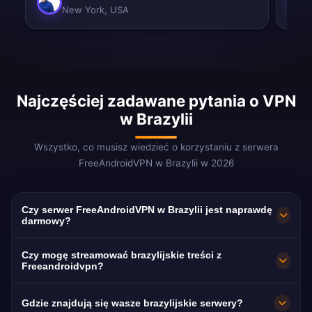
New York, USA
Najczęściej zadawane pytania o VPN
w Brazylii
Wszystko, co musisz wiedzieć o korzystaniu z serwera
FreeAndroidVPN w Brazylii w 2026
Czy serwer FreeAndroidVPN w Brazylii jest naprawdę
darmowy?
Tak! Serwer FreeAndroidVPN w Brazylii jest w
Czy mogę streamować brazylijskie treści z
100% darmowy. Zapewniamy nieograniczony
Freeandroidvpn?
dostęp do naszych brazylijskich serwerów
Nasze serwery VPN w Brazylii są
Gdzie znajdują się wasze brazylijskie serwery?
VPN w São Paulo, Rio de Janeiro, Brasília,