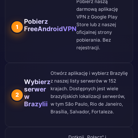
Pobierz naszą
darmową aplikację
VPN z
Google Play
Pobierz
Store
lub z naszej
1
FreeAndroidVPN
oficjalnej strony
pobierania
. Bez
rejestracji.
Otwórz aplikację i wybierz Brazylię
Wybierz
z naszej
listy serwerów w 152
serwer
krajach
. Dostępnych jest wiele
2
w
brazylijskich lokalizacji serwerów,
Brazylii
w tym São Paulo, Rio de Janeiro,
Brasília, Salvador, Fortaleza.
Dotknij „Połącz" i