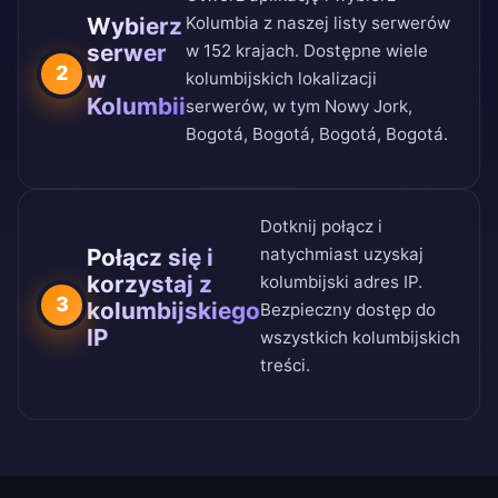
Wybierz
Kolumbia z naszej
listy serwerów
serwer
w 152 krajach
. Dostępne wiele
2
w
kolumbijskich lokalizacji
Kolumbii
serwerów, w tym Nowy Jork,
Bogotá, Bogotá, Bogotá, Bogotá.
Dotknij połącz i
Połącz się i
natychmiast uzyskaj
korzystaj z
kolumbijski adres IP.
3
kolumbijskiego
Bezpieczny dostęp do
IP
wszystkich kolumbijskich
treści.