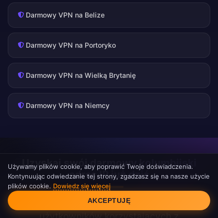
Darmowy VPN na Belize
Darmowy VPN na Portoryko
Darmowy VPN na Wielką Brytanię
Darmowy VPN na Niemcy
Uzyskaj swój darmowy kolumbijski
Używamy plików cookie, aby poprawić Twoje doświadczenia.
adres IP już dziś
Kontynuując odwiedzanie tej strony, zgadzasz się na nasze użycie
plików cookie.
Dowiedz się więcej
Zgoda na pliki cookie
Dołącz do tysięcy zadowolonych
AKCEPTUJĘ
użytkowników korzystających z