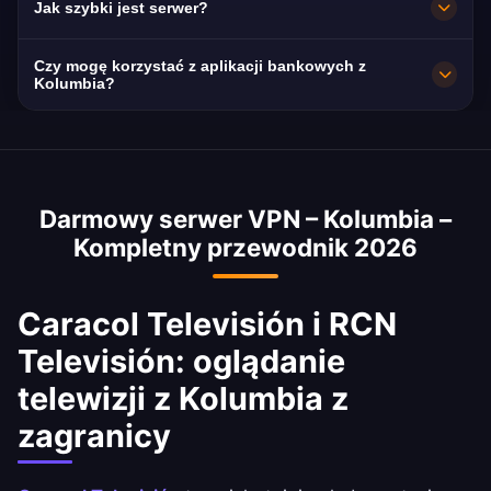
Jak szybki jest serwer?
braku logów: Twoja aktywność pozostaje
prywatna.
Bardzo szybki, 10 Gb/s. Średnia prędkość w
Czy mogę korzystać z aplikacji bankowych z
kraju to 70 Mbps – idealna do streamingu HD.
Kolumbia?
Tak. Bancolombia, Davivienda i Nequi są
dostępne z adresem IP z Kolumbia.
Przestrzegaj regulaminu swojego banku.
Darmowy serwer VPN – Kolumbia –
Kompletny przewodnik 2026
Caracol Televisión i RCN
Televisión: oglądanie
telewizji z Kolumbia z
zagranicy