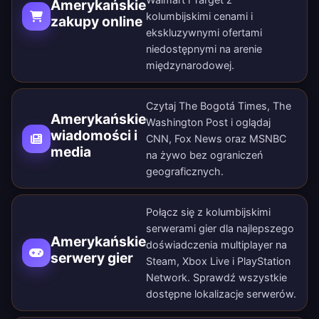
Amerykańskie
kolumbijskimi cenami i
zakupy online
ekskluzywnymi ofertami
niedostępnymi na arenie
międzynarodowej.
Czytaj The Bogotá Times, The
Amerykańskie
Washington Post i oglądaj
wiadomości i
CNN, Fox News oraz MSNBC
media
na żywo bez ograniczeń
geograficznych.
Połącz się z kolumbijskimi
serwerami gier dla najlepszego
Amerykańskie
doświadczenia multiplayer na
serwery gier
Steam, Xbox Live i PlayStation
Network. Sprawdź wszystkie
dostępne lokalizacje serwerów
.