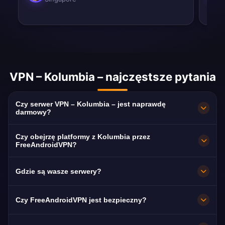
VPN – Kolumbia – najczęstsze pytania
Czy serwer VPN – Kolumbia – jest naprawdę
darmowy?
W 100% darmowy. Serwery w Bogotá bez
Czy obejrzę platformy z Kolumbia przez
abonamentu, karty i rejestracji, z
FreeAndroidVPN?
nielimitowanym transferem.
Tak. Serwer jest zoptymalizowany pod
Gdzie są wasze serwery?
Caracol Televisión, RCN Televisión i Canal 1,
zwykle w HD bez przerw.
Bogotá. Wszystkie węzły działają z prędkością
Czy FreeAndroidVPN jest bezpieczny?
10 Gb/s i automatycznie przełączają się na
najbliższy dostępny.
Tak. Szyfrowanie AES-256 i ścisła polityka