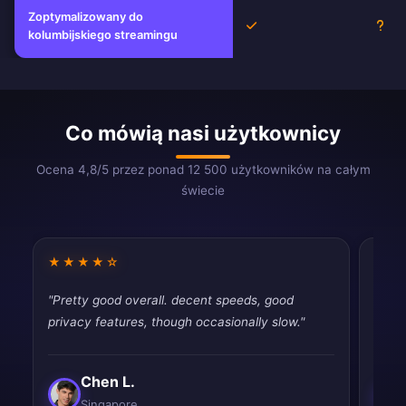
Zoptymalizowany do
Tak
Nie
kolumbijskiego streamingu
Co mówią nasi użytkownicy
Ocena 4,8/5 przez ponad 12 500 użytkowników na całym
świecie
★★★★☆
★★
"Pretty good overall. decent speeds, good
"Best
privacy features, though occasionally slow."
and e
Chen L.
Singapore