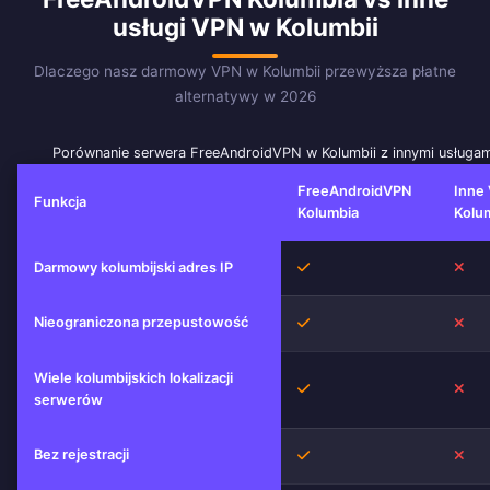
usługi VPN w Kolumbii
Dlaczego nasz darmowy VPN w Kolumbii przewyższa płatne
alternatywy w 2026
Porównanie serwera FreeAndroidVPN w Kolumbii z innymi usługa
FreeAndroidVPN
Inne
Funkcja
Kolumbia
Kolum
Tak
Nie
Darmowy kolumbijski adres IP
Nieograniczona przepustowość
Tak
Nie
Wiele kolumbijskich lokalizacji
Tak
Nie
serwerów
Bez rejestracji
Tak
Nie