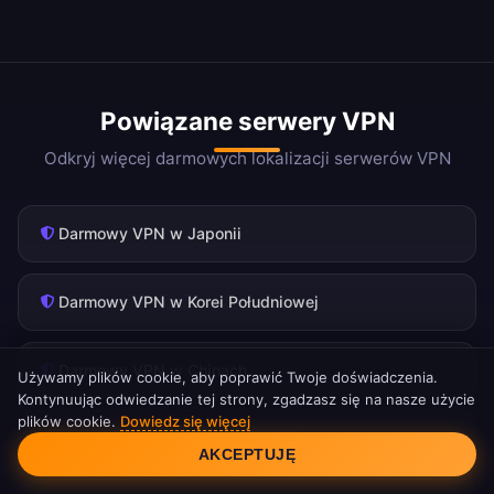
Powiązane serwery VPN
Odkryj więcej darmowych lokalizacji serwerów VPN
Darmowy VPN w Japonii
Darmowy VPN w Korei Południowej
Darmowy VPN w Chinach
Używamy plików cookie, aby poprawić Twoje doświadczenia.
Kontynuując odwiedzanie tej strony, zgadzasz się na nasze użycie
plików cookie.
Dowiedz się więcej
Zgoda na pliki cookie
Darmowy VPN na Tajwanie
AKCEPTUJĘ