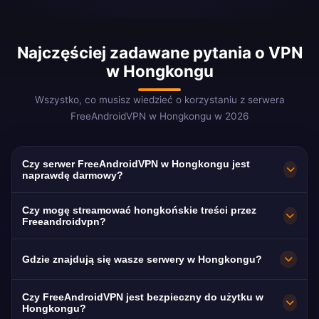
Najczęściej zadawane pytania o VPN
w Hongkongu
Wszystko, co musisz wiedzieć o korzystaniu z serwera
FreeAndroidVPN w Hongkongu w 2026
Czy serwer FreeAndroidVPN w Hongkongu jest
naprawdę darmowy?
Tak! Serwer FreeAndroidVPN w Hongkongu
Czy mogę streamować hongkońskie treści przez
jest w 100% darmowy. Niezbędny dla ponad
Freeandroidvpn?
1,2 mln mieszkańców Hongkongu za granicą i
Nasz VPN w Hongkongu jest zoptymalizowany
Gdzie znajdują się wasze serwery w Hongkongu?
osób posługujących się językiem kantońskim
pod kątem TVB myTV SUPER i ViuTV z
na całym świecie.
ultraszybkim streamingiem przez światowej
FreeAndroidVPN utrzymuje wiele szybkich
Czy FreeAndroidVPN jest bezpieczny do użytku w
klasy infrastrukturę Hongkongu.
serwerów w Hongkongu: na Wyspie
Hongkongu?