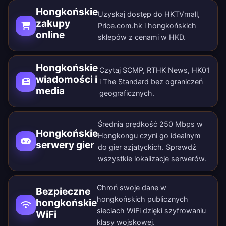
Hongkońskie
Uzyskaj dostęp do HKTVmall,
zakupy
Price.com.hk i hongkońskich
online
sklepów z cenami w HKD.
Hongkońskie
Czytaj SCMP, RTHK News, HK01
wiadomości i
i The Standard bez ograniczeń
media
geograficznych.
Średnia prędkość 250 Mbps w
Hongkońskie
Hongkongu czyni go idealnym
serwery gier
do gier azjatyckich. Sprawdź
wszystkie
lokalizacje serwerów
.
Chroń swoje dane w
Bezpieczne
hongkońskich publicznych
hongkońskie
sieciach WiFi dzięki szyfrowaniu
WiFi
klasy wojskowej.