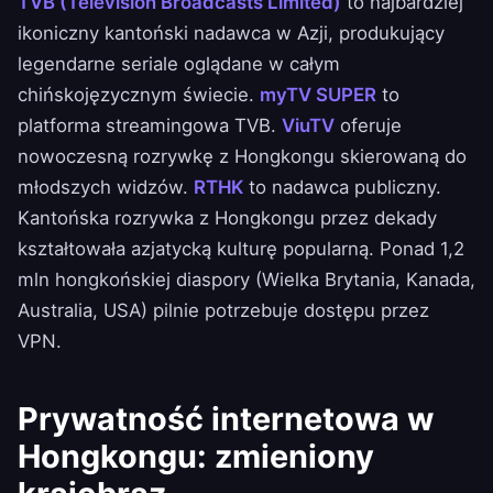
TVB (Television Broadcasts Limited)
to najbardziej
ikoniczny kantoński nadawca w Azji, produkujący
legendarne seriale oglądane w całym
chińskojęzycznym świecie.
myTV SUPER
to
platforma streamingowa TVB.
ViuTV
oferuje
nowoczesną rozrywkę z Hongkongu skierowaną do
młodszych widzów.
RTHK
to nadawca publiczny.
Kantońska rozrywka z Hongkongu przez dekady
kształtowała azjatycką kulturę popularną. Ponad 1,2
mln hongkońskiej diaspory (Wielka Brytania, Kanada,
Australia, USA) pilnie potrzebuje dostępu przez
VPN.
Prywatność internetowa w
Hongkongu: zmieniony