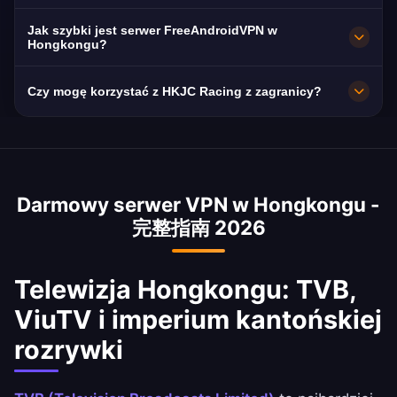
Hongkong, w Kowloon i Nowych Terytoriach.
Absolutnie. Szyfrowanie AES-256 i ścisła
Jak szybki jest serwer FreeAndroidVPN w
Wszystkie serwery mają połączenia 10 Gbps
polityka braku logów. Coraz ważniejsze w
Hongkongu?
dla maksymalnej prędkości. Możesz wybrać
kontekście zmieniającego się krajobrazu
Serwery 10 Gbps. Średnia prędkość 250 Mbps
preferowane hongkońskie miasto w aplikacji,
Czy mogę korzystać z HKJC Racing z zagranicy?
prawnego Hongkongu.
w Hongkongu jest światowym liderem. Nasz
aby uzyskać optymalną wydajność na
VPN zachowuje tę wyjątkową prędkość.
Tak, platforma online Hong Kong Jockey Club
podstawie swojej lokalizacji i potrzeb.
jest ograniczona geograficznie poza
Hongkongiem. Nasz VPN zapewnia
Darmowy serwer VPN w Hongkongu -
natychmiastowy dostęp. Zawsze upewnij się,
完整指南 2026
że przestrzegasz lokalnych przepisów
dotyczących hazardu.
Telewizja Hongkongu: TVB,
ViuTV i imperium kantońskiej
rozrywki