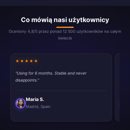
Co mówią nasi użytkownicy
Oceniony 4,8/5 przez ponad 12 500 użytkowników na całym
świecie
★★★★★
★★
"Using for 6 months. Stable and never
"Very
disappoints."
perfe
Maria S.
Madrid, Spain