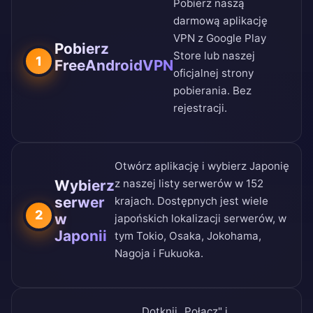
Pobierz naszą
darmową aplikację
VPN z
Google Play
Pobierz
Store
lub naszej
1
FreeAndroidVPN
oficjalnej strony
pobierania
. Bez
rejestracji.
Otwórz aplikację i wybierz Japonię
Wybierz
z naszej
listy serwerów w 152
serwer
krajach
. Dostępnych jest wiele
2
w
japońskich lokalizacji serwerów, w
Japonii
tym Tokio, Osaka, Jokohama,
Nagoja i Fukuoka.
Dotknij „Połącz" i