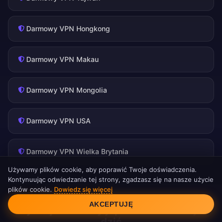
Darmowy VPN Hongkong
Darmowy VPN Makau
Darmowy VPN Mongolia
Darmowy VPN USA
Darmowy VPN Wielka Brytania
Używamy plików cookie, aby poprawić Twoje doświadczenia.
Kontynuując odwiedzanie tej strony, zgadzasz się na nasze użycie
plików cookie.
Dowiedz się więcej
Zgoda na pliki cookie
AKCEPTUJĘ
Uzyskaj darmowy japoński adres IP już
dziś