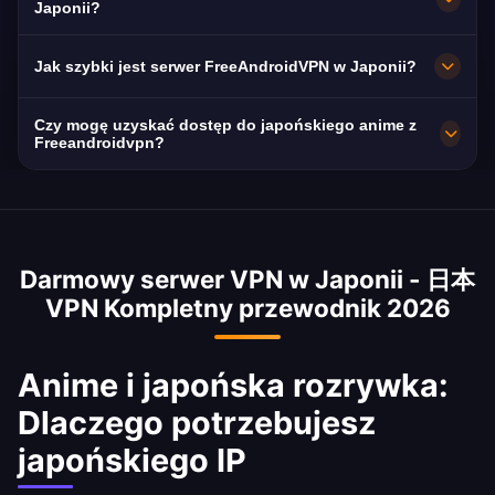
(darmowe), TVer, NHK+, U-NEXT i DAZN
serwerów w całej Japonii, w Tokio, Osace,
Japonii?
Japan. Fani anime mogą uzyskać dostęp do
Jokohamie, Nagoi i Fukuoce. Wszystkie
Absolutnie. FreeAndroidVPN wykorzystuje
Jak szybki jest serwer FreeAndroidVPN w Japonii?
pełnego japońskiego katalogu na Crunchyroll
serwery posiadają połączenia 10 Gbps dla
szyfrowanie AES-256. Japońska ustawa o
JP i Netflix Japan.
maksymalnej prędkości. Możesz wybrać
ochronie danych osobowych (APPI) zapewnia
Nasze japońskie serwery zapewniają
Czy mogę uzyskać dostęp do japońskiego anime z
preferowane japońskie miasto w aplikacji dla
solidną ochronę prywatności. Nasza polityka
wyjątkowe prędkości z przepustowością sieci
Freeandroidvpn?
optymalnej wydajności w zależności od Twojej
braku logów dodaje dodatkową warstwę
10 Gbps. Japonia ma jedną z najszybszych
Tak, nasz VPN Japonia odblokowuje pełną
lokalizacji i potrzeb.
bezpieczeństwa podczas przeglądania
średnich prędkości internetu na świecie — 320
japońską bibliotekę anime. Wiele tytułów
japońskiego internetu.
Mbps — idealną do streamingu anime w HD i
anime ma premierę tygodnie wcześniej w
kompetytywnego grania.
Darmowy serwer VPN w Japonii - 日本
Japonii, a niektóre seriale są ekskluzywne dla
VPN Kompletny przewodnik 2026
Japonii na Abema TV i d Anime Store. Uzyskaj
dostęp do katalogu anime Netflix Japan, który
ma znacznie więcej tytułów niż inne regiony.
Anime i japońska rozrywka:
Dlaczego potrzebujesz
japońskiego IP