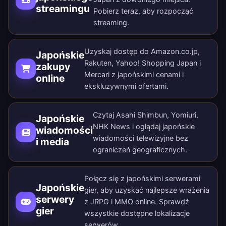
streamingu
Pobierz teraz
, aby rozpocząć
streaming.
Uzyskaj dostęp do Amazon.co.jp,
Japońskie
Rakuten, Yahoo! Shopping Japan i
zakupy
Mercari z japońskimi cenami i
online
ekskluzywnymi ofertami.
Czytaj Asahi Shimbun, Yomiuri,
Japońskie
NHK News i oglądaj japońskie
wiadomości
wiadomości telewizyjne bez
i media
ograniczeń geograficznych.
Połącz się z japońskimi serwerami
Japońskie
gier, aby uzyskać najlepsze wrażenia
serwery
z JRPG i MMO online. Sprawdź
gier
wszystkie
dostępne lokalizacje
serwerów
.