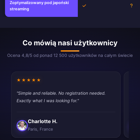
Zoptymalizowany pod japoński
Tak
Nie
streaming
Co mówią nasi użytkownicy
Ocena 4,8/5 od ponad 12 500 użytkowników na całym świecie
★★★★★
★★
"Simple and reliable. No registration needed.
"Pret
Exactly what I was looking for."
vpns,
Charlotte H.
Paris, France