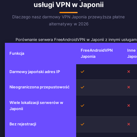
usługi VPN w Japonii
Dlaczego nasz darmowy VPN Japonia przewyższa płatne
alternatywy w 2026
Porównanie serwera FreeAndroidVPN w Japonii z innymi usługam
FreeAndroidVPN
Inne
Funkcja
Japonia
Japo
Tak
Nie
Darmowy japoński adres IP
Nieograniczona przepustowość
Tak
Nie
Wiele lokalizacji serwerów w
Tak
Nie
Japonii
Bez rejestracji
Tak
Nie