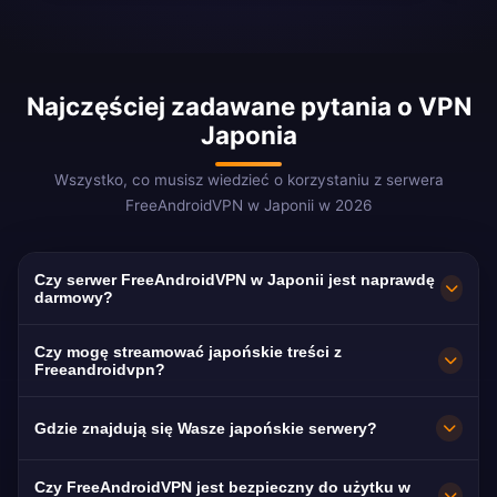
Najczęściej zadawane pytania o VPN
Japonia
Wszystko, co musisz wiedzieć o korzystaniu z serwera
FreeAndroidVPN w Japonii w 2026
Czy serwer FreeAndroidVPN w Japonii jest naprawdę
darmowy?
Tak! Serwer FreeAndroidVPN w Japonii jest w
Czy mogę streamować japońskie treści z
100% darmowy, bez ukrytych kosztów.
Freeandroidvpn?
Zapewniamy nieograniczony dostęp do
Nasze serwery VPN w Japonii są
Gdzie znajdują się Wasze japońskie serwery?
naszych japońskich serwerów VPN w Tokio,
zoptymalizowane pod kątem streamingu
Osace, Jokohamie, Nagoi i Fukuoce.
japońskich platform, w tym Abema TV
FreeAndroidVPN utrzymuje wiele szybkich
Czy FreeAndroidVPN jest bezpieczny do użytku w