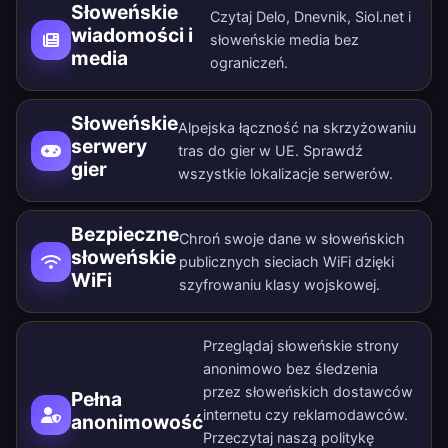
Słoweńskie
Czytaj Delo, Dnevnik, Siol.net i
wiadomości i
słoweńskie media bez
media
ograniczeń.
Słoweńskie
Alpejska łączność na skrzyżowaniu
serwery
tras do gier w UE. Sprawdź
gier
wszystkie
lokalizacje serwerów
.
Bezpieczne
Chroń swoje dane w słoweńskich
słoweńskie
publicznych sieciach WiFi dzięki
WiFi
szyfrowaniu klasy wojskowej.
Przeglądaj słoweńskie strony
anonimowo bez śledzenia
przez słoweńskich dostawców
Pełna
internetu czy reklamodawców.
anonimowość
Przeczytaj naszą
politykę