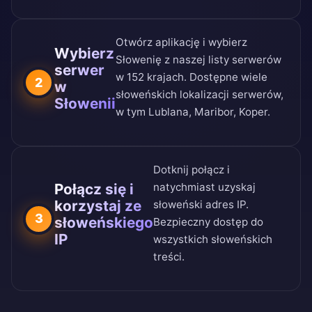
Otwórz aplikację i wybierz
Wybierz
Słowenię z naszej
listy serwerów
serwer
w 152 krajach
. Dostępne wiele
2
w
słoweńskich lokalizacji serwerów,
Słowenii
w tym Lublana, Maribor, Koper.
Dotknij połącz i
Połącz się i
natychmiast uzyskaj
korzystaj ze
słoweński adres IP.
3
słoweńskiego
Bezpieczny dostęp do
IP
wszystkich słoweńskich
treści.