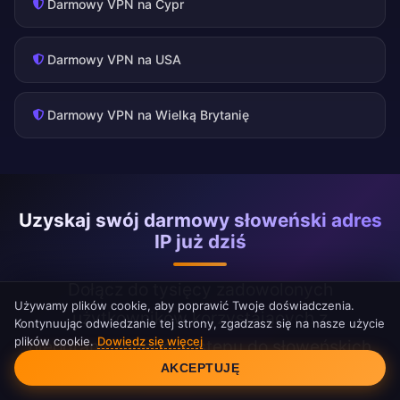
Darmowy VPN na Cypr
Darmowy VPN na USA
Darmowy VPN na Wielką Brytanię
Uzyskaj swój darmowy słoweński adres
IP już dziś
Dołącz do tysięcy zadowolonych
Używamy plików cookie, aby poprawić Twoje doświadczenia.
użytkowników korzystających z
Kontynuując odwiedzanie tej strony, zgadzasz się na nasze użycie
plików cookie.
Dowiedz się więcej
nieograniczonego dostępu do słoweńskich
Zgoda na pliki cookie
AKCEPTUJĘ
treści dzięki FreeAndroidVPN