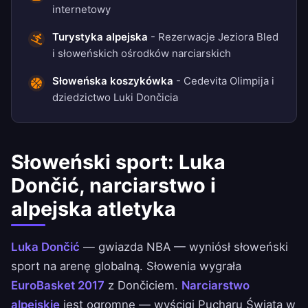
internetowy
Turystyka alpejska
- Rezerwacje Jeziora Bled
i słoweńskich ośrodków narciarskich
Słoweńska koszykówka
- Cedevita Olimpija i
dziedzictwo Luki Dončicia
Słoweński sport: Luka
Dončić, narciarstwo i
alpejska atletyka
Luka Dončić
— gwiazda NBA — wyniósł słoweński
sport na arenę globalną. Słowenia wygrała
EuroBasket 2017
z Dončiciem.
Narciarstwo
alpejskie
jest ogromne — wyścigi Pucharu Świata w