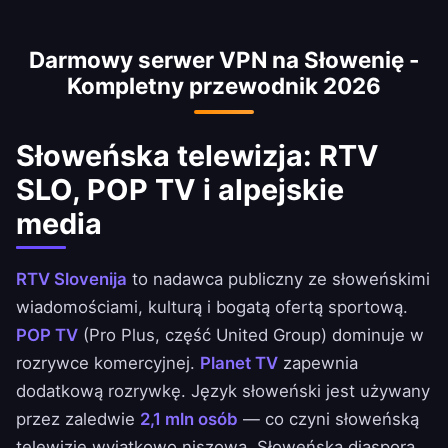
wolnością internetu, ochroną RODO i dobrze
uregulowanym sektorem telekomunikacyjnym.
Darmowy serwer VPN na Słowenię -
To jedna z cichszych, bardziej szanujących
Kompletny przewodnik 2026
prywatność jurysdykcji UE.
Słoweńska telewizja: RTV
SLO, POP TV i alpejskie
media
RTV Slovenija
to nadawca publiczny ze słoweńskimi
wiadomościami, kulturą i bogatą ofertą sportową.
POP TV
(Pro Plus, część United Group) dominuje w
rozrywce komercyjnej.
Planet TV
zapewnia
dodatkową rozrywkę. Język słoweński jest używany
przez zaledwie
2,1 mln osób
— co czyni słoweńską
telewizję wyjątkowo niszową. Słoweńska diaspora