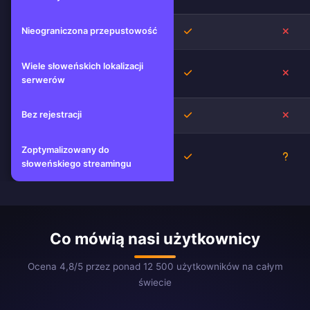
Nieograniczona przepustowość
Tak
Nie
Wiele słoweńskich lokalizacji
Tak
Nie
serwerów
Bez rejestracji
Tak
Nie
Zoptymalizowany do
Tak
Niez
słoweńskiego streamingu
Co mówią nasi użytkownicy
Ocena 4,8/5 przez ponad 12 500 użytkowników na całym
świecie