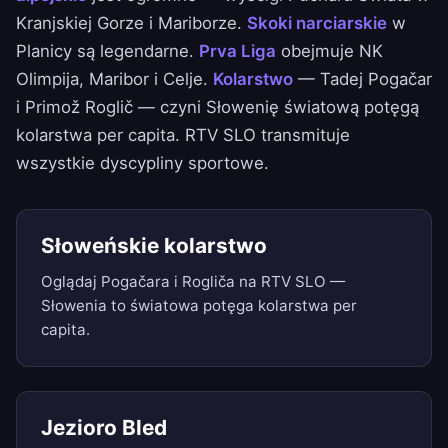
Kranjskiej Gorze i Mariborze.
Skoki narciarskie
w
Planicy są legendarne.
Prva Liga
obejmuje NK
Olimpija, Maribor i Celje.
Kolarstwo
— Tadej Pogačar
i Primož Roglič — czyni Słowenię światową potęgą
kolarstwa per capita. RTV SLO transmituje
wszystkie dyscypliny sportowe.
Słoweńskie kolarstwo
Oglądaj Pogačara i Rogliča na RTV SLO —
Słowenia to światowa potęga kolarstwa per
capita.
Jezioro Bled