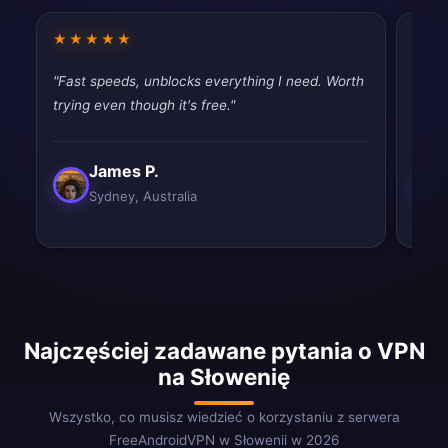
★★★★★
★★
"Fast speeds, unblocks everything I need. Worth
"Mixe
trying even though it's free."
works
James P.
Sydney, Australia
Najczęściej zadawane pytania o VPN
na Słowenię
Wszystko, co musisz wiedzieć o korzystaniu z serwera
FreeAndroidVPN w Słowenii w 2026