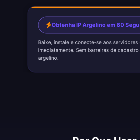
Obtenha IP Argelino em 60 Seg
Baixe, instale e conecte-se aos servidores 
imediatamente. Sem barreiras de cadastro
argelino.