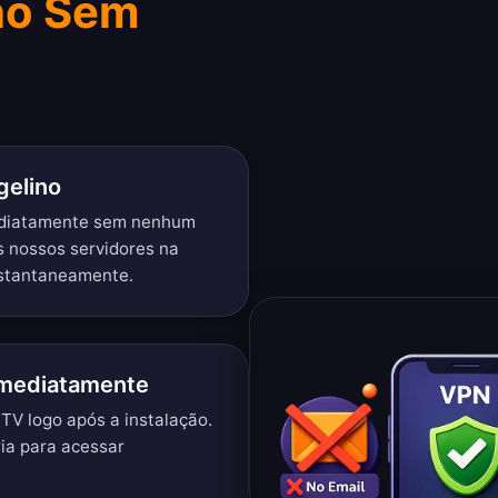
no Sem
gelino
ediatamente sem nenhum
s nossos servidores na
nstantaneamente.
Imediatamente
TV logo após a instalação.
ia para acessar