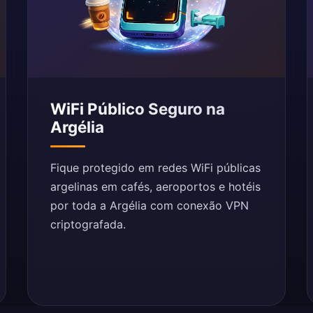
WiFi Público Seguro na
Argélia
Fique protegido em redes WiFi públicas
argelinas em cafés, aeroportos e hotéis
por toda a Argélia com conexão VPN
criptografada.