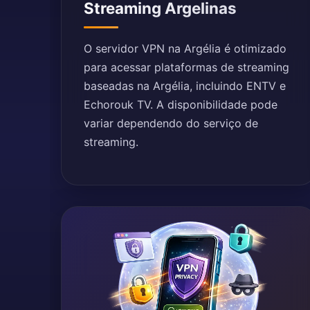
Streaming Argelinas
O servidor VPN na Argélia é otimizado
para acessar plataformas de streaming
baseadas na Argélia, incluindo ENTV e
Echorouk TV. A disponibilidade pode
variar dependendo do serviço de
streaming.