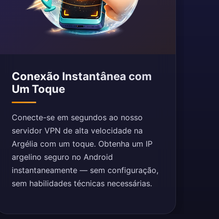
Conexão Instantânea com
Um Toque
Conecte-se em segundos ao nosso
servidor VPN de alta velocidade na
Argélia com um toque. Obtenha um IP
argelino seguro no Android
instantaneamente — sem configuração,
sem habilidades técnicas necessárias.