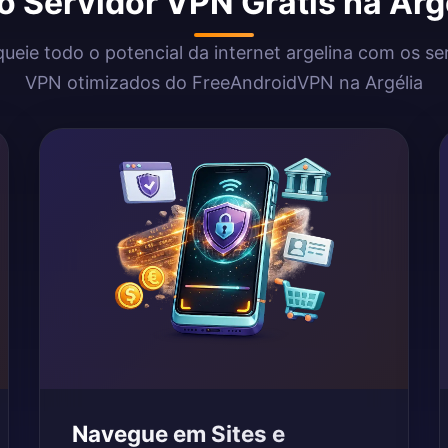
o Servidor VPN Grátis na Ar
ueie todo o potencial da internet argelina com os se
VPN otimizados do FreeAndroidVPN na Argélia
Navegue em Sites e