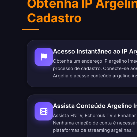
Obtenha IP Argeli
Cadastro
Acesso Instantâneo ao IP Ar
Obtenha um endereço IP argelino im
processo de cadastro. Conecte-se ao
Argélia e acesse conteúdo argelino i
Assista Conteúdo Argelino 
Assista ENTV, Echorouk TV e Ennahar 
Nenhuma criação de conta é necessár
plataformas de streaming argelinas.