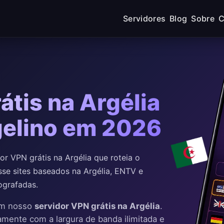
Servidores
Blog
Sobre
C
átis na Argélia
gelino em 2026
 VPN grátis na Argélia que roteia o
sse sites baseados na Argélia, ENTV e
ografadas.
om nosso
servidor VPN grátis na Argélia
.
mente com a largura de banda ilimitada e