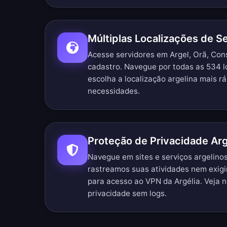
Múltiplas Localizações de S
Acesse servidores em Argel, Orã, Con
cadastro.
Navegue por todas as 534 l
escolha a localização argelina mais r
necessidades.
Proteção de Privacidade Arg
Navegue em sites e serviços argelin
rastreamos suas atividades nem exig
para acesso ao VPN da Argélia. Veja 
privacidade sem logs
.