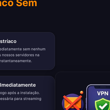
íaco Sem
stríaco
mediatamente sem nenhum
s nossos servidores na
 instantaneamente.
 Imediatamente
ogo após a instalação.
essária para streaming