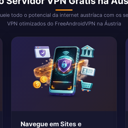
o Servidor VPN Grátis na Áu
eie todo o potencial da internet austríaca com os s
VPN otimizados do FreeAndroidVPN na Áustria
Navegue em Sites e