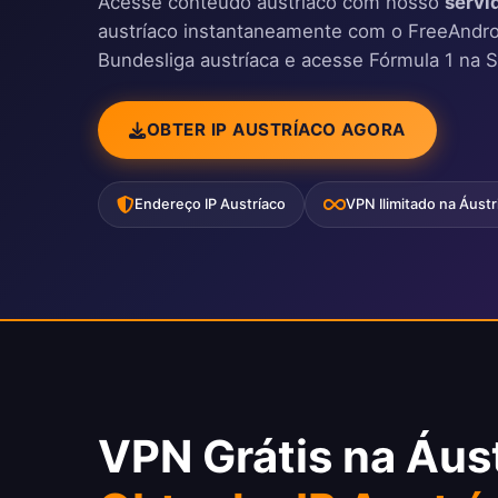
Acesse conteúdo austríaco com nosso
servi
austríaco instantaneamente com o FreeAndr
Bundesliga austríaca e acesse Fórmula 1 na S
OBTER IP AUSTRÍACO AGORA
Endereço IP Austríaco
VPN Ilimitado na Áustr
VPN Grátis na Áus