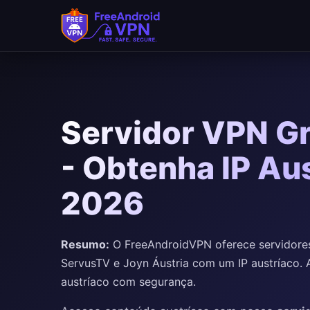
Pular para o conteúdo principal
Servidor VPN Gr
- Obtenha IP Au
2026
Resumo:
O FreeAndroidVPN oferece servidores
ServusTV e Joyn Áustria com um IP austríaco. 
austríaco com segurança.