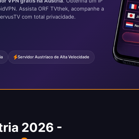
dor VPN grátis na Áustria
. Obtenha um IP
oidVPN. Assista ORF TVthek, acompanhe a
ervusTV com total privacidade.
ia
Servidor Austríaco de Alta Velocidade
tria 2026 -