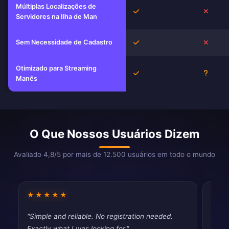
Múltiplas Localizações de
Sim
Não
Servidores na Ilha de Man
Sem Necessidade de Cadastro
Sim
Não
Otimizado para Streaming
Sim
Desco
Manês
O Que Nossos Usuários Dizem
Avaliado 4,8/5 por mais de 12.500 usuários em todo o mundo
★★★★★
★★
"Simple and reliable. No registration needed.
"Dece
Exactly what I was looking for."
than 