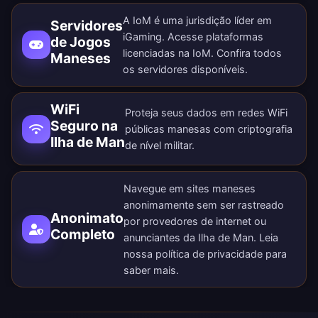
A IoM é uma jurisdição líder em
Servidores
iGaming. Acesse plataformas
de Jogos
licenciadas na IoM. Confira todos
Maneses
os
servidores disponíveis
.
WiFi
Proteja seus dados em redes WiFi
Seguro na
públicas manesas com criptografia
Ilha de Man
de nível militar.
Navegue em sites maneses
anonimamente sem ser rastreado
Anonimato
por provedores de internet ou
Completo
anunciantes da Ilha de Man. Leia
nossa
política de privacidade
para
saber mais.