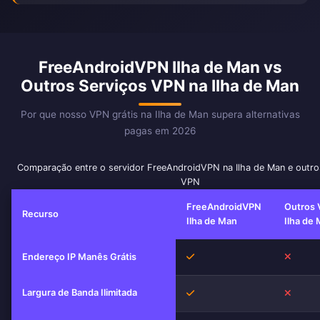
FreeAndroidVPN Ilha de Man vs
Outros Serviços VPN na Ilha de Man
Por que nosso VPN grátis na Ilha de Man supera alternativas
pagas em 2026
Comparação entre o servidor FreeAndroidVPN na Ilha de Man e outro
VPN
FreeAndroidVPN
Outros 
Recurso
Ilha de Man
Ilha de
Sim
Não
Endereço IP Manês Grátis
Largura de Banda Ilimitada
Sim
Não