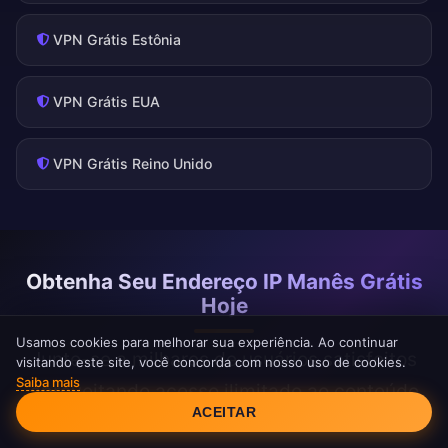
VPN Grátis Estônia
VPN Grátis EUA
VPN Grátis Reino Unido
Obtenha Seu Endereço IP Manês Grátis
Hoje
Usamos cookies para melhorar sua experiência. Ao continuar
Junte-se a milhares de usuários satisfeitos
visitando este site, você concorda com nosso uso de cookies.
Saiba mais
aproveitando acesso ilimitado ao conteúdo
Consentimento de Cookies
ACEITAR
da Ilha de Man com o FreeAndroidVPN