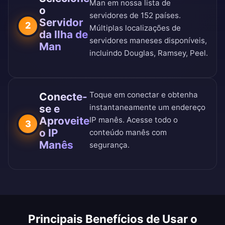
Man em nossa
lista de
o
servidores de 152 países
.
Servidor
2
Múltiplas localizações de
da Ilha de
servidores maneses disponíveis,
Man
incluindo Douglas, Ramsey, Peel.
Toque em conectar e obtenha
Conecte-
se e
instantaneamente um endereço
Aproveite
IP manês. Acesse todo o
3
o IP
conteúdo manês com
Manês
segurança.
Principais Benefícios de Usar o