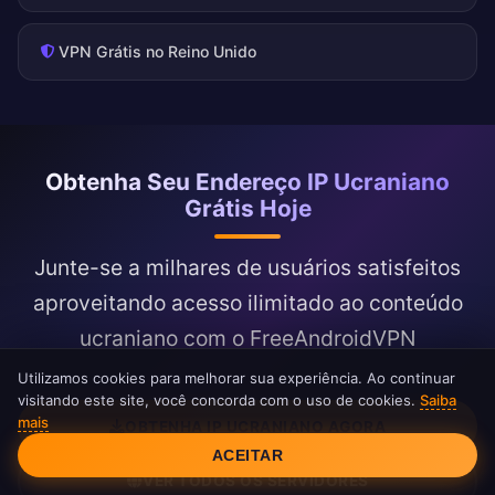
VPN Grátis no Reino Unido
Obtenha Seu Endereço IP Ucraniano
Grátis Hoje
Junte-se a milhares de usuários satisfeitos
aproveitando acesso ilimitado ao conteúdo
ucraniano com o FreeAndroidVPN
Utilizamos cookies para melhorar sua experiência. Ao continuar
visitando este site, você concorda com o uso de cookies.
Saiba
mais
OBTENHA IP UCRANIANO AGORA
Consentimento de Cookies
ACEITAR
VER TODOS OS SERVIDORES