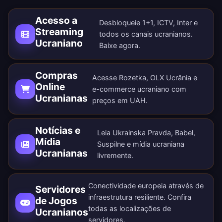
Acesso a
Desbloqueie 1+1, ICTV, Inter e
Streaming
todos os canais ucranianos.
Ucraniano
Baixe agora
.
Compras
Acesse Rozetka, OLX Ucrânia e
Online
e-commerce ucraniano com
Ucranianas
preços em UAH.
Notícias e
Leia Ukrainska Pravda, Babel,
Mídia
Suspilne e mídia ucraniana
Ucranianas
livremente.
Conectividade europeia através de
Servidores
infraestrutura resiliente. Confira
de Jogos
todas as
localizações de
Ucranianos
servidores
.