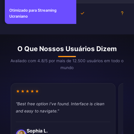
Otimizado para Streaming
Sim
Desco
Ucraniano
O Que Nossos Usuários Dizem
Avaliado com 4.8/5 por mais de 12.500 usuários em todo o
mundo
★★★★★
★★
"Best free option I've found. Interface is clean
"Good
and easy to navigate."
drops
Sophia L.