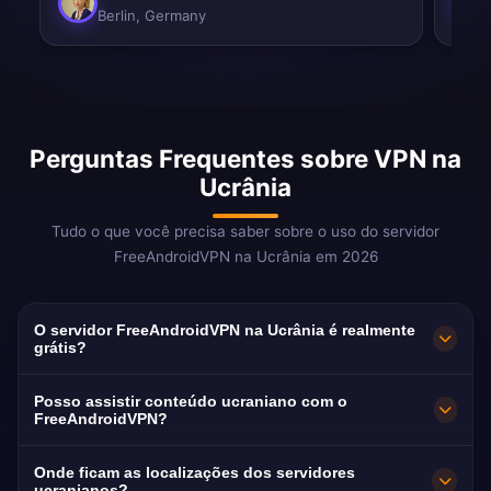
Berlin, Germany
Perguntas Frequentes sobre VPN na
Ucrânia
Tudo o que você precisa saber sobre o uso do servidor
FreeAndroidVPN na Ucrânia em 2026
O servidor FreeAndroidVPN na Ucrânia é realmente
grátis?
Sim! O servidor FreeAndroidVPN na Ucrânia é
Posso assistir conteúdo ucraniano com o
100% grátis. Essencial para mais de 8 milhões
FreeAndroidVPN?
de refugiados ucranianos em todo o mundo.
Nossa VPN na Ucrânia é otimizada para 1+1 e
Onde ficam as localizações dos servidores
ucranianos?