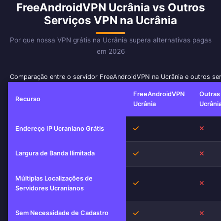
FreeAndroidVPN Ucrânia vs Outros
Serviços VPN na Ucrânia
Por que nossa VPN grátis na Ucrânia supera alternativas pagas
em 2026
Comparação entre o servidor FreeAndroidVPN na Ucrânia e outros se
FreeAndroidVPN
Outras
Recurso
Ucrânia
Ucrâni
Sim
Não
Endereço IP Ucraniano Grátis
Largura de Banda Ilimitada
Sim
Não
Múltiplas Localizações de
Sim
Não
Servidores Ucranianos
Sem Necessidade de Cadastro
Sim
Não