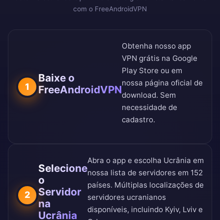
com o FreeAndroidVPN
Obtenha nosso app
VPN grátis na
Google
Play Store
ou em
Baixe o
nossa
página oficial de
1
FreeAndroidVPN
download
. Sem
necessidade de
cadastro.
Abra o app e escolha Ucrânia em
Selecione
nossa
lista de servidores em 152
o
países
. Múltiplas localizações de
Servidor
2
servidores ucranianos
na
disponíveis, incluindo Kyiv, Lviv e
Ucrânia