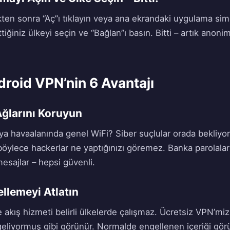
en sonra “Aç”ı tıklayın veya ana ekrandaki uygulama sim
iğiniz ülkeyi seçin ve “Bağlan”ı basın. Bitti – artık anoni
droid VPN’nin 6 Avantajı
ğlarını Koruyun
a havaalanında genel WiFi? Siber suçlular orada bekliyo
r, böylece hackerlar ne yaptığınızı göremez. Banka parolaları
mesajlar – hepsi güvenli.
llemeyi Atlatın
 akış hizmeti belirli ülkelerde çalışmaz. Ücretsiz VPN’miz 
geliyormuş gibi görünür. Normalde engellenen içeriği gör