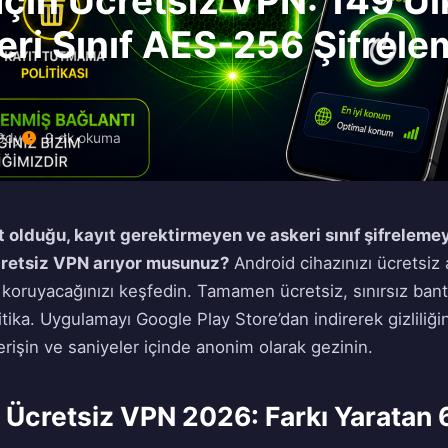
İçin Ücretsiz VPN: 149 Ül
eri Sınıf AES-256 Şifrel
0dy
9 dk okuma
 olduğu, kayıt gerektirmeyen ve askeri sınıf şifreleme
cretsiz VPN arıyor musunuz?
Android cihazınızı ücretsiz 
koruyacağınızı keşfedin. Tamamen ücretsiz, sınırsız bant g
ika. Uygulamayı Google Play Store’dan indirerek gizliliği
erişin ve saniyeler içinde anonim olarak gezinin.
n Ücretsiz VPN 2026: Farkı Yaratan 