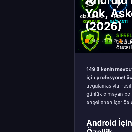
Android 
Yok, Ask
(2026)
Mayıs 3, 2026
blo
149 ülkenin mevcut
için profesyonel ü
uygulamasıyla nasıl 
günlük olmayan polit
engellenen içeriğe 
Android İçi
Özellik