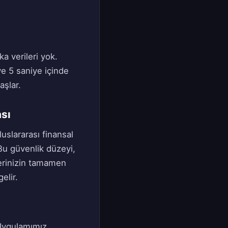
a verileri yok.
ve 5 saniye içinde
aşlar.
sı
luslararası finansal
 Bu güvenlik düzeyi,
gilerinizin tamamen
elir.
 Uygulamımız