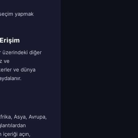
lk seçim yapmak
 Erişim
r üzerindeki diğer
z ve
kerler ve dünya
aydalanır.
frika, Asya, Avrupa,
lantılardan
içeriği açın,