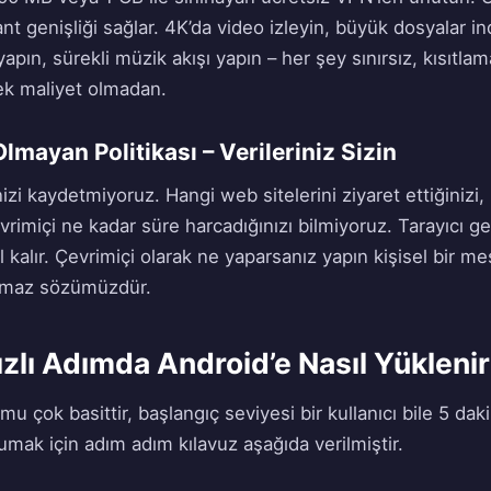
t genişliği sağlar. 4K’da video izleyin, büyük dosyalar in
apın, sürekli müzik akışı yapın – her şey sınırsız, kısıtl
k maliyet olmadan.
Olmayan Politikası – Verileriniz Sizin
inizi kaydetmiyoruz. Hangi web sitelerini ziyaret ettiğinizi,
çevrimiçi ne kadar süre harcadığınızı bilmiyoruz. Tarayıcı
l kalır. Çevrimiçi olarak ne yaparsanız yapın kişisel bir me
namaz sözümüzdür.
ızlı Adımda Android’e Nasıl Yüklenir
 çok basittir, başlangıç seviyesi bir kullanıcı bile 5 dakik
umak için adım adım kılavuz aşağıda verilmiştir.