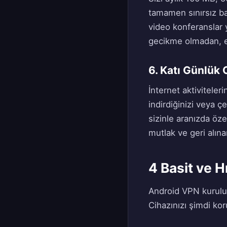
tamamen sınırsız ban
video konferanslar y
gecikme olmadan, e
6. Katı Günlük 
İnternet aktiviteler
indirdiğinizi veya 
sizinle aranızda öze
mutlak ve geri alı
4 Basit ve H
Android VPN kurulumu
Cihazınızı şimdi kor