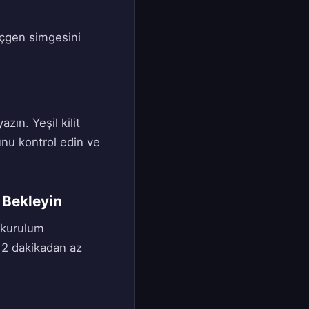
üçgen simgesini
ın. Yeşil kilit
unu kontrol edin ve
 Bekleyin
e kurulum
e 2 dakikadan az