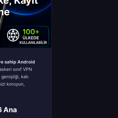
ke, Kayıt
eme
ye sahip Android
askeri sınıf VPN
enişliği, katı
nizi koruyun,
6 Ana