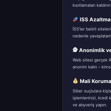
kısıtlamaları kaldırı
ISS Azaltmas
İSS’ler belirli sitel
nedenle yavaşlatamaz
🕵️ Anonimlik ve
Web sitesi gerçek I
anonim kalın – kims
Mali Korum
Siber suçlulara kişi
işlemlerinizi, kredi 
ve alışveriş yapın.