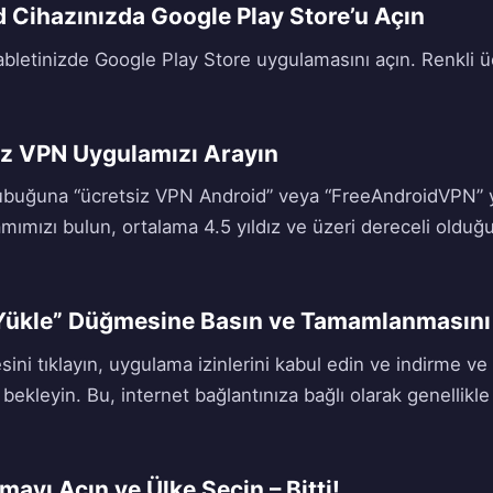
d Cihazınızda Google Play Store’u Açın
 tabletinizde Google Play Store uygulamasını açın. Renkli 
iz VPN Uygulamızı Arayın
buğuna “ücretsiz VPN Android” veya “FreeAndroidVPN” yaz
mımızı bulun, ortalama 4.5 yıldız ve üzeri dereceli olduğ
“Yükle” Düğmesine Basın ve Tamamlanmasını
sini tıklayın, uygulama izinlerini kabul edin ve indirme v
ekleyin. Bu, internet bağlantınıza bağlı olarak genellikl
ayı Açın ve Ülke Seçin – Bitti!