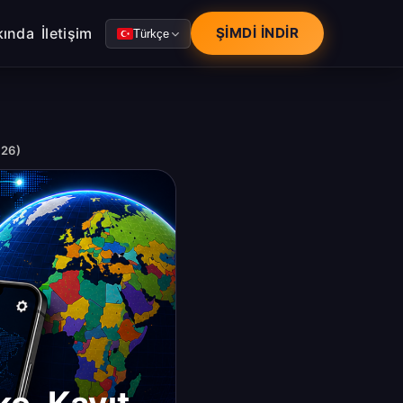
kında
İletişim
ŞIMDI İNDIR
Türkçe
026)