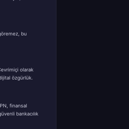
ı göremez, bu
evrimiçi olarak
jital özgürlük.
VPN, finansal
 güvenli bankacılık