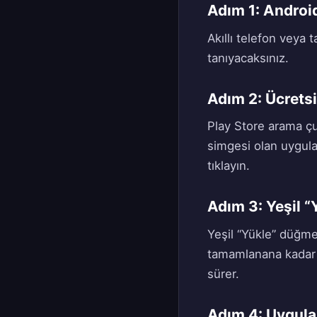
Adım 1: Androi
Akıllı telefon veya
tanıyacaksınız.
Adım 2: Ücrets
Play Store arama çu
simgesi olan uygula
tıklayın.
Adım 3: Yeşil 
Yeşil “Yükle” düğme
tamamlanana kadar b
sürer.
Adım 4: Uygulam