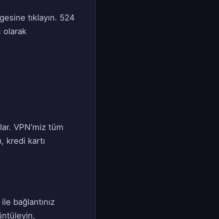
gesine tıklayın. 524
m olarak
rlar. VPN’miz tüm
, kredi kartı
ile bağlantınız
üntüleyin,