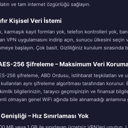
latın ve tam internet özgürlüğü sağlayın.
ıfır Kişisel Veri İstemi
 karmaşık kayıt formları yok, telefon kontrolleri yok, bank
an VPN uygulamasını indirip açın, sunucu ülkesini seçin 
meye başlayın. Çok basit. Gizliliğiniz kurulum sırasında b
f AES-256 Şifreleme – Maksimum Veri Koruma
AES-256 şifreleme, ABD Ordusu, istihbarat teşkilatları ve u
kullanılan aynı şifreleme algoritması tarafından korunur.
, kimlik bilgilerinizin, tarayıcı geçmişinizin ve finansal bil
nli olmayan genel WiFi ağında bile alınamadığı anlamına g
 Genişliği – Hız Sınırlaması Yok
500 MB veya 1 GB ile sınırlayan ücretsiz VPN’leri unutun.