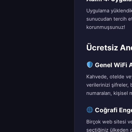
Uygulama yüklendikt
sunucudan tercih ett
korunmuşsunuz!
Ücretsiz An
Genel WiFi A
Kahvede, otelde vey
verilerinizi şifrele
numaraları, kişisel 
Coğrafi Enge
Birçok web sitesi ve
seçtiğiniz ülkeden 