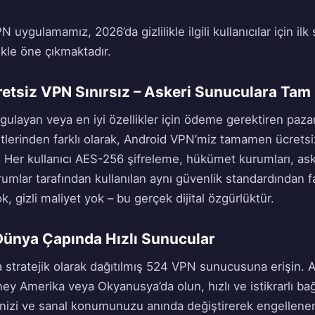
 uygulamamız, 2026’da gizlilikle ilgili kullanıcılar için i
ikle öne çıkmaktadır.
etsiz VPN Sınırsız – Askeri Sunuculara Tam
 uygulayan veya en iyi özellikler için ödeme gerektiren paza
lerinden farklı olarak, Android VPN’miz tamamen ücretsi
ır. Her kullanıcı AES-256 şifreleme, hükümet kurumları, as
umlar tarafından kullanılan aynı güvenlik standardından f
k, gizli maliyet yok – bu gerçek dijital özgürlüktür.
 Dünya Çapında Hızlı Sunucular
a stratejik olarak dağıtılmış 524 VPN sunucusuna erişin. A
y Amerika veya Okyanusya’da olun, hızlı ve istikrarlı bağ
sinizi ve sanal konumunuzu anında değiştirerek engellenen 