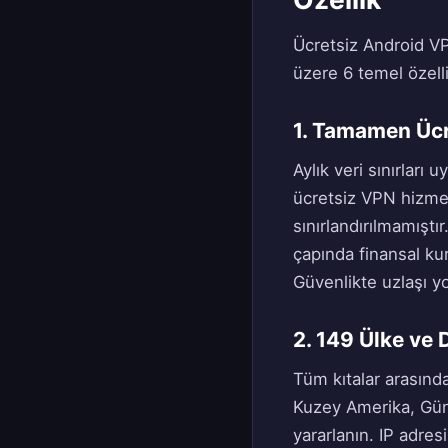
Ücretsiz Android VPN
üzere 6 temel özell
1. Tamamen Ücr
Aylık veri sınırları
ücretsiz VPN hizmet
sınırlandırılmamışt
çapında finansal kur
Güvenlikte uzlaşı yo
2. 149 Ülke ve
Tüm kıtalar arasınd
Kuzey Amerika, Güne
yararlanın. IP adre