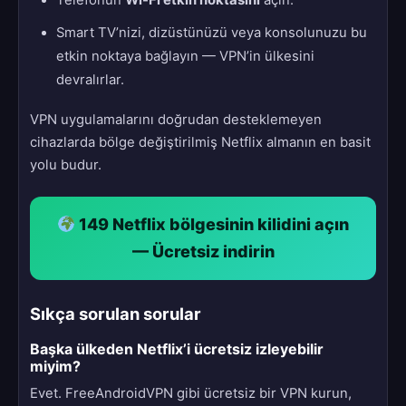
Telefonun
Wi-Fi etkin noktasını
açın.
Smart TV’nizi, dizüstünüzü veya konsolunuzu bu
etkin noktaya bağlayın — VPN’in ülkesini
devralırlar.
VPN uygulamalarını doğrudan desteklemeyen
cihazlarda bölge değiştirilmiş Netflix almanın en basit
yolu budur.
149 Netflix bölgesinin kilidini açın
— Ücretsiz indirin
Sıkça sorulan sorular
Başka ülkeden Netflix’i ücretsiz izleyebilir
miyim?
Evet. FreeAndroidVPN gibi ücretsiz bir VPN kurun,