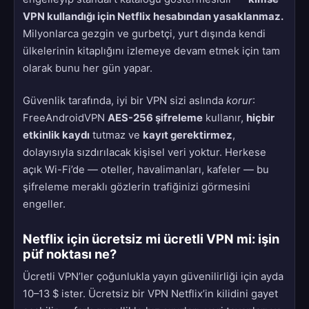
VPN kullandığı için Netflix hesabından yasaklanmaz.
Milyonlarca gezgin ve gurbetçi, yurt dışında kendi
ülkelerinin kitaplığını izlemeye devam etmek için tam
olarak bunu her gün yapar.
Güvenlik tarafında, iyi bir VPN sizi aslında
korur
:
FreeAndroidVPN
AES-256 şifreleme
kullanır,
hiçbir
etkinlik kaydı
tutmaz ve
kayıt gerektirmez
,
dolayısıyla sızdırılacak kişisel veri yoktur. Herkese
açık Wi-Fi’de — oteller, havalimanları, kafeler — bu
şifreleme meraklı gözlerin trafiğinizi görmesini
engeller.
Netflix için ücretsiz mi ücretli VPN mi: işin
püf noktası ne?
Ücretli VPN’ler çoğunlukla yayın güvenilirliği için ayda
10–13 $ ister. Ücretsiz bir VPN Netflix’in kilidini gayet