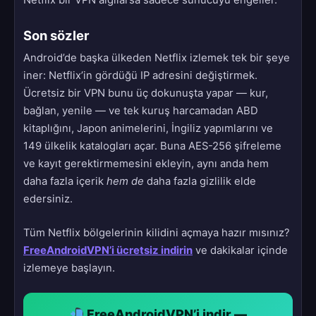
Netflix bir VPN algılarsa sadece sunucuyu engeller.
Son sözler
Android’de başka ülkeden Netflix izlemek tek bir şeye
iner: Netflix’in gördüğü IP adresini değiştirmek.
Ücretsiz bir VPN bunu üç dokunuşta yapar — kur,
bağlan, yenile — ve tek kuruş harcamadan ABD
kitaplığını, Japon animelerini, İngiliz yapımlarını ve
149 ülkelik katalogları açar. Buna AES-256 şifreleme
ve kayıt gerektirmemesini ekleyin, aynı anda hem
daha fazla içerik
hem de
daha fazla gizlilik elde
edersiniz.
Tüm Netflix bölgelerinin kilidini açmaya hazır mısınız?
FreeAndroidVPN’i ücretsiz indirin
ve dakikalar içinde
izlemeye başlayın.
FreeAndroidVPN’i indir —