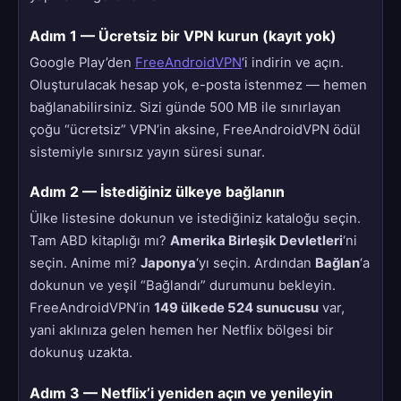
Adım 1 — Ücretsiz bir VPN kurun (kayıt yok)
Google Play’den
FreeAndroidVPN
‘i indirin ve açın.
Oluşturulacak hesap yok, e-posta istenmez — hemen
bağlanabilirsiniz. Sizi günde 500 MB ile sınırlayan
çoğu “ücretsiz” VPN’in aksine, FreeAndroidVPN ödül
sistemiyle sınırsız yayın süresi sunar.
Adım 2 — İstediğiniz ülkeye bağlanın
Ülke listesine dokunun ve istediğiniz kataloğu seçin.
Tam ABD kitaplığı mı?
Amerika Birleşik Devletleri
‘ni
seçin. Anime mi?
Japonya
‘yı seçin. Ardından
Bağlan
‘a
dokunun ve yeşil “Bağlandı” durumunu bekleyin.
FreeAndroidVPN’in
149 ülkede 524 sunucusu
var,
yani aklınıza gelen hemen her Netflix bölgesi bir
dokunuş uzakta.
Adım 3 — Netflix’i yeniden açın ve yenileyin