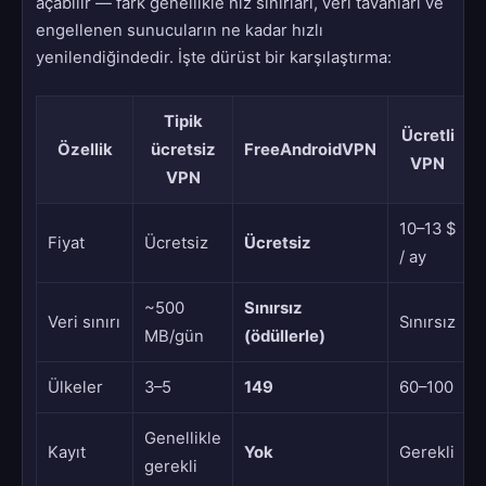
açabilir — fark genellikle hız sınırları, veri tavanları ve
engellenen sunucuların ne kadar hızlı
yenilendiğindedir. İşte dürüst bir karşılaştırma:
Tipik
Ücretli
Özellik
ücretsiz
FreeAndroidVPN
VPN
VPN
10–13 $
Fiyat
Ücretsiz
Ücretsiz
/ ay
~500
Sınırsız
Veri sınırı
Sınırsız
MB/gün
(ödüllerle)
Ülkeler
3–5
149
60–100
Genellikle
Kayıt
Yok
Gerekli
gerekli