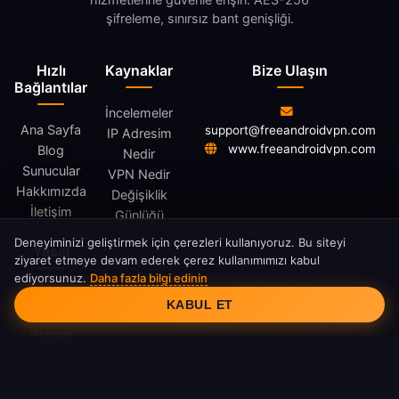
şifreleme, sınırsız bant genişliği.
Hızlı
Kaynaklar
Bize Ulaşın
Bağlantılar
İncelemeler
Ana Sayfa
support@freeandroidvpn.com
IP Adresim
www.freeandroidvpn.com
Blog
Nedir
Sunucular
VPN Nedir
Hakkımızda
Değişiklik
İletişim
Günlüğü
Deneyiminizi geliştirmek için çerezleri kullanıyoruz. Bu siteyi
Yasal
ziyaret etmeye devam ederek çerez kullanımımızı kabul
ediyorsunuz.
Daha fazla bilgi edinin
Çerez Onayı
Gizlilik
KABUL ET
Politikası
Hizmet
Şartları
Çerez
Politikası