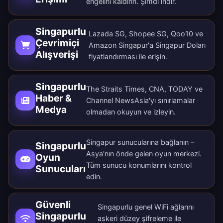
engelini kaldırın.
Şimdi indir
.
Singapurlu
Lazada SG, Shopee SG, Qoo10 ve
Çevrimiçi
Amazon Singapur'a Singapur Doları
Alışverişi
fiyatlandırması ile erişin.
Singapurlu
The Straits Times, CNA, TODAY ve
Haber &
Channel NewsAsia'yı sınırlamalar
Medya
olmadan okuyun ve izleyin.
Singapur sunucularına bağlanın –
Singapurlu
Asya'nın önde gelen oyun merkezi.
Oyun
Tüm
sunucu konumlarını
kontrol
Sunucuları
edin.
Güvenli
Singapurlu genel WiFi ağlarını
Singapurlu
askeri düzey şifreleme ile