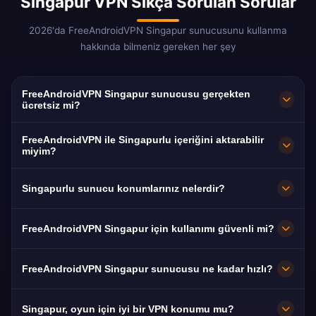
Singapur VPN Sıkça Sorulan Sorular
2026'da FreeAndroidVPN Singapur sunucusunu kullanma
hakkında bilmeniz gereken her şey
FreeAndroidVPN Singapur sunucusu gerçekten
ücretsiz mi?
Evet! FreeAndroidVPN Singapur sunucusu
FreeAndroidVPN ile Singapurlu içeriğini aktarabilir
yüzde 100 ücretsizdir. Singapur'ün yüksek
miyim?
tasarımlı altyapısından yararlanarak sınırsız
meWATCH (ücretsiz Mediacorp içeriği), Viu
Singapurlu sunucu konumlarınız nelerdir?
erişim.
Singapur ve bölgesel GSD platformları için
optimize edilmiş. Singapur lifli hızları kesintisiz
FreeAndroidVPN, Singapur Merkezi, Jurong,
FreeAndroidVPN Singapur için kullanımı güvenli mi?
yayın sağlar.
Changi, Tampines, Woodlands'ta Singapur'ün
tamamında birden fazla yüksek hızlı sunucu
Kesinlikle. AES-256 şifreleme. Singapur'un
FreeAndroidVPN Singapur sunucusu ne kadar hızlı?
bulundurur. Tüm sunucular maksimum hız için
PDPA veri koruması sağlar. Ancak hükümetin
10Gbps bağlantılar özür. Konumunuz ve
POFMA altında geniş gözetim yetkisi vardır.
Dünya sınıfı. Singapur, ülçe genelinde lifli ile
Singapur, oyun için iyi bir VPN konumu mu?