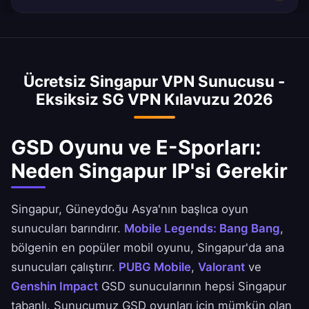
ihtiyaçlarınıza göre optimal performans için
Günlüğü olmayan politikamız temel koruma
300 Mbps ortalaması. Sunucularımız 10Gbps,
uygulamada tercih ettiğiniz Singapurlu şehri
ekler.
Singapur'ün equinix takaslarına bağlı minimal
Singapur, Güneydoğu Asya'nın başlıca oyun
seçebilirsiniz.
gecikme ile.
hub'ıdır. Sunucularımız, Mobile Legends, PUBG
Mobile, Valorant ve Genshin Impact'te GSD
Ücretsiz Singapur VPN Sunucusu -
oyun sunucularına 5ms altında gecikme sağlar.
Eksiksiz SG VPN Kılavuzu 2026
Singapur, ASEAN'da en düşük ping sunar.
GSD Oyunu ve E-Sporları:
Neden Singapur IP'si Gerekir
Singapur, Güneydoğu Asya'nın başlıca oyun
sunucuları barındırır.
Mobile Legends: Bang Bang
,
bölgenin en popüler mobil oyunu, Singapur'da ana
sunucuları çalıştırır.
PUBG Mobile
,
Valorant
ve
Genshin Impact
GSD sunucularının hepsi Singapur
tabanlı. Sunucumuz GSD oyunları için mümkün olan