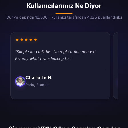
Kullanıcılarımız Ne Diyor
Dünya çapında 12.500+ kullanıcı tarafından 4,8/5 puanlandırıldı
★★★★★
★★
"Simple and reliable. No registration needed.
"Usin
Exactly what I was looking for."
disap
Charlotte H.
Paris, France