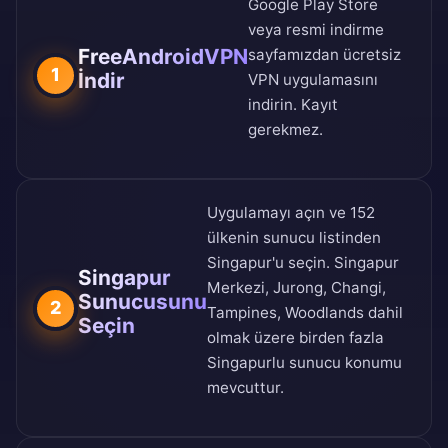
Google Play Store
veya
resmi indirme
FreeAndroidVPN
sayfamızdan
ücretsiz
1
İndir
VPN uygulamasını
indirin. Kayıt
gerekmez.
Uygulamayı açın ve
152
ülkenin sunucu listinden
Singapur'u seçin. Singapur
Singapur
Merkezi, Jurong, Changi,
Sunucusunu
2
Tampines, Woodlands dahil
Seçin
olmak üzere birden fazla
Singapurlu sunucu konumu
mevcuttur.