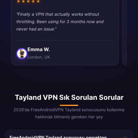
★★★★★
★★
"Finally a VPN that actually works without
"Fina
throttling. Been using for 3 months now and
throt
never had an issue."
never
Emma W.
London, UK
Tayland VPN Sık Sorulan Sorular
2026'da FreeAndroidVPN Tayland sunucusunu kullanma
hakkında bilmeniz gereken her şey
FreeAndroidVPN Tayland sunucusu gerçekten