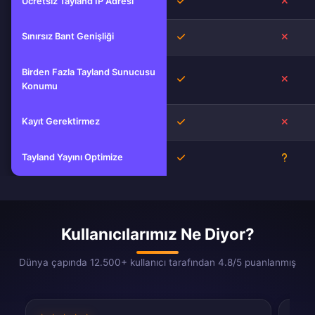
Evet
Hayır
Ücretsiz Tayland IP Adresi
Sınırsız Bant Genişliği
Evet
Hayır
Birden Fazla Tayland Sunucusu
Evet
Hayır
Konumu
Kayıt Gerektirmez
Evet
Hayır
Tayland Yayını Optimize
Evet
Bilinm
Kullanıcılarımız Ne Diyor?
Dünya çapında 12.500+ kullanıcı tarafından 4.8/5 puanlanmış