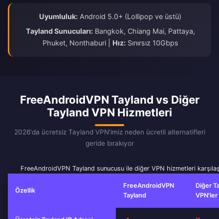
Uyumluluk:
Android 5.0+ (Lollipop ve üstü)
Tayland Sunucuları:
Bangkok, Chiang Mai, Pattaya,
Phuket, Nonthaburi |
Hız:
Sınırsız 10Gbps
FreeAndroidVPN Tayland vs Diğer
Tayland VPN Hizmetleri
2026'da ücretsiz Tayland VPN'imiz neden ücretli alternatifleri
geride bırakıyor
FreeAndroidVPN Tayland sunucusu ile diğer VPN hizmetleri karşılaş
FreeAndroidVPN
Diğer T
Özellik
Tayland
VPN'ler