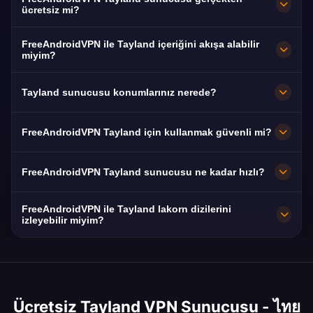
ücretsiz mi?
Evet! FreeAndroidVPN Tayland sunucusu %100
FreeAndroidVPN ile Tayland içeriğini akışa alabilir
ücretsizdir. Bangkok, Chiang Mai, Pattaya,
miyim?
Phuket ve Nonthaburi'deki sunucular.
TrueID, LINE TV Tayland, Thai PBS (ücretsiz) ve
Tayland sunucusu konumlarınız nerede?
AIS Play için optimize edilmiştir. Lakorn dizileri
ve Tayland içeriğinin tampon ücretsiz yayını.
FreeAndroidVPN, Tayland genelinde Bangkok,
FreeAndroidVPN Tayland için kullanmak güvenli mi?
Chiang Mai, Pattaya, Phuket, Nonthaburi'de
birden fazla yüksek hızlı sunucu bulundurur.
Mutlaka. AES-256 şifrelemesi. Tayland'ın
FreeAndroidVPN Tayland sunucusu ne kadar hızlı?
Tüm sunucular maksimum hız için 10Gbps
Bilgisayar Suç Yasası, İSP'lerin içeriği
bağlantısı özelliğine sahiptir. Konum ve
engellemesi anlamına gelir. VPN'imiz
10Gbps'de iyi hızlar. Tayland ortalama 110
FreeAndroidVPN ile Tayland lakorn dizilerini
ihtiyaçlarınıza dayalı optimal performans için
kısıtlamaları atlatır ve kayıt tutmayan
Mbps'dir (NBTC 2026) genişlemekte olan fiber
izleyebilir miyim?
uygulamada tercih ettiğiniz Tayland şehrini
politikamız gizliliğinizi koruyor.
ve 5G ile. Bangkok VPN'imiz Tayland'ın ana
Evet, Tayland VPN'imiz Channel 3, Channel 7,
seçebilirsiniz.
alışverişlerine bağlanıyor.
One31 ve TrueID'deki tüm Tayland lakorn
dizilerinin kilidini açıyor. Birçok popüler lakorn,
Ücretsiz Tayland VPN Sunucusu - ไทย
bölgesel olarak Tayland IP'leri ile sınırlanmıştır.