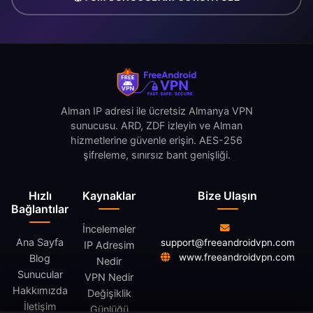
Alman IP adresi ile ücretsiz Almanya VPN
sunucusu. ARD, ZDF izleyin ve Alman
hizmetlerine güvenle erişin. AES-256
şifreleme, sınırsız bant genişliği.
Hızlı
Kaynaklar
Bize Ulaşın
Bağlantılar
İncelemeler
Ana Sayfa
support@freeandroidvpn.com
IP Adresim
www.freeandroidvpn.com
Blog
Nedir
Sunucular
VPN Nedir
Hakkımızda
Değişiklik
İletişim
Günlüğü