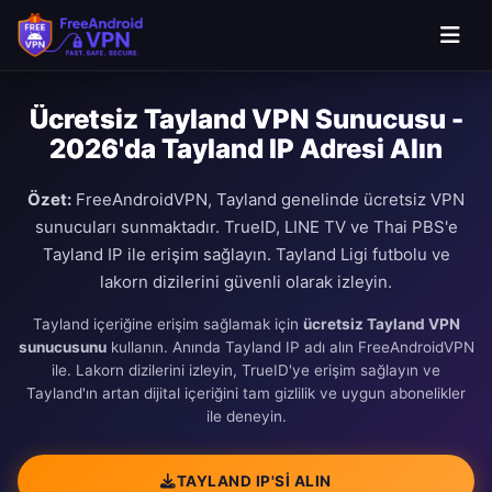
Ücretsiz Tayland VPN Sunucusu -
2026'da Tayland IP Adresi Alın
Özet:
FreeAndroidVPN, Tayland genelinde ücretsiz VPN
sunucuları sunmaktadır. TrueID, LINE TV ve Thai PBS'e
Tayland IP ile erişim sağlayın. Tayland Ligi futbolu ve
lakorn dizilerini güvenli olarak izleyin.
Tayland içeriğine erişim sağlamak için
ücretsiz Tayland VPN
sunucusunu
kullanın. Anında Tayland IP adı alın FreeAndroidVPN
ile. Lakorn dizilerini izleyin, TrueID'ye erişim sağlayın ve
Tayland'ın artan dijital içeriğini tam gizlilik ve uygun abonelikler
ile deneyin.
TAYLAND IP'SI ALIN