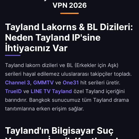
VPN 2026
Yeni bölümler uluslararası dağıtımdan önce
yurtiçinde gösterime alınır.
Tayland Lakorns & BL Dizileri:
Neden Tayland IP'sine
İhtiyacınız Var
Tayland lakorn dizileri ve BL (Erkekler için Aşk)
serileri hayal edilemez uluslararası takipçiler topladı.
Channel 3
,
GMMTV
ve
One31
hit serileri üretir.
TrueID
ve
LINE TV Tayland
özel Tayland içeriğini
barındırır. Bangkok sunucumuz tüm Tayland drama
tanıtımlarına erken erişim sağlar.
Tayland'ın Bilgisayar Suç