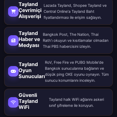
Tayland
Lazada Tayland, Shopee Tayland ve
Çevrimiçi
Central Online'a Tayland Baht
Alışverişi
fiyatlandırması ile erişim sağlayın.
Tayland
Bangkok Post, The Nation, Thai
Haber ve
Rath'ı okuyun ve kısıtlamalar olmadan
Medyası
Thai PBS habercisini izleyin.
RoV, Free Fire ve PUBG Mobile'de
Tayland
Bangkok sunucularına bağlanın ve
Oyun
düşük ping OKE oyunu oynayın.
Tüm
Sunucuları
sunucu konumlarını
inceleyin.
Güvenli
Tayland halk WiFi ağlarını askeri
Tayland
sınıf şifreleme ile koruyun.
WiFi