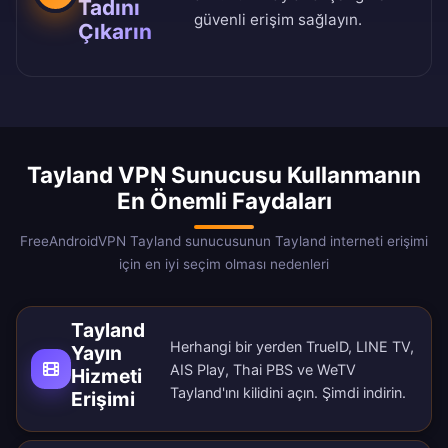
Tadını
güvenli erişim sağlayın.
Çıkarın
Tayland VPN Sunucusu Kullanmanın
En Önemli Faydaları
FreeAndroidVPN Tayland sunucusunun Tayland interneti erişimi
için en iyi seçim olması nedenleri
Tayland
Herhangi bir yerden TrueID, LINE TV,
Yayın
AIS Play, Thai PBS ve WeTV
Hizmeti
Tayland'ını kilidini açın.
Şimdi indirin
.
Erişimi