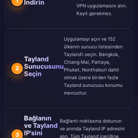
1
İndirin
VPN uygulamasını alın.
Kayıt gerekmez.
Uygulamayı açın ve
152
ülkenin sunucu listesinden
Tayland'ı seçin. Bangkok,
Tayland
Chiang Mai, Pattaya,
Sunucusunu
2
Phuket, Nonthaburi dahil
Seçin
olmak üzere birden fazla
Tayland sunucusu konumu
mevcuttur.
Bağlanın
Bağlantı noktasına dokunun
ve Tayland
ve anında Tayland IP adresini
IP'sini
3
alın. Tüm Tayland içeriğine