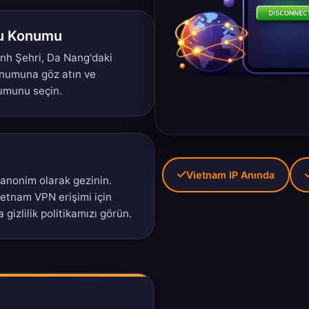
cu Konumu
nh Şehri, Da Nang'daki
onumuna
göz atın ve
numunu seçin.
Vietnam IP Anında
 anonim olarak gezinin.
ietnam VPN erişimi için
gizlilik politikamızı
görün.