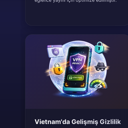
eğlence yayını için optimize edilmiştir.
Vietnam'da Gelişmiş Gizlilik