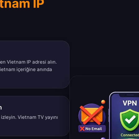
tnam IP
en Vietnam IP adresi alın.
ietnam içeriğine anında
n
zleyin. Vietnam TV yayını