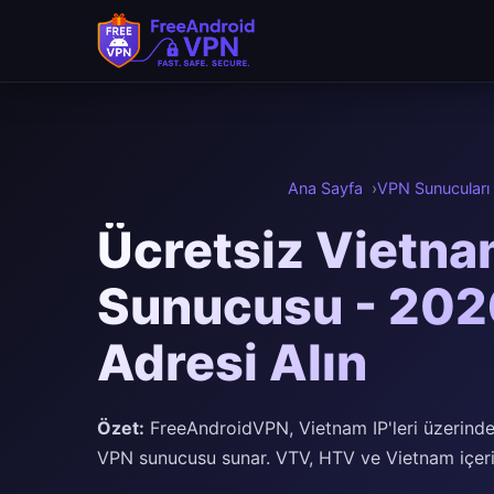
Ana içeriğe atla
Ana Sayfa
VPN Sunucuları
Ücretsiz Vietn
Sunucusu - 202
Adresi Alın
Özet:
FreeAndroidVPN, Vietnam IP'leri üzerinde
VPN sunucusu sunar. VTV, HTV ve Vietnam içeriğ