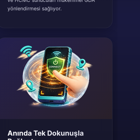
ve HCMC sunucuları mükemmel GDA
yönlendirmesi sağlıyor.
Anında Tek Dokunuşla