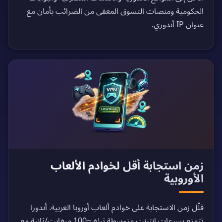
الحكومية ومنصات التسوق المعفى من الضرائب بأمان مع
عنوان IP أندوري.
زمن استجابة أقل لخوادم الألعاب
الأوروبية
قلّل زمن الاستجابة على خوادم ألعاب أوروبا الغربية. أندورا
تتمتع بسرعات إنترنت متوسطة تبلغ ~100 ميغابت/ثانية مع