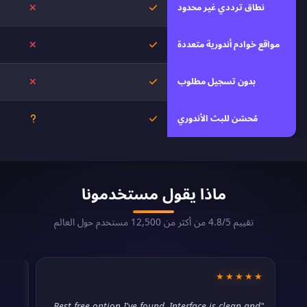
نطاق ترددي غير محدود
نعم
لا
مواقع خوادم أندورية متعددة
نعم
لا
بدون تسجيل مطلوب
نعم
لا
مُحسّن للبث الأندوري
نعم
غير معرو
ماذا يقول مستخدمونا
تقييم 4.8/5 من أكثر من 12,500 مستخدم حول العالم
☆☆
★★★★★
eds,
"Best free option I've found. Interface is clean and