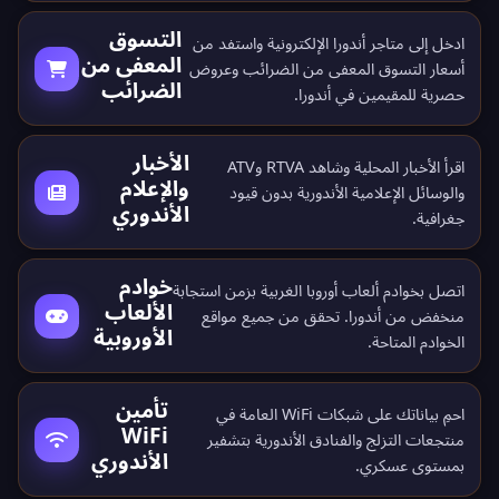
التسوق
ادخل إلى متاجر أندورا الإلكترونية واستفد من
المعفى من
أسعار التسوق المعفى من الضرائب وعروض
الضرائب
حصرية للمقيمين في أندورا.
الأخبار
اقرأ الأخبار المحلية وشاهد RTVA وATV
والإعلام
والوسائل الإعلامية الأندورية بدون قيود
الأندوري
جغرافية.
خوادم
اتصل بخوادم ألعاب أوروبا الغربية بزمن استجابة
الألعاب
منخفض من أندورا. تحقق من جميع
مواقع
الأوروبية
الخوادم المتاحة
.
تأمين
احمِ بياناتك على شبكات WiFi العامة في
WiFi
منتجعات التزلج والفنادق الأندورية بتشفير
الأندوري
بمستوى عسكري.