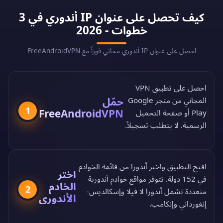
كيف تحصل على عنوان IP أندوري في 3
خطوات - 2026
احصل على عنوان IP أندوري مجاني فوراً مع FreeAndroidVPN
احصل على تطبيق VPN
حمّل
المجاني من
متجر Google
1
FreeAndroidVPN
Play
أو
صفحة التحميل
الرسمية
. لا يتطلب تسجيلاً.
افتح التطبيق واختر أندورا من
قائمة الخوادم
اختر
في 152 دولة
. تتوفر مواقع خوادم أندورية
الخادم
2
متعددة تشمل أندورا لا فيلا وإسكالديس-
الأندوري
إنغورداني وإنكامب.