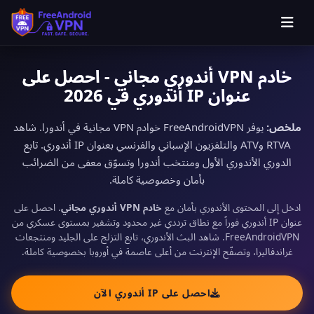
خادم VPN أندوري مجاني - احصل على
عنوان IP أندوري في 2026
ملخص:
يوفر FreeAndroidVPN خوادم VPN مجانية في أندورا. شاهد
RTVA وATV والتلفزيون الإسباني والفرنسي بعنوان IP أندوري. تابع
الدوري الأندوري الأول ومنتخب أندورا وتسوّق معفى من الضرائب
بأمان وخصوصية كاملة.
ادخل إلى المحتوى الأندوري بأمان مع
خادم VPN أندوري مجاني
. احصل على
عنوان IP أندوري فوراً مع نطاق ترددي غير محدود وتشفير بمستوى عسكري من
FreeAndroidVPN. شاهد البث الأندوري، تابع التزلج على الجليد ومنتجعات
غراندفاليرا، وتصفّح الإنترنت من أعلى عاصمة في أوروبا بخصوصية كاملة.
احصل على IP أندوري الآن