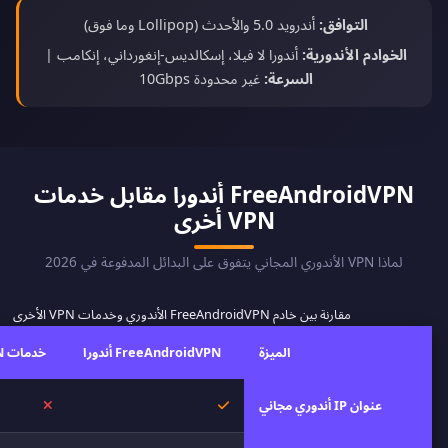
التوافق:
أندرويد 5.0 والأحدث (Lollipop وما فوق)
الخوادم الأندورية:
أندورا لا فيلا، إسكالديس-إنغورداني، إنكامب |
السرعة:
غير محدودة 10Gbps
FreeAndroidVPN أندورا مقابل خدمات
VPN أخرى
لماذا VPN الأندوري المجاني يتفوق على البدائل المدفوعة في 2026
مقارنة بين خادم FreeAndroidVPN الأندوري وخدمات VPN الأخرى
الميزة
FreeAndroidVPN أندورا
خدمات VPN أخرى
نعم
لا
عنوان IP أندوري مجاني