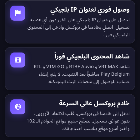
وصول فوري لعنوان IP بلجيكي
احصل على عنوان IP بلجيكي على الفور دون أي عملية
تسجيل. اتصل بخادمنا في بروكسل وادخل إلى المحتوى
البلجيكي فوراً.
شاهد المحتوى البلجيكي فوراً
شاهد VRT MAX و RTBF Auvio و VTM GO و RTL
Play Belgium مباشرةً بعد التثبيت. لا يلزم إنشاء
حساب للوصول إلى منصات البث البلجيكية.
خادم بروكسل عالي السرعة
ادخل إلى خادمنا في بروكسل، قلب الاتحاد الأوروبي،
بدون عوائق تسجيل.
تصفّح جميع مواقع الخوادم الـ 102
واختر أسرع موقع يناسب احتياجاتك.