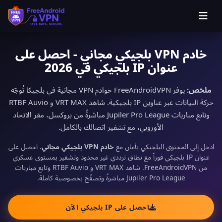
خادم VPN بلجيكي مجاني - احصل على
عنوان IP بلجيكي في 2026
ملخص:
يوفر FreeAndroidVPN خوادم VPN مجانية في بلجيكا تُوجّه
حركة البيانات عبر عناوين IP بلجيكية. شاهد VRT MAX و RTBF Auvio
وتابع مباريات Jupiler Pro League مباشرةً من بروكسل، مقر الاتحاد
الأوروبي، مع تشفير اتصالك بالكامل.
ادخل إلى المحتوى البلجيكي بأمان مع
خادم VPN بلجيكي مجاني
. احصل على
عنوان IP بلجيكي فوراً مع نطاق ترددي غير محدود وتشفير بمستوى عسكري
من FreeAndroidVPN. شاهد VRT MAX و RTBF Auvio وتابع مباريات
Jupiler Pro League مباشرةً وتصفّح بخصوصية كاملة.
احصل على IP بلجيكي الآن