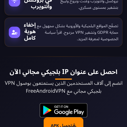
بروكسل وأنتويرب وغنت وبروج ولييج
وأنتويرب
بتشفير بمستوى عسكري.
إخفاء
تصفّح المواقع البلجيكية والأوروبية بشكل مجهول مع
هوية
حماية GDPR وتشفير VPN مزدوج. اقرأ
سياسة
كامل
الخصوصية
لمعرفة المزيد.
احصل على عنوان IP بلجيكي مجاني الآن
انضم إلى آلاف المستخدمين الذين يستمتعون بوصول VPN
بلجيكي مجاني مع FreeAndroidVPN
تحميل APK