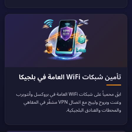
تأمين شبكات WiFi العامة في بلجيكا
ابقَ محمياً على شبكات WiFi العامة في بروكسل وأنتويرب
وغنت وبروج ولييج مع اتصال VPN مشفّر في المقاهي
والمحطات والفنادق البلجيكية.