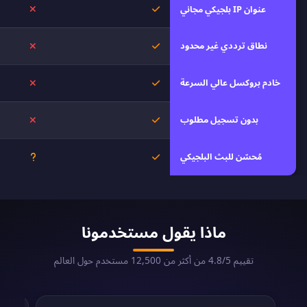
نعم
لا
عنوان IP بلجيكي مجاني
نطاق ترددي غير محدود
نعم
لا
خادم بروكسل عالي السرعة
نعم
لا
بدون تسجيل مطلوب
نعم
لا
مُحسّن للبث البلجيكي
نعم
غير معرو
ماذا يقول مستخدمونا
تقييم 4.8/5 من أكثر من 12,500 مستخدم حول العالم