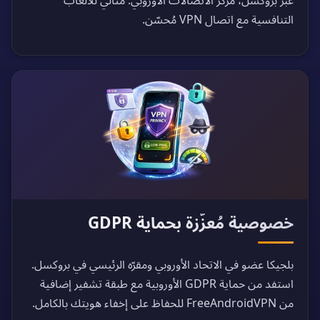
عبر بروكسل، مركز الاتصالات الأوروبي. مثالي للألعاب
التنافسية مع اتصال VPN مُحسّن.
خصوصية مُعزّزة بحماية GDPR
بلجيكا عضو في الاتحاد الأوروبي ومقرّه الرئيسي في بروكسل.
استفد من حماية GDPR الأوروبية مع طبقة تشفير إضافية
من FreeAndroidVPN للحفاظ على إخفاء هويتك بالكامل.