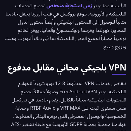
الرئيسية مما يوفر
زمن استجابة منخفض
لجميع الخدمات
البلجيكية والأوروبية. موقع بروكسل في قلب أوروبا يجعل خادمنا
مثالياً للوصول إلى المحتوى البلجيكي وأيضاً محتوى الدول
المجاورة كهولندا وفرنسا ولوكسمبورغ وألمانيا. يوفر الخادم
توجيهاً ممتازاً لجميع المدن البلجيكية بما في ذلك أنتويرب وغنت
وبروج ولييج.
VPN بلجيكي مجاني مقابل مدفوع
تتقاضى خدمات VPN المدفوعة 8-12 يورو شهرياً للخوادم
البلجيكية. يوفر
FreeAndroidVPN
وصولاً مماثلاً لجميع
المحتويات البلجيكية مجاناً بالكامل. يقدم خادمنا في بروكسل
نفس مستوى البث على VRT MAX و RTBF Auvio وحماية
الخصوصية والوصول المصرفي الذي توفره البدائل المدفوعة.
خوادمنا محمية بحماية GDPR الأوروبية مع طبقة تشفير AES-