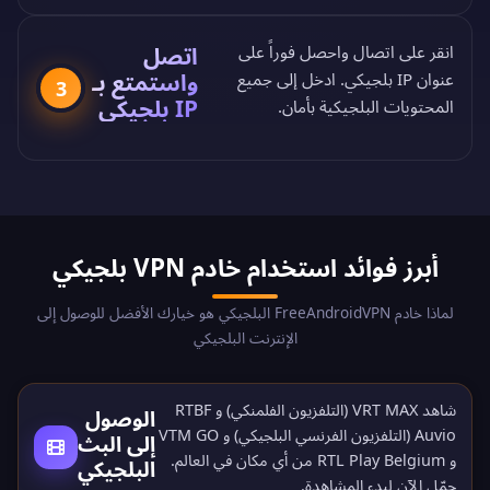
اتصل
انقر على اتصال واحصل فوراً على
واستمتع بـ
عنوان IP بلجيكي. ادخل إلى جميع
3
IP بلجيكي
المحتويات البلجيكية بأمان.
أبرز فوائد استخدام خادم VPN بلجيكي
لماذا خادم FreeAndroidVPN البلجيكي هو خيارك الأفضل للوصول إلى
الإنترنت البلجيكي
شاهد VRT MAX (التلفزيون الفلمنكي) و RTBF
الوصول
Auvio (التلفزيون الفرنسي البلجيكي) و VTM GO
إلى البث
و RTL Play Belgium من أي مكان في العالم.
البلجيكي
حمّل الآن
لبدء المشاهدة.