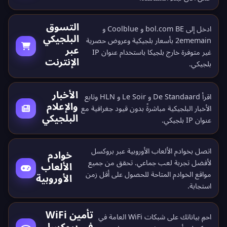
التسوق
ادخل إلى bol.com BE و Coolblue و
البلجيكي
2ememain بأسعار بلجيكية وعروض حصرية
عبر
غير متوفرة خارج بلجيكا باستخدام عنوان IP
الإنترنت
بلجيكي.
الأخبار
اقرأ De Standaard و Le Soir و HLN وتابع
والإعلام
الأخبار البلجيكية مباشرةً بدون قيود جغرافية مع
البلجيكي
عنوان IP بلجيكي.
اتصل بخوادم الألعاب الأوروبية عبر بروكسل
خوادم
لأفضل تجربة لعب جماعي. تحقق من جميع
الألعاب
مواقع الخوادم المتاحة
للحصول على أقل زمن
الأوروبية
استجابة.
تأمين WiFi
احمِ بياناتك على شبكات WiFi العامة في
في بروكسل