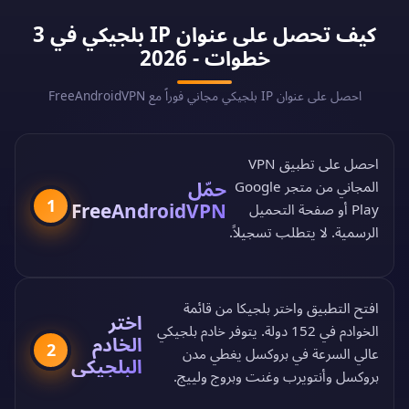
كيف تحصل على عنوان IP بلجيكي في 3
خطوات - 2026
احصل على عنوان IP بلجيكي مجاني فوراً مع FreeAndroidVPN
احصل على تطبيق VPN
حمّل
المجاني من
متجر Google
1
FreeAndroidVPN
Play
أو
صفحة التحميل
الرسمية
. لا يتطلب تسجيلاً.
افتح التطبيق واختر بلجيكا من
قائمة
اختر
الخوادم في 152 دولة
. يتوفر خادم بلجيكي
الخادم
2
عالي السرعة في بروكسل يغطي مدن
البلجيكي
بروكسل وأنتويرب وغنت وبروج ولييج.