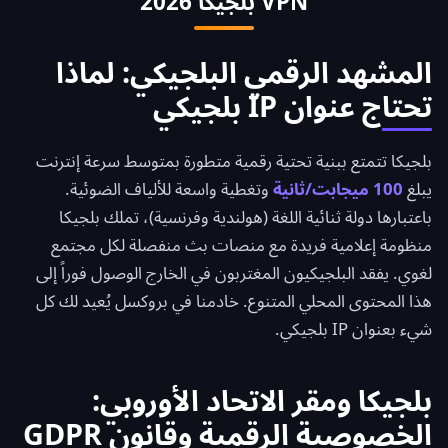
VPN بلجيكا 2026
منصة.
نفس مستوى البث وحماية الخصوصية والوصول
المصرفي الذي توفره البدائل المدفوعة. نموذجنا المجاني
مدعوم بميزات متميزة اختيارية.
المشهد الرقمي البلجيكي: لماذا
تحتاج عنوان IP بلجيكي
بلجيكا تتمتع ببنية تحتية رقمية متطورة بمتوسط سرعة إنترنت
يبلغ
100 ميجابت/ثانية
وتغطية واسعة للألياف الضوئية.
باعتبارها دولة ثنائية اللغة (هولندية وفرنسية)، تملك بلجيكا
منظومة إعلامية فريدة مع منصات بث منفصلة لكل مجتمع
لغوي. يفقد البلجيكيون المغتربون في الخارج الوصول فوراً إلى
هذا المحتوى المحلي المتنوع. خادمنا في بروكسل يُعيد لك كل
شيء بعنوان IP بلجيكي.
بلجيكا ومقر الاتحاد الأوروبي:
الخصوصية الرقمية وقانون GDPR