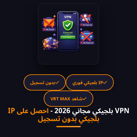
IP بلجيكي فوري
بدون تسجيل
شاهد VRT MAX
VPN بلجيكي مجاني 2026 -
احصل على IP
بلجيكي بدون تسجيل