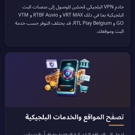
خادم VPN البلجيكي مُحسّن للوصول إلى منصات البث
البلجيكية بما في ذلك VRT MAX و RTBF Auvio و VTM
GO و RTL Play Belgium. قد يختلف التوفر حسب خدمة
البث وموقعك.
تصفّح المواقع والخدمات البلجيكية
ادخل إلى المواقع البلجيكية المقيّدة جغرافياً والخدمات