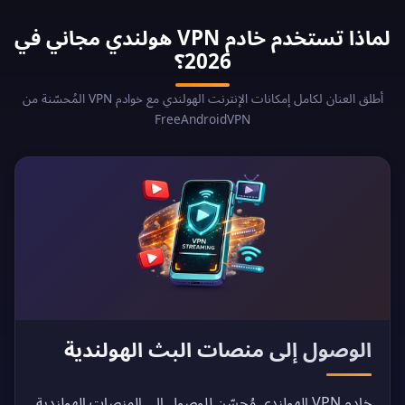
لماذا تستخدم خادم VPN هولندي مجاني في
2026؟
أطلق العنان لكامل إمكانات الإنترنت الهولندي مع خوادم VPN المُحسّنة من
FreeAndroidVPN
الوصول إلى منصات البث الهولندية
خادم VPN الهولندي مُحسّن للوصول إلى المنصات الهولندية