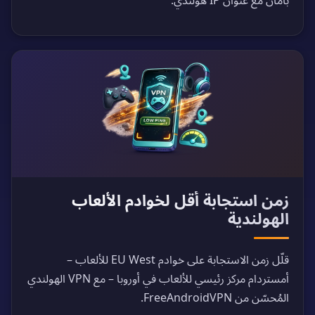
بأمان مع عنوان IP هولندي.
زمن استجابة أقل لخوادم الألعاب
الهولندية
قلّل زمن الاستجابة على خوادم EU West للألعاب –
أمستردام مركز رئيسي للألعاب في أوروبا – مع VPN الهولندي
المُحسّن من FreeAndroidVPN.