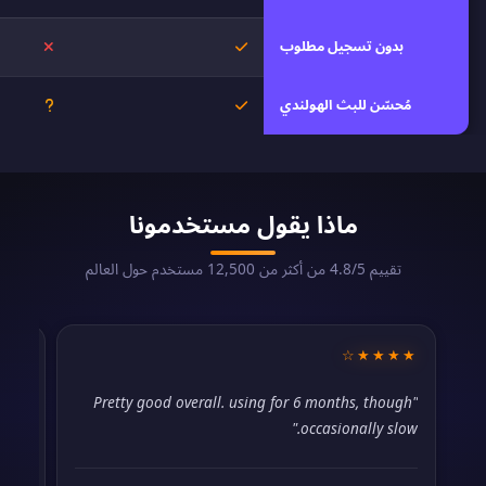
بدون تسجيل مطلوب
نعم
لا
مُحسّن للبث الهولندي
نعم
غير معر
ماذا يقول مستخدمونا
تقييم 4.8/5 من أكثر من 12,500 مستخدم حول العالم
★★
★★★★☆
hout
"Pretty good overall. using for 6 months, though
ever
occasionally slow."
sue."