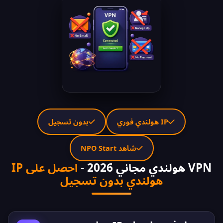
IP هولندي فوري
بدون تسجيل
شاهد NPO Start
VPN هولندي مجاني 2026 -
احصل على IP
هولندي بدون تسجيل