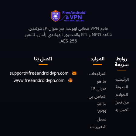
خادم VPN مجاني لهولندا مع عنوان IP هولندي.
شاهد NPO وRTL والمحتوى الهولندي بأمان. تشفير
AES-256.
روابط
الموارد
اتصل بنا
سريعة
support@freeandroidvpn.com
المراجعات
الرئيسية
www.freeandroidvpn.com
ما هو
المدونة
عنوان IP
الخوادم
الخاص بي
من نحن
ما هو
اتصل بنا
VPN
سجل
التغييرات