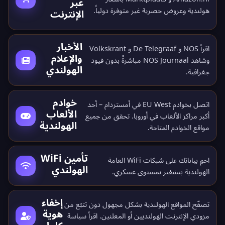
عبر
هولندية وعروض حصرية غير متوفرة دولياً.
الإنترنت
الأخبار
اقرأ NOS و De Telegraaf و Volkskrant
والإعلام
وشاهد NOS Journaal مباشرةً بدون قيود
الهولندي
جغرافية.
خوادم
اتصل بخوادم EU West في أمستردام – أحد
الألعاب
أكبر مراكز الألعاب في أوروبا. تحقق من جميع
الهولندية
مواقع الخوادم المتاحة
.
تأمين WiFi
احمِ بياناتك على شبكات WiFi العامة
الهولندي
الهولندية بتشفير بمستوى عسكري.
إخفاء
تصفّح المواقع الهولندية بشكل مجهول دون تتبّع من
هوية
مزودي الإنترنت الهولنديين أو المعلنين. اقرأ
سياسة