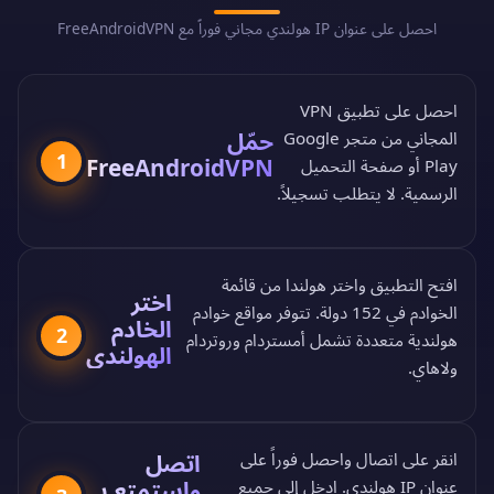
احصل على عنوان IP هولندي مجاني فوراً مع FreeAndroidVPN
احصل على تطبيق VPN
حمّل
المجاني من
متجر Google
1
FreeAndroidVPN
Play
أو
صفحة التحميل
الرسمية
. لا يتطلب تسجيلاً.
افتح التطبيق واختر هولندا من
قائمة
اختر
الخوادم في 152 دولة
. تتوفر مواقع خوادم
الخادم
2
هولندية متعددة تشمل أمستردام وروتردام
الهولندي
ولاهاي.
اتصل
انقر على اتصال واحصل فوراً على
واستمتع بـ
عنوان IP هولندي. ادخل إلى جميع