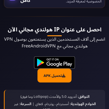
كامل
الخصوصية
لمعرفة المزيد.
احصل على عنوان IP هولندي مجاني الآن
انضم إلى آلاف المستخدمين الذين يستمتعون بوصول VPN
هولندي مجاني مع FreeAndroidVPN
تحميل APK
التوافق:
أندرويد 5.0 والأحدث (Lollipop وما فوق)
الخوادم الهولندية:
أمستردام، روتردام، لاهاي |
السرعة:
غير