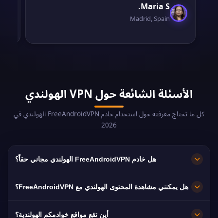
Maria S.
Madrid, Spain
الأسئلة الشائعة حول VPN الهولندي
كل ما تحتاج معرفته حول استخدام خادم FreeAndroidVPN الهولندي في
2026
هل خادم FreeAndroidVPN الهولندي مجاني حقاً؟
نعم! خادم FreeAndroidVPN الهولندي مجاني 100%
هل يمكنني مشاهدة المحتوى الهولندي مع FreeAndroidVPN؟
بدون تكاليف خفية ولا فترات تجريبية ولا بطاقة ائتمان
مطلوبة. نوفر وصولاً غير محدود لخوادمنا الهولندية في
خوادمنا الهولندية مُحسّنة لبث المنصات الهولندية بما في
أين تقع مواقع خوادمكم الهولندية؟