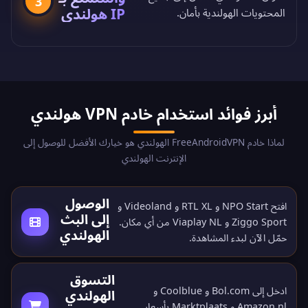
3
IP هولندي
المحتويات الهولندية بأمان.
أبرز فوائد استخدام خادم VPN هولندي
لماذا خادم FreeAndroidVPN الهولندي هو خيارك الأفضل للوصول إلى
الإنترنت الهولندي
الوصول
افتح NPO Start و RTL XL و Videoland و
إلى البث
Ziggo Sport و Viaplay NL من أي مكان.
الهولندي
حمّل الآن
لبدء المشاهدة.
التسوق
ادخل إلى Bol.com و Coolblue و
الهولندي
Amazon.nl و Marktplaats بأسعار