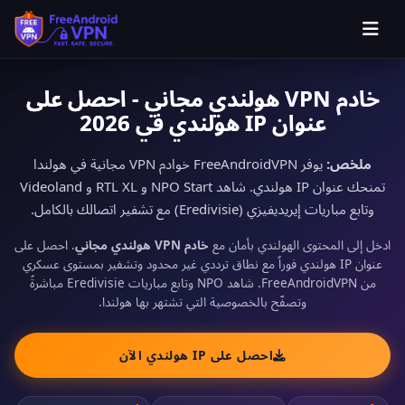
خادم VPN هولندي مجاني - احصل على
عنوان IP هولندي في 2026
ملخص:
يوفر FreeAndroidVPN خوادم VPN مجانية في هولندا
تمنحك عنوان IP هولندي. شاهد NPO Start و RTL XL و Videoland
وتابع مباريات إيريديفيزي (Eredivisie) مع تشفير اتصالك بالكامل.
ادخل إلى المحتوى الهولندي بأمان مع
خادم VPN هولندي مجاني
. احصل على
عنوان IP هولندي فوراً مع نطاق ترددي غير محدود وتشفير بمستوى عسكري
من FreeAndroidVPN. شاهد NPO وتابع مباريات Eredivisie مباشرةً
وتصفّح بالخصوصية التي تشتهر بها هولندا.
احصل على IP هولندي الآن