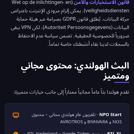
قانون الاستخبارات والأمن
(Wet op de inlichtingen- en
veiligheidsdiensten). يمكن إلزام مزودي الإنترنت باعتراض
حركة البيانات. يُطبّق قانون GDPR بصرامة عبر هيئة حماية
البيانات (Autoriteit Persoonsgegevens)، لكن VPN يبقى
ضرورياً للخصوصية الحقيقية. تضمن
سياسة عدم الاحتفاظ
بالسجلات
لدينا بقاء أنشطتك خاصة تماماً.
البث الهولندي: محتوى مجاني
ومتميز
تقدم هولندا بثاً عاماً مجانياً ممتازاً إلى جانب خيارات متميزة:
NPO Start
- تلفزيون عام هولندي مجاني – محتوى
NOS و BNNVARA و AVROTROS
RTL XL
- محتوى RTL Nederland – Goede Tijden و