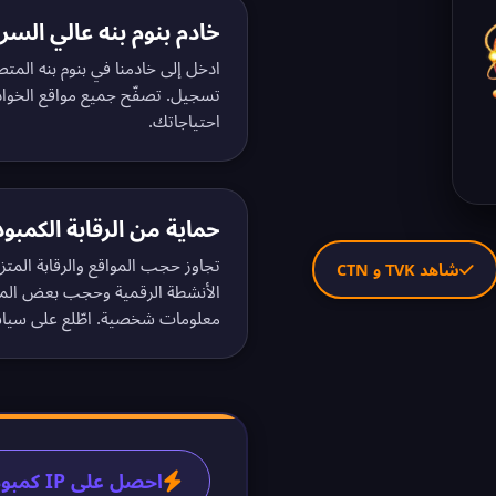
خادم بنوم بنه عالي السر
ادخل إلى خادمنا في بنوم بنه المتص
تسجيل.
تصفّح جميع مواقع الخوادم ال
احتياجاتك.
حماية من الرقابة الكمبود
تجاوز حجب المواقع والرقابة المتزا
شاهد TVK و CTN
الأنشطة الرقمية وحجب بعض المواق
معلومات شخصية. اطّلع على
سياس
احصل على IP كمبودي في 60 ثانية