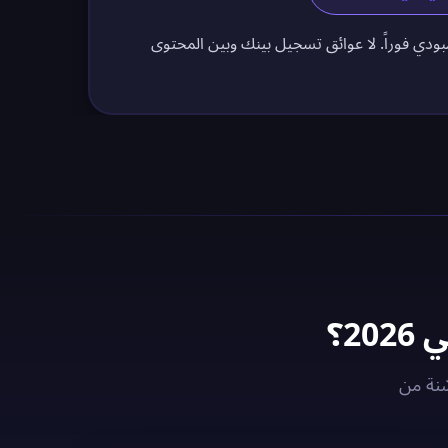
بودي فوراً. لا عوائق تسجيل بينك وبين المحتوى
لمحتوى المحلي مع خوادم VPN المُحسّنة من