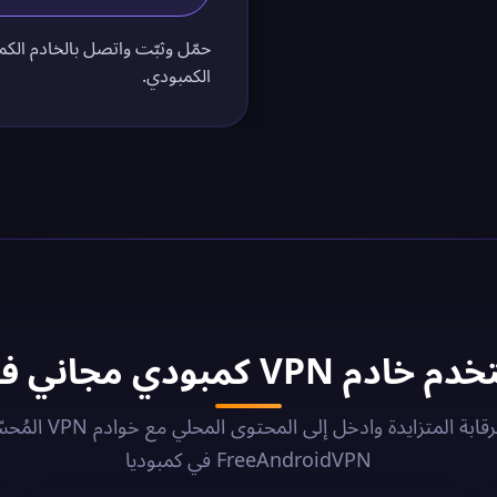
حمّل وثبّت واتصل بالخادم الكم
الكمبودي.
V كمبودي مجاني في 2026؟
تجاوز الرقابة المتزايدة وادخل إلى ا
FreeAndroidVPN في كمبوديا