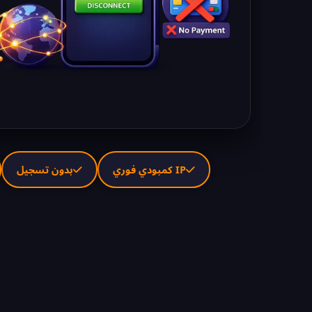
IP كمبودي فوري
بدون تسجيل