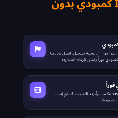
احصل على IP كمبودي بدون
I كمبودي على الفور دون أي عملية تسجيل. اتصل بخادمنا
بودي فوراً وتجاوز الرقابة المتزايدة.
وراً
شاهد TVK و CTN و MyTV و Sabay TV مباشرةً بعد التثبيت. لا يلزم إنشاء
لكمبودية.