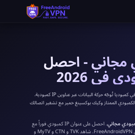
مبودي مجاني - احصل
يوفر FreeAndroidVPN خوادم VPN مجانية في كمبوديا تُوجّه حركة البيانات عبر عناوين IP كمبودية.
My و Sabay TV وتابع الدوري الكمبودي الممتاز وكيك بوكسينغ خمير مع تشفير اتصالك
. احصل على عنوان IP كمبودي فوراً مع
نطاق ترددي غير محدود وتشفير بمستوى عسكري من FreeAndroidVPN. شاهد TVK و CTN و MyTV و