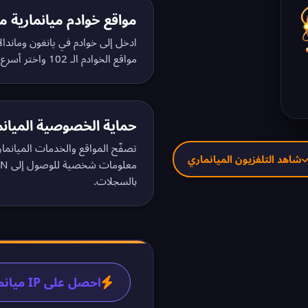
مواقع خوادم ميانمارية م
ادخل إلى خوادم في يانغون وماندا
مواقع الخوادم الـ 102
واختر أسرع 
حماية الخصوصية الميانم
تصفّح المواقع والخدمات الميانما
شاهد التلفزيون الميانماري
معلومات شخصية للوصول إلى VPN الميانماري. اطّلع على
بالسجلات
.
احصل على IP ميانماري في 60 ثانية