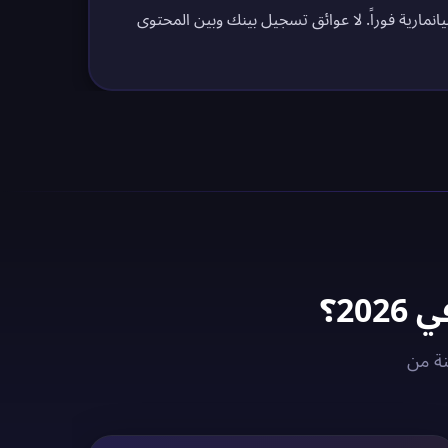
انمارية فوراً. لا عوائق تسجيل بينك وبين المحتوى
انماري مع خوادم VPN المُحسّنة من