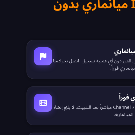
احصل على IP ميانماري بدون
I ميانماري على الفور دون أي عملية تسجيل. اتصل بخوادمنا
انماري فوراً.
 فوراً
شاهد MRTV وSkynet وMNTV وChannel 7 مباشرةً بعد التثبيت. لا يلزم إنشاء
ميانمارية.