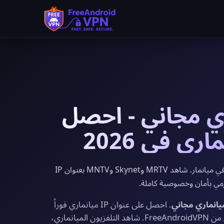
يانماري مجاني - احصل
يوفر FreeAndroidVPN خوادم VPN مجانية في ميانمار. شاهد MRTV وSkynet وMNTV بعنوان IP
ورمي بأمان وخصوصية كاملة.
. احصل على عنوان IP ميانماري فوراً
مع نطاق ترددي غير محدود وتشفير بمستوى عسكري من FreeAndroidVPN. شاهد التلفزيون الميانماري،