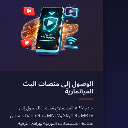
الوصول إلى منصات البث
الميانمارية
خادم VPN الميانماري مُحسّن للوصول إلى
MRTV وSkynet وMNTV وChannel 7. مثالي
لمتابعة المسلسلات البورمية وبرامج الترفيه