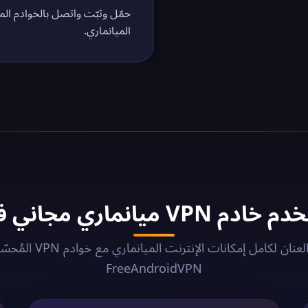
حمّل وثبّت واتصل بالخوادم المي
الميانماري.
ميانماري مجاني في 2026؟
أطلق العنان لكامل إمكانات الإنترنت المي
FreeAndroidVPN