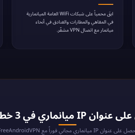
ابقَ محمياً على شبكات WiFi العامة الميانمارية
في المقاهي والمطارات والفنادق في أنحاء
ميانمار مع اتصال VPN مشفّر.
انماري في 3 خطوات - 2026
 على عنوان IP ميانماري مجاني فوراً مع FreeAndroidVPN