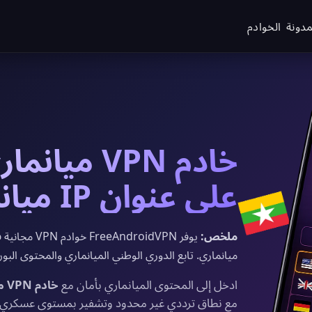
مدونة
الخوادم
خادم VPN م
على عنوان IP ميانماري في 2026
ملخص:
ميانماري. تابع الدوري الوطني الميانماري والمحتوى الب
ادخل إلى المحتوى الميانماري بأمان مع
خادم VPN ميانماري مجاني