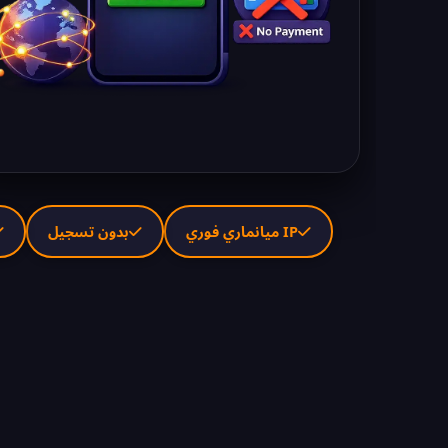
IP ميانماري فوري
بدون تسجيل