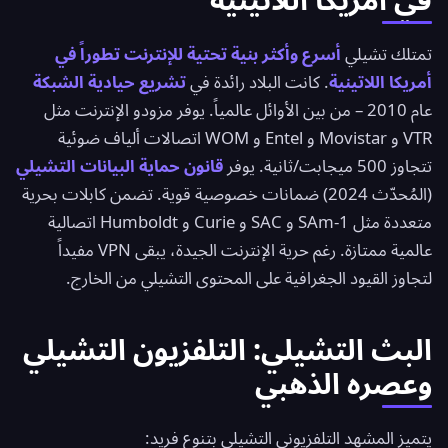
تمتلك تشيلي
أسرع وأكثر بنية تحتية للإنترنت تطوراً في
أمريكا اللاتينية
. كانت البلاد رائدة في
تشريع حيادية الشبكة
عام 2010 – من بين الأوائل عالمياً. يوفر مزودو الإنترنت مثل
VTR و Movistar و Entel و WOM اتصالات ألياف ضوئية
تتجاوز 500 ميجابت/ثانية. يوفر
قانون حماية البيانات التشيلي
(المُحدّث 2024) ضمانات خصوصية قوية. تضمن كابلات بحرية
متعددة مثل SAm-1 و SAC و Curie و Humboldt اتصالية
عالمية ممتازة. رغم حرية الإنترنت الجيدة، يبقى VPN مفيداً
لتجاوز القيود الجغرافية على المحتوى التشيلي من الخارج.
البث التشيلي: التلفزيون التشيلي
وعصره الذهبي
يتميز المشهد التلفزيوني التشيلي بتنوع فريد: