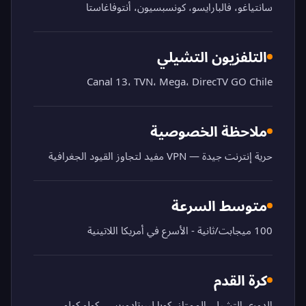
سانتياغو، فالبارايسو، كونسبسيون، أنتوفاغاستا
التلفزيون التشيلي
Canal 13، TVN، Mega، DirecTV GO Chile
ملاحظة الخصوصية
حرية إنترنت جيدة — VPN مفيد لتجاوز القيود الجغرافية
متوسط السرعة
100 ميجابت/ثانية - الأسرع في أمريكا اللاتينية
كرة القدم
الدوري التشيلي الممتاز، كوبا ليبرتادوريس، كولو كولو