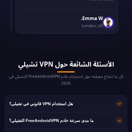
Emma W.
London, UK
الأسئلة الشائعة حول VPN تشيلي
كل ما تحتاج معرفته حول استخدام خادم FreeAndroidVPN التشيلي في
2026
هل استخدام VPN قانوني في تشيلي؟
نعم، استخدام VPN قانوني تماماً في تشيلي. تتمتع تشيلي
ما مدى سرعة خادم FreeAndroidVPN التشيلي؟
بحرية إنترنت جيدة وكانت من أوائل الدول التي شرّعت