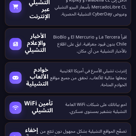
التشيلي
MercadoLibre CL بأسعار البيزو التشيلي
عبر
وعروض CyberDay التشيلية الحصرية.
الإنترنت
الأخبار
اقرأ La Tercera و El Mercurio و BioBío
والإعلام
Chile بدون قيود جغرافية. ابقَ على اطّلاع
التشيلي
بالأخبار التشيلية من أي مكان.
خوادم
إنترنت تشيلي الأسرع في أمريكا اللاتينية
الألعاب
يجعلها مثالية للألعاب. تحقق من جميع
مواقع
التشيلية
الخوادم المتاحة
.
تأمين WiFi
احمِ بياناتك على شبكات WiFi العامة
التشيلي
التشيلية بتشفير بمستوى عسكري.
إخفاء
تصفّح المواقع التشيلية بشكل مجهول دون تتبّع من