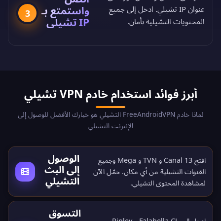
واستمتع بـ
عنوان IP تشيلي. ادخل إلى جميع
3
IP تشيلي
المحتويات التشيلية بأمان.
أبرز فوائد استخدام خادم VPN تشيلي
لماذا خادم FreeAndroidVPN التشيلي هو خيارك الأفضل للوصول إلى
الإنترنت التشيلي
الوصول
افتح Canal 13 و TVN و Mega وجميع
إلى البث
القنوات التشيلية من أي مكان.
حمّل الآن
التشيلي
لمشاهدة المحتوى التشيلي.
التسوق
ادخل إلى Falabella CL و Ripley و