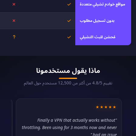
مواقع خوادم تشيلي متعددة
نعم
لا
بدون تسجيل مطلوب
نعم
لا
مُحسّن للبث التشيلي
نعم
غير معر
ماذا يقول مستخدمونا
تقييم 4.8/5 من أكثر من 12,500 مستخدم حول العالم
★★
★★★★★
hout
"Finally a VPN that actually works without
ever
throttling. Been using for 3 months now and never
sue."
had an issue."