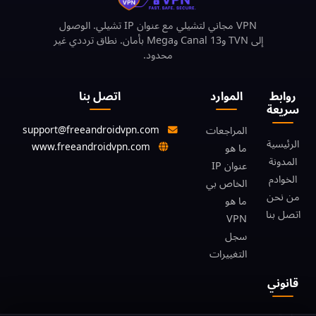
VPN مجاني لتشيلي مع عنوان IP تشيلي. الوصول
إلى TVN وCanal 13 وMega بأمان. نطاق ترددي غير
محدود.
روابط
الموارد
اتصل بنا
سريعة
support@freeandroidvpn.com
المراجعات
الرئيسية
www.freeandroidvpn.com
ما هو
المدونة
عنوان IP
الخوادم
الخاص بي
من نحن
ما هو
اتصل بنا
VPN
سجل
التغييرات
قانوني