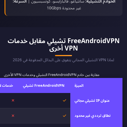
الخوادم التشيلية:
سانتياغو، فالبارايسو، كونسبسيون |
السرعة:
غير محدودة 10Gbps
FreeAndroidVPN تشيلي مقابل خدمات
VPN أخرى
لماذا VPN التشيلي المجاني يتفوق على البدائل المدفوعة في 2026
مقارنة بين خادم FreeAndroidVPN التشيلي وخدمات VPN الأخرى
الميزة
FreeAndroidVPN تشيلي
خدمات VPN أخرى
نعم
لا
عنوان IP تشيلي مجاني
نطاق ترددي غير محدود
نعم
لا