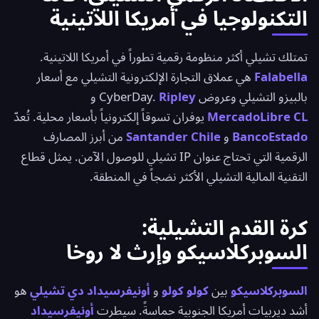
التكنولوجيا في أمريكا اللاتينية
تمتلك تشيلي أكثر منظومة رقمية تطوراً في أمريكا اللاتينية.
Falabella
هي عملاق التجارة الإلكترونية التشيلي مع أسعار
بالبيزو التشيلي وعروض CyberDay.
Ripley
و
MercadoLibre CL
يوفران تسوقاً إلكترونياً بأسعار محلية. تُعدّ
BancoEstado
و
Santander Chile
من أبرز المصارف
الرقمية التي تحتاج عنوان IP تشيلي للوصول الآمن. يمثل قطاع
التقنية المالية التشيلي الأكثر نضجاً في المنطقة.
كرة القدم التشيلية:
السوبركلاسيكو وإرث لا روخا
السوبركلاسيكو
بين
كولو كولو
و
أونيفرسيداد دي تشيلي
هو
أشد ديربيات أمريكا الجنوبية حماسةً. سيطرت
أونيفرسيداد