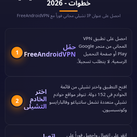
خطوات - 2026
احصل على عنوان IP تشيلي مجاني فوراً مع FreeAndroidVPN
احصل على تطبيق VPN
حمّل
المجاني من
متجر Google
1
FreeAndroidVPN
Play
أو
صفحة التحميل
الرسمية
. لا يتطلب تسجيلاً.
افتح التطبيق واختر تشيلي من
قائمة
اختر
الخوادم في 152 دولة
. تتوفر مواقع خوادم
الخادم
2
تشيلي متعددة تشمل سانتياغو وفالبارايسو
التشيلي
وكونسبسيون.
اتصل
انقر على اتصال واحصل فوراً على