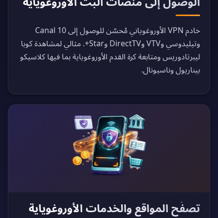
الوصول إلى منصات البث الأوروغوياية
خادم VPN الأوروغوياني مُحسّن للوصول إلى Canal 10
وتيليدوسي وVTV وDirectTV وStar+. مثالي لمشاهدة كوبا
ليبرتادوريس ومتابعة كرة القدم الأوروغوياية بما فيها كلاسيكو
بيناريول وناسيونال.
تصفّح المواقع والخدمات الأوروغوياية