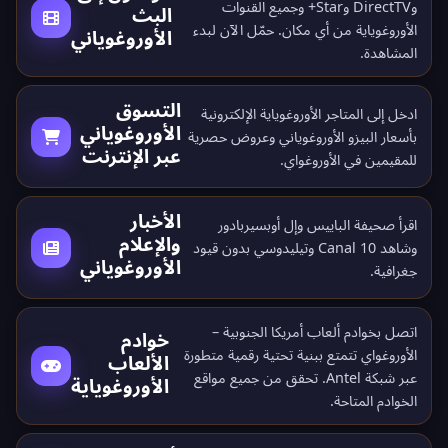
وDirectTV وStar+ وجميع القنوات
البث
الأوروغوياية من أي مكان.
حمّل الآن
لبدء
الأوروغوياني
المشاهدة.
التسوق
ادخل إلى المتاجر الأوروغوياية الإلكترونية
الأوروغوياني
بأسعار البيزو الأوروغوياني وعروض حصرية
عبر الإنترنت
للمقيمين في الأوروغواي.
الأخبار
اقرأ صحيفة الباييس وإل أوبسيربادور
والإعلام
وشاهد Canal 10 وتيليدوسي بدون قيود
الأوروغوياني
جغرافية.
اتصل بخوادم ألعاب أمريكا الجنوبية –
خوادم
الأوروغواي تتمتع ببنية تحتية رقمية متطورة
الألعاب
عبر شبكة Antel. تحقق من جميع
مواقع
الأوروغوياية
الخوادم المتاحة
.