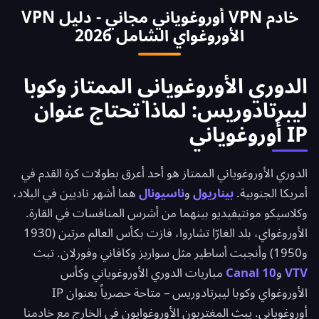
خادم VPN أوروغوياني مجاني - دليل VPN
VTV وCanal 10. بالاتصال بخادمنا في مونتيفيديو،
الأوروغواي الشامل 2026
تحصل على عنوان IP أوروغوياني يتيح لك مشاهدة المباراة
مباشرةً من أي مكان في العالم بجودة عالية.
الدوري الأوروغوياني الممتاز وكوبا
ليبرتادوريس: لماذا تحتاج عنوان
IP أوروغوياني
الدوري الأوروغوياني الممتاز هو أحد أعرق بطولات كرة القدم في
أمريكا الجنوبية.
بيناريول
و
ناسيونال
هما أشهر ناديين في البلاد،
وكلاسيكو مونتيفيديو بينهما من أشرس المنافسات في القارة.
الأوروغواي، بلد الغارّا تشاروا، فازت بكأس العالم مرتين (1930
و1950) وأنجبت أساطير مثل سواريز وكافاني وفورلان. تبث
VTV
و
Canal 10
مباريات الدوري الأوروغوياني وكأس
الأوروغواي وكوبا ليبرتادوريس – متاحة حصرياً بعنوان IP
أوروغوياني. يبث المغتربون الأوروغوايون في الخارج مع خادمنا