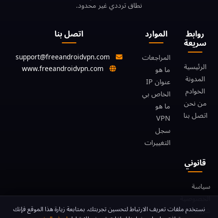
نطاق ترددي غير محدود.
روابط
الموارد
اتصل بنا
سريعة
support@freeandroidvpn.com
المراجعات
الرئيسية
www.freeandroidvpn.com
ما هو
المدونة
عنوان IP
الخوادم
الخاص بي
من نحن
ما هو
اتصل بنا
VPN
سجل
التغييرات
قانوني
سياسة
الخصوصية
موافقة ملفات تعريف الا
نستخدم ملفات تعريف الارتباط لتحسين تجربتك. بمتابعة زيارة هذا الموقع فإنك
شروط