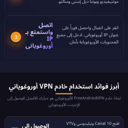
مونتيفيديو وبونتا ديل إستي وسالتو.
اتصل
انقر على اتصال واحصل فوراً على
واستمتع بـ
عنوان IP أوروغوياني. ادخل إلى جميع
3
IP
المحتويات الأوروغوياية بأمان.
أوروغوياني
أبرز فوائد استخدام خادم VPN أوروغوياني
لماذا خادم FreeAndroidVPN الأوروغوياني هو خيارك الأفضل للوصول إلى
الإنترنت الأوروغوياني
افتح Canal 10 وتيليدوسي وVTV
الوصول إلى