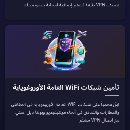
يضيف VPN طبقة تشفير إضافية لحماية خصوصيتك.
تأمين شبكات WiFi العامة الأوروغوياية
ابقَ محمياً على شبكات WiFi العامة الأوروغوياية في المقاهي
والمطارات والفنادق في أنحاء مونتيفيديو وبونتا ديل إستي
مع اتصال VPN مشفّر.