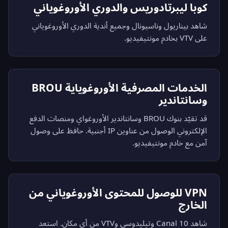
كوبا ليبرتادوريس والدوري الأوروغوياني
شاهد بيناريول وناسيونال وجميع أندية الدوري الأوروغوياني
على VTV بخادم مونتيفيديو.
الخدمات المصرفية الأوروغوياية BROU
وسانتاندير
قد تقيّد بنوك BROU وسانتاندير الأوروغواي ومنصات الدفع
الإلكتروني الوصول من عناوين IP أجنبية. حافظ على وصول
آمن مع خادم مونتيفيديو.
VPN للوصول للمحتوى الأوروغوياني من
الخارج
شاهد Canal 10 وتيليدوسي وVTV من أي مكان. استعد