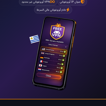
عنوان IP أوروغوياني
VPN أوروغوياني غير محدود
خادم أوروغوياني عالي السرعة