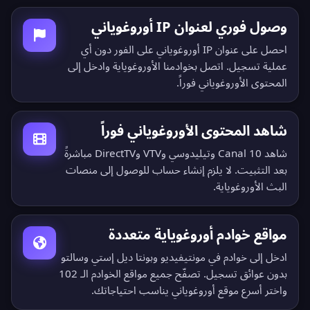
وصول فوري لعنوان IP أوروغوياني
احصل على عنوان IP أوروغوياني على الفور دون أي
عملية تسجيل. اتصل بخوادمنا الأوروغوياية وادخل إلى
المحتوى الأوروغوياني فوراً.
شاهد المحتوى الأوروغوياني فوراً
شاهد Canal 10 وتيليدوسي وVTV وDirectTV مباشرةً
بعد التثبيت. لا يلزم إنشاء حساب للوصول إلى منصات
البث الأوروغوياية.
مواقع خوادم أوروغوياية متعددة
ادخل إلى خوادم في مونتيفيديو وبونتا ديل إستي وسالتو
بدون عوائق تسجيل.
تصفّح جميع مواقع الخوادم الـ 102
واختر أسرع موقع أوروغوياني يناسب احتياجاتك.