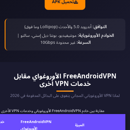
تحميل APK
التوافق:
أندرويد 5.0 والأحدث (Lollipop وما فوق)
الخوادم الأوروغوياية:
مونتيفيديو، بونتا ديل إستي، سالتو |
السرعة:
غير محدودة 10Gbps
FreeAndroidVPN الأوروغواي مقابل
خدمات VPN أخرى
لماذا VPN الأوروغوياني المجاني يتفوق على البدائل المدفوعة في 2026
مقارنة بين خادم FreeAndroidVPN الأوروغوياني وخدمات VPN الأخرى
FreeAndroidVPN
الميزة
الأوروغواي