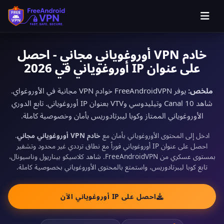
خادم VPN أوروغوياني مجاني - احصل
على عنوان IP أوروغوياني في 2026
ملخص:
يوفر FreeAndroidVPN خوادم VPN مجانية في الأوروغواي.
شاهد Canal 10 وتيليدوسي وVTV بعنوان IP أوروغوياني. تابع الدوري
الأوروغوياني الممتاز وكوبا ليبرتادوريس بأمان وخصوصية كاملة.
ادخل إلى المحتوى الأوروغوياني بأمان مع
خادم VPN أوروغوياني مجاني
.
احصل على عنوان IP أوروغوياني فوراً مع نطاق ترددي غير محدود وتشفير
بمستوى عسكري من FreeAndroidVPN. شاهد كلاسيكو بيناريول وناسيونال،
تابع كوبا ليبرتادوريس، واستمتع بالمحتوى الأوروغوياني بخصوصية كاملة.
احصل على IP أوروغوياني الآن