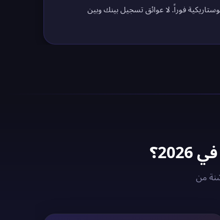
وستاريكية فوراً. لا عوائق تسجيل بينك وبين
 الكوستاريكي مع خوادم VPN المُحسّنة من