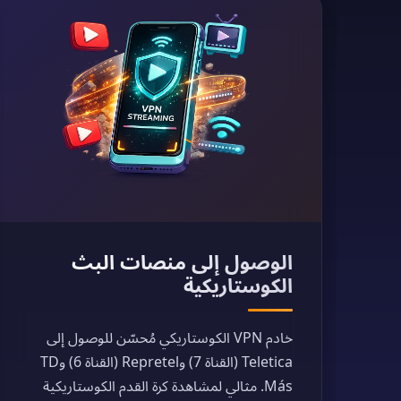
الوصول إلى منصات البث
الكوستاريكية
خادم VPN الكوستاريكي مُحسّن للوصول إلى
Teletica (القناة 7) وRepretel (القناة 6) وTD
Más. مثالي لمشاهدة كرة القدم الكوستاريكية