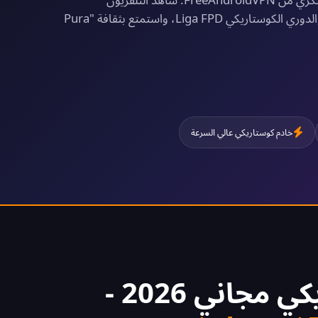
الكوستاريكي، تابع La Sele (المنتخب الكوستاريكي) والدوري الكوستاريكي Liga FPD، واستمتع بثقافة "Pura
خادم كوستاريكي عالي السرعة