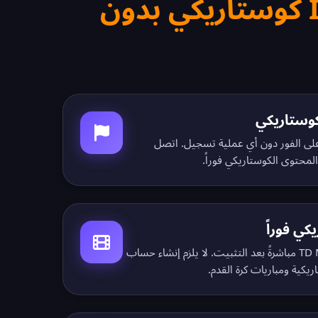
احصل على IP كوستاريكي بدون
I كوستاريكي على الفور دون أي عملية تسجيل. اتصل
المحتوى الكوستاريكي فوراً.
كي فوراً
شاهد Teletica وRepretel وTD Más مباشرةً بعد التثبيت. لا يلزم إنشاء حساب
كية ومباريات كرة القدم.