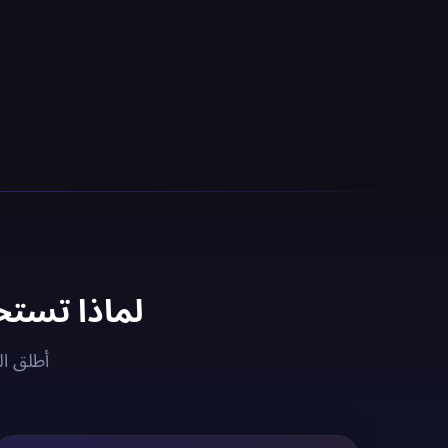
لماذا تستخدم خادم VPN كوس