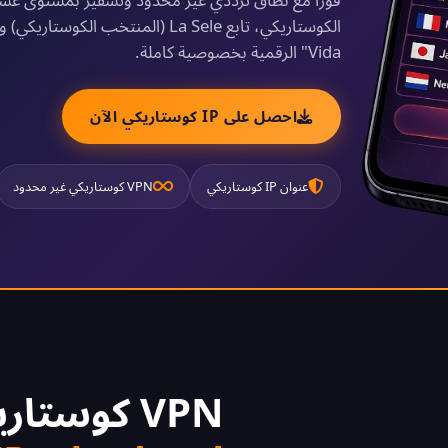
Vida" الرقمية بخصوصية كاملة.
احصل على IP كوستاريكي الآن
عنوان IP كوستاريكي
VPN كوستاريكي غير محدود
VPN كوستاريكي مجاني 2026 -