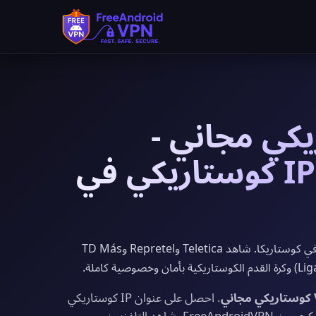
وستاريكي مجاني -
احصل على عنوان IP كوستاريكي في
يوفر FreeAndroidVPN خوادم VPN مجانية في كوستاريكا. شاهد Teletica وRepretel وTD Más
. احصل على عنوان IP كوستاريكي
فوراً مع نطاق ترددي غير محدود وتشفير بمستوى عسكري من FreeAndroidVPN. شاهد التلفزيون