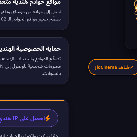
مواقع خوادم هندية متعد
ادخل إلى خوادم في مومباي ودلهي 
تصفّح جميع مواقع الخوادم الـ 102
حماية الخصوصية الهندي
تصفّح المواقع والخدمات الهندية
معلومات شخصية للوصول إلى VPN الهندي. اطّلع على
شاهد JioCinema
بالسجلات
.
احصل على IP هندي في 60 ثانية
حمّل وثبّت واتصل بالخوادم اله