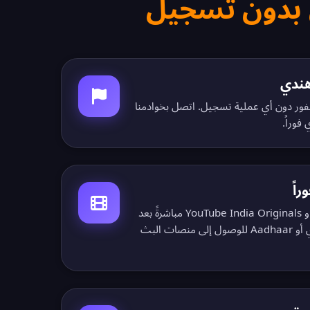
I هندي على الفور دون أي عملية تسجيل. اتصل بخوادمنا
فوراً.
اً
شاهد JioCinema و MX Player و YouTube India Originals مباشرةً بعد
التثبيت. لا حاجة لرقم هاتف هندي أو Aadhaar للوصول إلى منصات البث