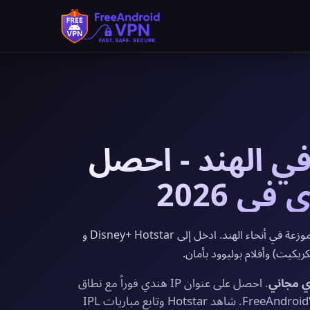
جاني في الهند - احصل
يوفر FreeAndroidVPN خوادم VPN مجانية موزعة في أنحاء الهند. ادخل إلى Disney+ Hotstar و
. احصل على عنوان IP هندي فوراً مع نطاق
ترددي غير محدود وتشفير بمستوى عسكري من FreeAndroidVPN. شاهد Hotstar وتابع مباريات IPL