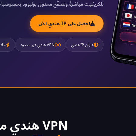
للكريكيت مباشرةً وتصفّح محتوى بوليوود بخصوصية ك
احصل على IP هندي الآن
عنوان IP هندي
VPN هندي غير محدود
خادم
VPN هندي مجاني 2026 -