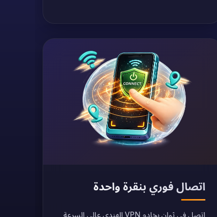
اتصال فوري بنقرة واحدة
اتصل في ثوانٍ بخادم VPN الهندي عالي السرعة