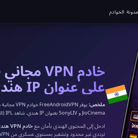
مدونة
الخوادم
خادم VPN م
على عنوان IP هندي في 2026
ملخص:
JioCinema و SonyLIV بعنوان IP هندي. شاهد IPL (الكريكيت) وأفلام بوليوود بأمان.
ادخل إلى المحتوى الهندي بأمان مع
خادم VPN هندي مجاني