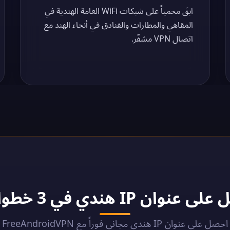
ابقَ محمياً على شبكات WiFi العامة الهندية في
المقاهي والمطارات والفنادق في أنحاء الهند مع
اتصال VPN مشفّر.
IP هندي في 3 خطوات - 2026
احصل على عنوان IP هندي مجاني فوراً مع FreeAndroidVPN