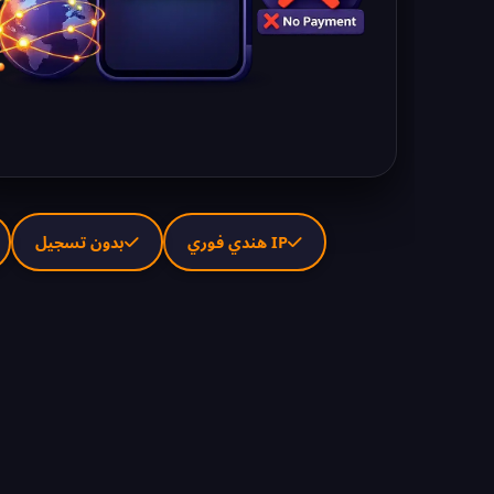
IP هندي فوري
بدون تسجيل