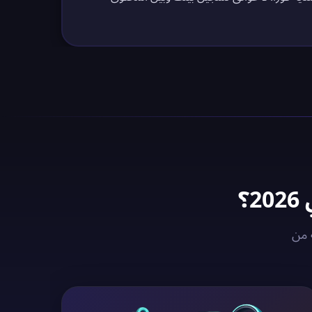
وادم VPN المُحسّنة من