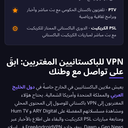
PTV
- تلفزيون باكستان الحكومي مع بث مباشر وأخبار
وبرامج ثقافية ورياضية
PSL الكريكيت
- الدوري الباكستاني الممتاز للكريكيت
مع بث مباشر لمباريات الكريكيت الباكستاني
VPN للباكستانيين المغتربين: ابقَ
على تواصل مع وطنك
يعيش ملايين الباكستانيين في الخارج خاصةً في
دول الخليج
العربي
والمملكة المتحدة وأمريكا الشمالية. يحتاج هؤلاء
المغتربون إلى VPN باكستاني للوصول إلى المحتوى المحلي
ومشاهدة مسلسلاتهم المفضلة على ARY Digital و Hum TV
ومتابعة مباريات PSL الكريكيت والبقاء على اطلاع بالأخبار عبر
Geo News و Dawn. يوفر خادم FreeAndroidVPN في إسلام