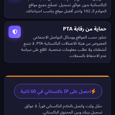
الباكستانية بدون عوائق تسجيل.
تصفّح جميع مواقع
الخوادم الـ 102
واختر أفضل موقع يناسب احتياجاتك.
حماية من رقابة PTA
تجاوز حجب المواقع ووسائل التواصل الاجتماعي
المفروض من هيئة الاتصالات الباكستانية PTA. لا نتتبع
أنشطتك ولا نطلب معلومات شخصية. اطّلع على
سياسة
عدم الاحتفاظ بالسجلات
.
احصل على IP باكستاني في 60 ثانية
حمّل وثبّت واتصل بالخادم الباكستاني فوراً. لا عوائق
تسجيل بينك وبين المحتوى الباكستاني.