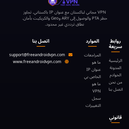
VPN مجاني لباكستان مع عنوان IP باكستاني. تجاوز
حظر PTA والوصول إلى ARY وGeo والكريكيت بأمان.
نطاق ترددي غير محدود.
روابط
الموارد
اتصل بنا
سريعة
support@freeandroidvpn.com
المراجعات
الرئيسية
www.freeandroidvpn.com
ما هو
المدونة
عنوان IP
الخوادم
الخاص بي
من نحن
ما هو
اتصل بنا
VPN
سجل
التغييرات
قانوني