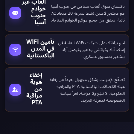
ألعاب عبر
باكستان سوق ألعاب متنامي في جنوب آسيا
خوادم
مع مجتمع لاعبين نشط بسرعة 20 ميجابت/
جنوب
ثانية. تحقق من جميع
مواقع الخوادم المتاحة
.
آسيا
تأمين WiFi
احمِ بياناتك على شبكات WiFi العامة في
في المدن
إسلام آباد وكراتشي ولاهور وفيصل آباد
الباكستانية
بتشفير بمستوى عسكري.
إخفاء
تصفّح الإنترنت بشكل مجهول بعيداً عن رقابة
هوية
هيئة الاتصالات الباكستانية PTA والمراقبة
من
الحكومية. لا تتبّع ولا مراقبة. اقرأ
سياسة
مراقبة
الخصوصية
لمعرفة المزيد.
PTA