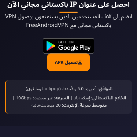
احصل على عنوان IP باكستاني مجاني الآن
انضم إلى آلاف المستخدمين الذين يستمتعون بوصول VPN
باكستاني مجاني مع FreeAndroidVPN
تحميل APK
التوافق:
أندرويد 5.0 والأحدث (Lollipop وما فوق)
الخادم الباكستاني:
إسلام آباد |
السرعة:
غير محدودة 10Gbps |
متوسط سرعة الإنترنت:
20 ميجابت/ثانية