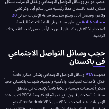
حجب مواقع ووسائل التواصل الاجتماعي وإغلاق الإنترنت بشكل
متكرر. تضم باكستان مدناً رئيسية مثل إسلام آباد وكراتشي
ولاهور وفيصل آباد، ويبلغ متوسط سرعة الإنترنت حوالي
20
ميجابت/ثانية
مع تطور مستمر في البنية التحتية الرقمية.
استخدام VPN في باكستان ليس خياراً بل ضرورة لحماية حريتك
الرقمية.
حجب وسائل التواصل الاجتماعي
في باكستان
تحجب
PTA
وسائل التواصل الاجتماعي بشكل متكرر خاصةً
خلال الأحداث السياسية والأمنية والدينية. شهدت باكستان حجباً
متكرراً لمنصات رئيسية وإغلاقاً كاملاً للإنترنت في مناطق
مختلفة. يُستخدم قانون منع الجرائم الإلكترونية PECA لتبرير هذه
الإجراءات. عند استخدام VPN من FreeAndroidVPN، يتم
تشفير كل بياناتك وإخفاء نشاطك على الإنترنت عن PTA ومزودي