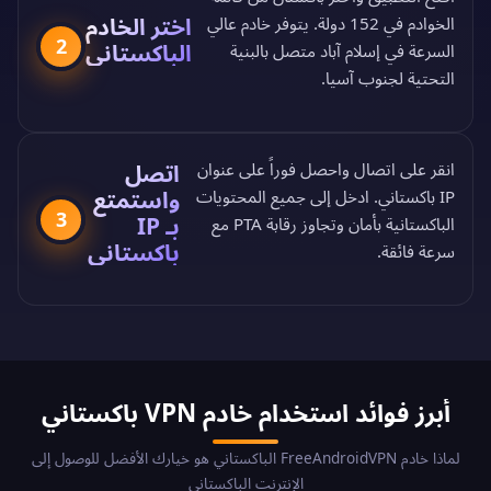
اختر الخادم
الخوادم في 152 دولة
. يتوفر خادم عالي
2
الباكستاني
السرعة في إسلام آباد متصل بالبنية
التحتية لجنوب آسيا.
انقر على اتصال واحصل فوراً على عنوان
اتصل
واستمتع
IP باكستاني. ادخل إلى جميع المحتويات
3
بـ IP
الباكستانية بأمان وتجاوز رقابة PTA مع
باكستاني
سرعة فائقة.
أبرز فوائد استخدام خادم VPN باكستاني
لماذا خادم FreeAndroidVPN الباكستاني هو خيارك الأفضل للوصول إلى
الإنترنت الباكستاني