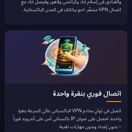
والفنادق في إسلام آباد وكراتشي ولاهور وفيصل آباد مع
اتصال VPN مشفّر. احمِ بياناتك في المدن الباكستانية.
اتصال فوري بنقرة واحدة
اتصل في ثوانٍ بخادم VPN الباكستاني عالي السرعة بنقرة
واحدة. احصل على عنوان IP باكستاني آمن على أندرويد فوراً
– بدون إعداد وبدون مهارات تقنية.