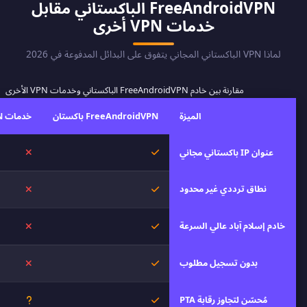
FreeAndroidVPN الباكستاني مقابل
خدمات VPN أخرى
لماذا VPN الباكستاني المجاني يتفوق على البدائل المدفوعة في 2026
مقارنة بين خادم FreeAndroidVPN الباكستاني وخدمات VPN الأخرى
الميزة
FreeAndroidVPN باكستان
خدمات VPN أخرى
نعم
لا
عنوان IP باكستاني مجاني
نطاق ترددي غير محدود
نعم
لا
خادم إسلام آباد عالي السرعة
نعم
لا
بدون تسجيل مطلوب
نعم
لا
مُحسّن لتجاوز رقابة PTA
نعم
غير معر