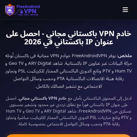
خادم VPN باكستاني مجاني - احصل على
عنوان IP باكستاني في 2026
ملخص:
يوفر FreeAndroidVPN خوادم VPN مجانية في باكستان تُوجّه
حركة البيانات عبر عناوين IP باكستانية. شاهد ARY Digital و Geo TV و
Hum TV و PTV وتابع الدوري الباكستاني الممتاز للكريكيت PSL وتجاوز
رقابة هيئة الاتصالات الباكستانية PTA وحجب وسائل التواصل
الاجتماعي مع تشفير اتصالك بالكامل.
ادخل إلى المحتوى الباكستاني بأمان مع
خادم VPN باكستاني مجاني
. احصل
على عنوان IP باكستاني فوراً مع نطاق ترددي غير محدود وتشفير بمستوى
عسكري من FreeAndroidVPN. شاهد ARY Digital و Geo TV و Hum TV
و PTV وتابع مباريات PSL الدوري الباكستاني الممتاز للكريكيت مباشرةً وتجاوز
رقابة PTA وحجب وسائل التواصل الاجتماعي بخصوصية كاملة.