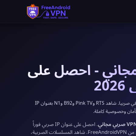
صربي مجاني - احصل على
يوفر FreeAndroidVPN خوادم VPN مجانية في صربيا. شاهد RTS وPink TV وB92 وN1 بعنوان IP
 بأمان وخصوصية كاملة.
. احصل على عنوان IP صربي فوراً
مع نطاق ترددي غير محدود وتشفير بمستوى عسكري من FreeAndroidVPN. شاهد المسلسلات الصربية،