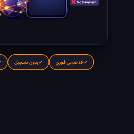
IP صربي فوري
بدون تسجيل