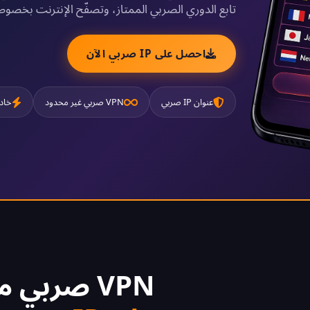
تابع الدوري الصربي الممتاز، وتصفّح الإنترنت بخصوص
احصل على IP صربي الآن
عنوان IP صربي
VPN صربي غير محدود
خاد
VPN صربي مجاني 2026 -