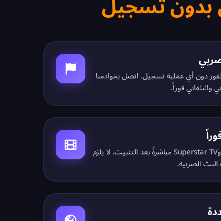
I صربي على الفور دون أي عملية تسجيل. اتصل بخوادمنا
والبلقاني فوراً.
راً
شاهد RTS وPink TV وB92 وN1 وSuperstar TV مباشرةً بعد التثبيت. لا يلزم
لبث الصربية.
دة