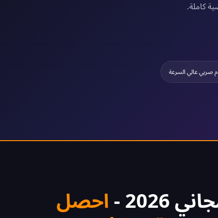
ية كاملة.
م صربي عالي السرعة
احصل