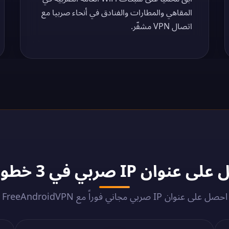
المقاهي والمطارات والفنادق في أنحاء صربيا مع
اتصال VPN مشفّر.
I صربي في 3 خطوات - 2026
احصل على عنوان IP صربي مجاني فوراً مع FreeAndroidVPN