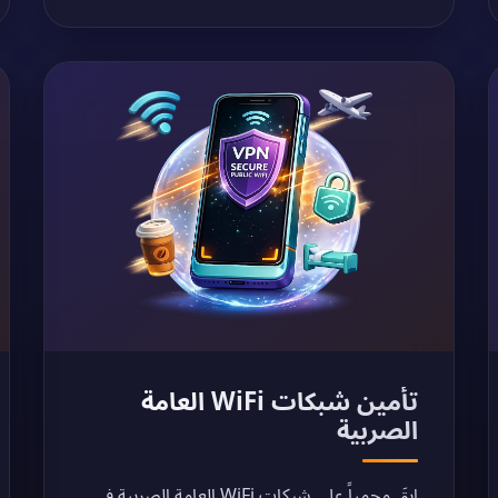
تأمين شبكات WiFi العامة
الصربية
ابقَ محمياً على شبكات WiFi العامة الصربية في