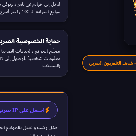
ادخل إلى خوادم في بلغراد ونوفي
مواقع الخوادم الـ 102
واختر أسرع 
حماية الخصوصية الصربي
تصفّح المواقع والخدمات الصربية
معلومات شخصية للوصول إلى VPN الصربي. اطّلع على
شاهد التلفزيون الصربي
بالسجلات
.
احصل على IP صربي في 60 ثانية
حمّل وثبّت واتصل بالخوادم الص
الصربي والبلقاني.