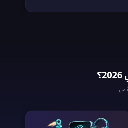
خوادم VPN المُحسّنة من