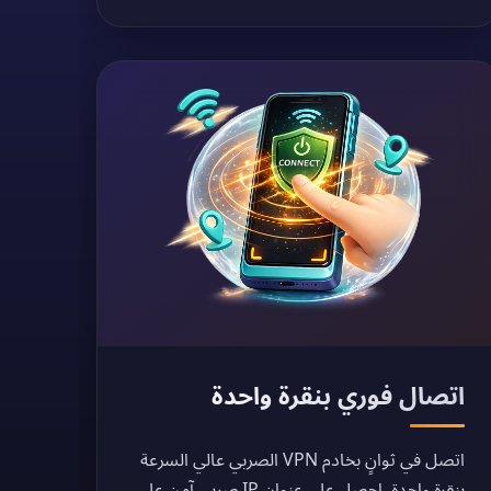
اتصال فوري بنقرة واحدة
اتصل في ثوانٍ بخادم VPN الصربي عالي السرعة
بنقرة واحدة. احصل على عنوان IP صربي آمن على