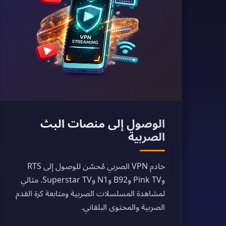
الوصول إلى منصات البث
الصربية
خادم VPN الصربي مُحسّن للوصول إلى RTS
وPink TV وB92 وN1 وSuperstar TV. مثالي
لمشاهدة المسلسلات الصربية ومتابعة كرة القدم
الصربية والمحتوى البلقاني.