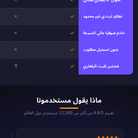
نطاق ترددي غير محدود
نعم
لا
خادم صوفيا عالي السرعة
نعم
لا
بدون تسجيل مطلوب
نعم
لا
مُحسّن للبث البلغاري
نعم
غير معرو
ماذا يقول مستخدمونا
تقييم 4.8/5 من أكثر من 12,500 مستخدم حول العالم
★★
★★★★★