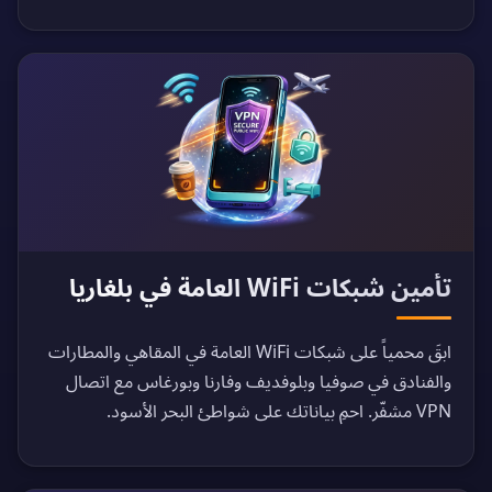
تأمين شبكات WiFi العامة في بلغاريا
ابقَ محمياً على شبكات WiFi العامة في المقاهي والمطارات
والفنادق في صوفيا وبلوفديف وفارنا وبورغاس مع اتصال
VPN مشفّر. احمِ بياناتك على شواطئ البحر الأسود.