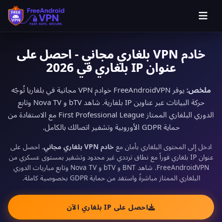
خادم VPN بلغاري مجاني - احصل على
عنوان IP بلغاري في 2026
ملخص:
يوفر FreeAndroidVPN خوادم VPN مجانية في بلغاريا تُوجّه
حركة البيانات عبر عناوين IP بلغارية. شاهد bTV و Nova TV وتابع
الدوري البلغاري الممتاز First Professional League مع الاستفادة من
حماية GDPR الأوروبية وتشفير اتصالك بالكامل.
ادخل إلى المحتوى البلغاري بأمان مع
خادم VPN بلغاري مجاني
. احصل على
عنوان IP بلغاري فوراً مع نطاق ترددي غير محدود وتشفير بمستوى عسكري من
FreeAndroidVPN. شاهد BNT و bTV و Nova TV وتابع مباريات الدوري
البلغاري الممتاز مباشرةً واستفد من حماية GDPR بخصوصية كاملة.
احصل على IP بلغاري الآن