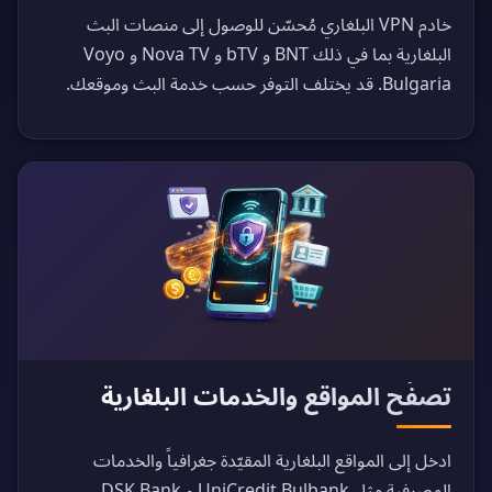
خادم VPN البلغاري مُحسّن للوصول إلى منصات البث
البلغارية بما في ذلك BNT و bTV و Nova TV و Voyo
Bulgaria. قد يختلف التوفر حسب خدمة البث وموقعك.
تصفّح المواقع والخدمات البلغارية
ادخل إلى المواقع البلغارية المقيّدة جغرافياً والخدمات
المصرفية مثل UniCredit Bulbank و DSK Bank