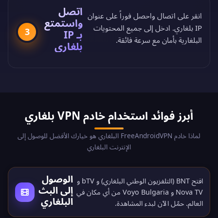
اتصل
انقر على اتصال واحصل فوراً على عنوان
واستمتع
IP بلغاري. ادخل إلى جميع المحتويات
3
بـ IP
البلغارية بأمان مع سرعة فائقة.
بلغاري
أبرز فوائد استخدام خادم VPN بلغاري
لماذا خادم FreeAndroidVPN البلغاري هو خيارك الأفضل للوصول إلى
الإنترنت البلغاري
الوصول
افتح BNT (التلفزيون الوطني البلغاري) و bTV و
إلى البث
Nova TV و Voyo Bulgaria من أي مكان في
البلغاري
العالم.
حمّل الآن
لبدء المشاهدة.