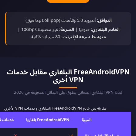
التوافق:
أندرويد 5.0 والأحدث (Lollipop وما فوق)
الخادم البلغاري:
صوفيا |
السرعة:
غير محدودة 10Gbps |
متوسط سرعة الإنترنت:
80 ميجابت/ثانية
FreeAndroidVPN البلغاري مقابل خدمات
VPN أخرى
لماذا VPN البلغاري المجاني يتفوق على البدائل المدفوعة في 2026
مقارنة بين خادم FreeAndroidVPN البلغاري وخدمات VPN الأخرى
الميزة
FreeAndroidVPN بلغاريا
خدمات VPN أخرى
نعم
لا
عنوان IP بلغاري مجاني