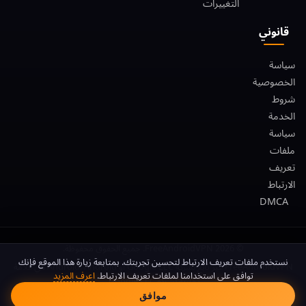
التغييرات
قانوني
سياسة
الخصوصية
شروط
الخدمة
سياسة
ملفات
تعريف
الارتباط
DMCA
© 2026 FreeAndroidVPN. جميع الحقوق محفوظة.
موافقة ملفات تعريف الا
نستخدم ملفات تعريف الارتباط لتحسين تجربتك. بمتابعة زيارة هذا الموقع فإنك
FreeAndroidVPN غير تابع لشركة Google LLC أو Android. Android هي علامة
توافق على استخدامنا لملفات تعريف الارتباط.
اعرف المزيد
تجارية لشركة Google LLC.
موافق