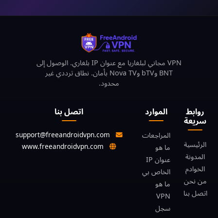
VPN مجاني لبلغاريا مع عنوان IP بلغاري. الوصول إلى
BNT وbTV وNova TV بأمان. نطاق ترددي غير
محدود.
روابط
الموارد
اتصل بنا
سريعة
support@freeandroidvpn.com
المراجعات
الرئيسية
www.freeandroidvpn.com
ما هو
المدونة
عنوان IP
الخوادم
الخاص بي
من نحن
ما هو
اتصل بنا
VPN
سجل