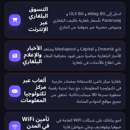
التسوق
ادخل إلى eMag BG و OLX BG و
البلغاري
Pazaruvaj بأسعار بلغارية بالليف البلغاري
عبر
وعروض حصرية غير متوفرة من الخارج.
الإنترنت
الأخبار
تابع Dnevnik و Capital و Mediapool وشاهد
والإعلام
الأخبار البلغارية مباشرةً بدون قيود جغرافية للبقاء
البلغاري
على اطلاع بالأحداث في بلغاريا.
ألعاب عبر
بلغاريا مركز ناشئ للاستعانة بمصادر خارجية
مركز
في تكنولوجيا المعلومات مع بنية تحتية رقمية
تكنولوجيا
متطورة بسرعة 80 ميجابت/ثانية. تحقق من
المعلومات
جميع
مواقع الخوادم المتاحة
.
تأمين WiFi
احمِ بياناتك على شبكات WiFi العامة في
في المدن
صوفيا وبلوفديف وعلى شواطئ فارنا