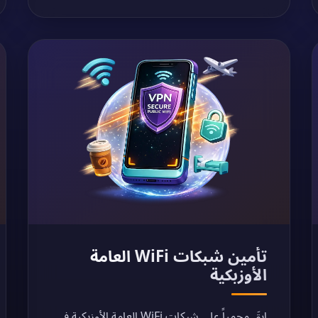
تأمين شبكات WiFi العامة
الأوزبكية
ابقَ محمياً على شبكات WiFi العامة الأوزبكية في