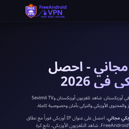
وزبكي مجاني - احصل
يوفر FreeAndroidVPN خوادم VPN مجانية في أوزبكستان. شاهد تلفزيون أوزبكستان وSevimli TV
. احصل على عنوان IP أوزبكي فوراً مع نطاق
ترددي غير محدود وتشفير بمستوى عسكري من FreeAndroidVPN. شاهد التلفزيون الأوزبكي، تابع كرة