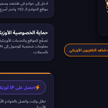
ادخل إلى خوادم في طشقند وسمرق
مواقع الخوادم الـ 102
واختر أسرع 
حماية الخصوصية الأوزبك
تصفّح المواقع والخدمات الأوزبك
معلومات شخصية للوصول إلى VPN الأوزبكي. اطّلع على
شاهد التلفزيون الأوزبكي
بالسجلات
.
احصل على IP أوزبكي في 60 ثانية
حمّل وثبّت واتصل بالخوادم الأو
الأوزبكي.