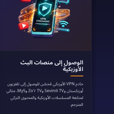
الوصول إلى منصات البث
الأوزبكية
خادم VPN الأوزبكي مُحسّن للوصول إلى تلفزيون
أوزبكستان وSevimli TV وZo'r TV وMy5. مثالي
لمتابعة المسلسلات الأوزبكية والمحتوى التركي
المترجم.