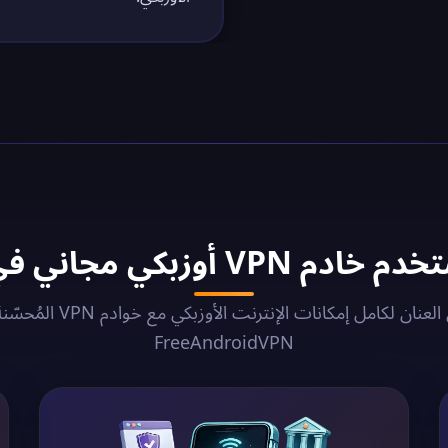
VP أوزبكي مجاني في 2026؟
أطلق العنان لكامل إمكانات الإنترنت الأوزبكي 
FreeAndroidVPN