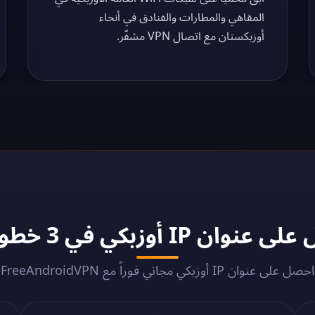
المقاهي والمطارات والفنادق في أنحاء
أوزبكستان مع اتصال VPN مشفّر.
 أوزبكي في 3 خطوات - 2026
احصل على عنوان IP أوزبكي مجاني فوراً مع FreeAndroidVPN