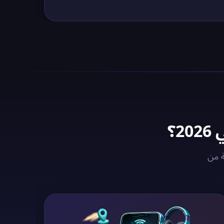
مع خوادم VPN المُحسّنة من