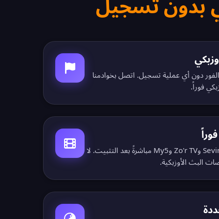
I أوزبكي على الفور دون أي عملية تسجيل. اتصل بخوادمنا
كي فوراً.
وراً
شاهد تلفزيون أوزبكستان وSevimli TV وZo'r TV وMy5 مباشرةً بعد التثبيت. لا
ات البث الأوزبكية.
ددة