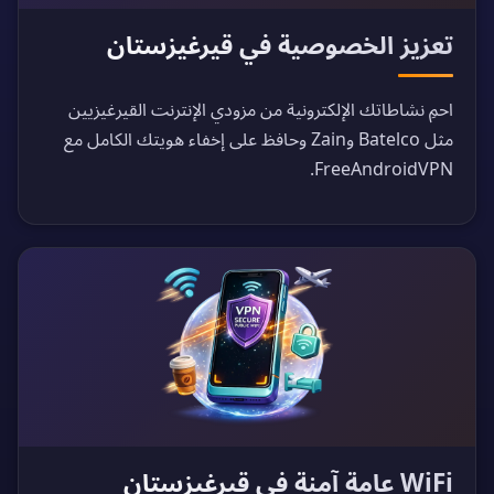
تعزيز الخصوصية في قيرغيزستان
احمِ نشاطاتك الإلكترونية من مزودي الإنترنت القيرغيزيين
مثل Batelco وZain وحافظ على إخفاء هويتك الكامل مع
FreeAndroidVPN.
WiFi عامة آمنة في قيرغيزستان