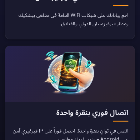
احمِ بياناتك على شبكات WiFi العامة في مقاهي بيشكيك
ومطار قيرغيزستان الدولي والفنادق.
اتصال فوري بنقرة واحدة
اتصل في ثوانٍ بنقرة واحدة. احصل فوراً على IP قيرغيزي آمن
على Android – بدون إعداد مطلوب.