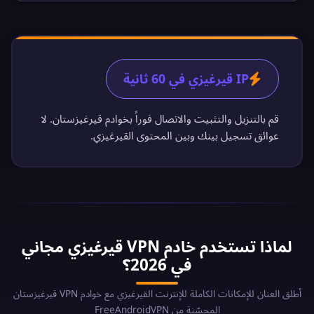
IP قيرغيزي في 60 ثانية
قم بالتنزيل والتثبيت والاتصال فوراً بخوادم قيرغيزستان. لا
عوائق تسجيل بينك وبين المحتوى القيرغيزي.
لماذا تستخدم خادم VPN قيرغيزي مجاني
في 2026؟
أطلق العنان للإمكانات الكاملة للإنترنت القيرغيزي مع خوادم VPN قيرغيزستان
المحسّنة من FreeAndroidVPN