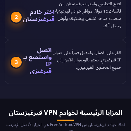
افتح التطبيق واختر قيرغيزستان من
اختر خادم
قائمة 152 دولة
. مواقع خوادم قيرغيزية
2
قيرغيزستان
متعددة متاحة تشمل بيشكيك وأوش
وجلال آباد.
اتصل
انقر على اتصال واحصل فوراً على عنوان
واستمتع بـ
IP قيرغيزي. تمتع بالوصول الآمن إلى
3
IP
جميع المحتوى القيرغيزي.
قيرغيزي
المزايا الرئيسية لخوادم VPN قيرغيزستان
لماذا خوادم قيرغيزستان من FreeAndroidVPN هي الخيار الأفضل للإنترنت