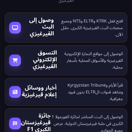
القيرغيزي
وصول إلى
افتح قفل KTRK وELTR وNTS وجميع
البث
منصات البث القيرغيزية الكبرى.
حمّل
القيرغيزي
الآن
.
التسوق
الوصول إلى مواقع التجارة الإلكترونية
الإلكتروني
القيرغيزية والأسواق المحلية بأسعار
القيرغيزي
محلية.
اقرأ الأيام وKyrgyzstan Tribune
أخبار ووسائل
وشاهد قنوات الELTR بدون قيود
إعلام قيرغيزية
جغرافية.
جائزة
الوصول إلى البث المباشر لجائزة الفورمولا 1
قيرغيزستان
الكبرى في حلبة قيرغيزستان الدولية. عرض
الكبرى F1
جميع
الخوادم
.