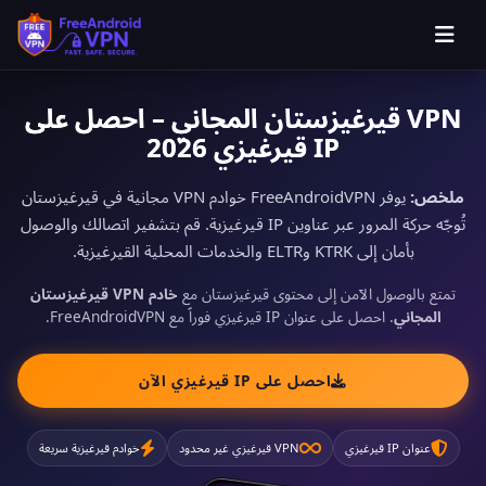
VPN قيرغيزستان المجاني – احصل على
IP قيرغيزي 2026
ملخص:
يوفر FreeAndroidVPN خوادم VPN مجانية في قيرغيزستان
تُوجّه حركة المرور عبر عناوين IP قيرغيزية. قم بتشفير اتصالك والوصول
بأمان إلى KTRK وELTR والخدمات المحلية القيرغيزية.
تمتع بالوصول الآمن إلى محتوى قيرغيزستان مع
خادم VPN قيرغيزستان
المجاني
. احصل على عنوان IP قيرغيزي فوراً مع FreeAndroidVPN.
احصل على IP قيرغيزي الآن
عنوان IP قيرغيزي
VPN قيرغيزي غير محدود
خوادم قيرغيزية سريعة