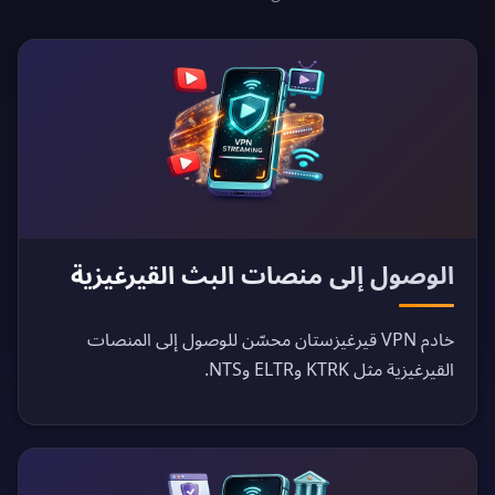
الوصول إلى منصات البث القيرغيزية
خادم VPN قيرغيزستان محسّن للوصول إلى المنصات
القيرغيزية مثل KTRK وELTR وNTS.