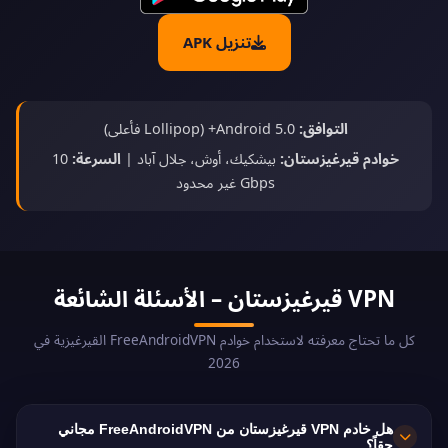
تنزيل APK
التوافق:
Android 5.0+ (Lollipop فأعلى)
خوادم قيرغيزستان:
بيشكيك، أوش، جلال آباد |
السرعة:
10
Gbps غير محدود
VPN قيرغيزستان – الأسئلة الشائعة
كل ما تحتاج معرفته لاستخدام خوادم FreeAndroidVPN القيرغيزية في
2026
هل خادم VPN قيرغيزستان من FreeAndroidVPN مجاني
حقاً؟