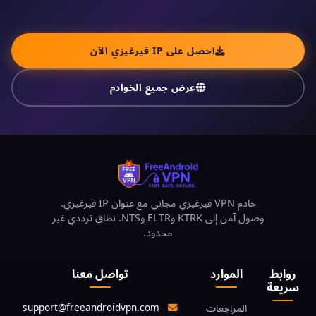
احصل على IP قيرغيزي الآن
عرض جميع الخوادم
خادم VPN قيرغيزي مجاني مع عنوان IP قيرغيزي.
وصول آمن إلى KTRK وELTR وNTS. نطاق ترددي غير
محدود.
روابط
الموارد
تواصل معنا
سريعة
support@freeandroidvpn.com
المراجعات