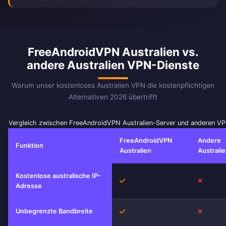
FreeAndroidVPN Australien vs.
andere Australien VPN-Dienste
Warum unser kostenloses Australien VPN die kostenpflichtigen
Alternativen 2026 übertrifft
Vergleich zwischen FreeAndroidVPN Australien-Server und anderen V
FreeAndroidVPN
Andere
Funktion
Australien
Australi
Kostenlose australische IP-
Ja
Nein
Adresse
Unbegrenzte Bandbreite
Ja
Nein