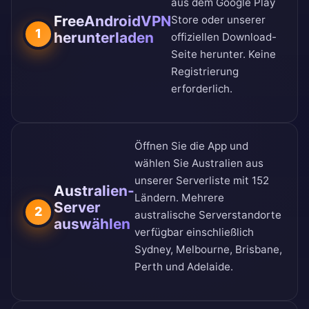
aus dem
Google Play
FreeAndroidVPN
Store
oder unserer
1
herunterladen
offiziellen Download-
Seite
herunter. Keine
Registrierung
erforderlich.
Öffnen Sie die App und
wählen Sie Australien aus
unserer
Serverliste mit 152
Australien-
Ländern
. Mehrere
Server
2
australische Serverstandorte
auswählen
verfügbar einschließlich
Sydney, Melbourne, Brisbane,
Perth und Adelaide.