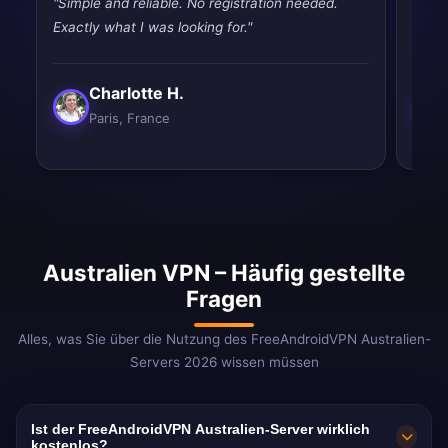
"Simple and reliable. No registration needed.
"Pret
Exactly what I was looking for."
vpns,
Charlotte H.
Paris, France
Australien VPN – Häufig gestellte
Fragen
Alles, was Sie über die Nutzung des FreeAndroidVPN Australien-
Servers 2026 wissen müssen
Ist der FreeAndroidVPN Australien-Server wirklich
kostenlos?