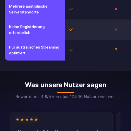
Mehrere australische
Ja
Nein
Serverstandorte
Keine Registrierung
Ja
Nein
erforderlich
Für australisches Streaming
Ja
Unbeka
optimiert
Was unsere Nutzer sagen
Bewertet mit 4,8/5 von über 12.500 Nutzern weltweit
★★★★★
★★