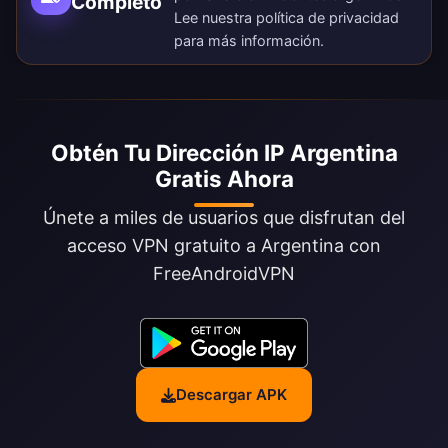
Completo
Lee nuestra
política de privacidad
para más información.
Obtén Tu Dirección IP Argentina
Gratis Ahora
Únete a miles de usuarios que disfrutan del
acceso VPN gratuito a Argentina con
FreeAndroidVPN
Descargar APK