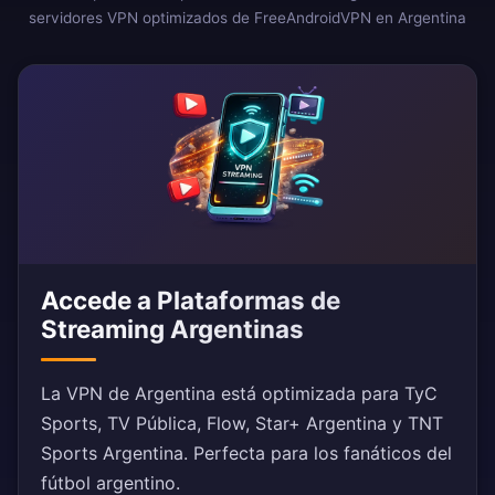
servidores VPN optimizados de FreeAndroidVPN en Argentina
Accede a Plataformas de
Streaming Argentinas
La VPN de Argentina está optimizada para TyC
Sports, TV Pública, Flow, Star+ Argentina y TNT
Sports Argentina. Perfecta para los fanáticos del
fútbol argentino.