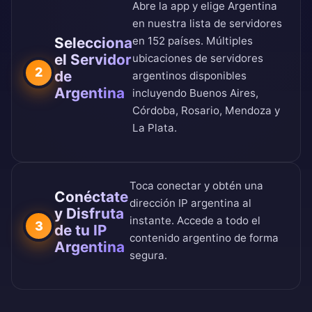
Abre la app y elige Argentina
en nuestra
lista de servidores
Selecciona
en 152 países
. Múltiples
el Servidor
ubicaciones de servidores
2
de
argentinos disponibles
Argentina
incluyendo Buenos Aires,
Córdoba, Rosario, Mendoza y
La Plata.
Toca conectar y obtén una
Conéctate
dirección IP argentina al
y Disfruta
instante. Accede a todo el
3
de tu IP
contenido argentino de forma
Argentina
segura.