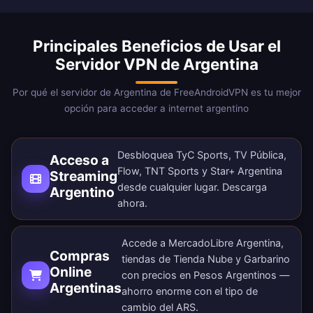
Principales Beneficios de Usar el
Servidor VPN de Argentina
Por qué el servidor de Argentina de FreeAndroidVPN es tu mejor
opción para acceder a internet argentino
Desbloquea TyC Sports, TV Pública,
Acceso a
Flow, TNT Sports y Star+ Argentina
Streaming
desde cualquier lugar.
Descarga
Argentino
ahora
.
Accede a MercadoLibre Argentina,
Compras
tiendas de Tienda Nube y Garbarino
Online
con precios en Pesos Argentinos —
Argentinas
ahorro enorme con el tipo de
cambio del ARS.