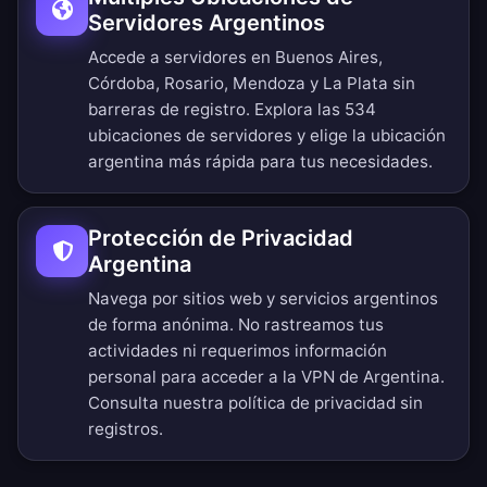
Servidores Argentinos
Accede a servidores en Buenos Aires,
Córdoba, Rosario, Mendoza y La Plata sin
barreras de registro.
Explora las 534
ubicaciones de servidores
y elige la ubicación
argentina más rápida para tus necesidades.
Protección de Privacidad
Argentina
Navega por sitios web y servicios argentinos
de forma anónima. No rastreamos tus
actividades ni requerimos información
personal para acceder a la VPN de Argentina.
Consulta nuestra
política de privacidad sin
registros
.