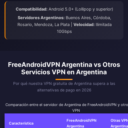
Compatibilidad:
Android 5.0+ (Lollipop y superior)
Servidores Argentinos:
Buenos Aires, Córdoba,
Rosario, Mendoza, La Plata |
Velocidad:
Ilimitada
10Gbps
FreeAndroidVPN Argentina vs Otros
Servicios VPN en Argentina
Por qué nuestra VPN gratuita de Argentina supera a las
alternativas de pago en 2026
Comparación entre el servidor de Argentina de FreeAndroidVPN y otro
VPN
FreeAndroidVPN
Otras VP
Característica
Argentina
Argentina