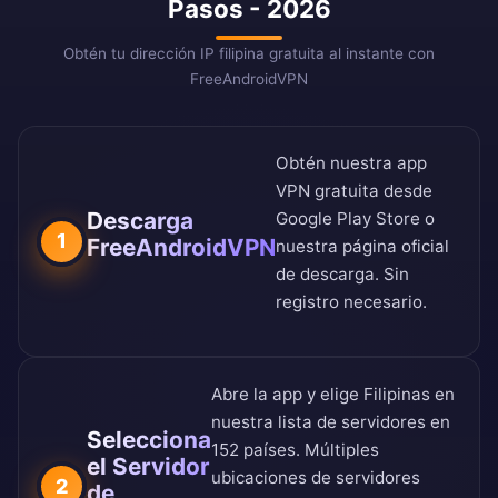
Pasos - 2026
Obtén tu dirección IP filipina gratuita al instante con
FreeAndroidVPN
Obtén nuestra app
VPN gratuita desde
Descarga
Google Play Store
o
1
FreeAndroidVPN
nuestra
página oficial
de descarga
. Sin
registro necesario.
Abre la app y elige Filipinas en
nuestra
lista de servidores en
Selecciona
152 países
. Múltiples
el Servidor
ubicaciones de servidores
2
de