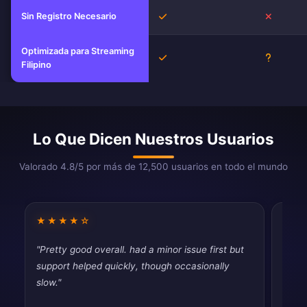
Sin Registro Necesario
Sí
No
Optimizada para Streaming
Sí
Descono
Filipino
Lo Que Dicen Nuestros Usuarios
Valorado 4.8/5 por más de 12,500 usuarios en todo el mundo
★★★★☆
★★
"Pretty good overall. had a minor issue first but
"Good
support helped quickly, though occasionally
drops
slow."