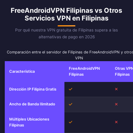
FreeAndroidVPN Filipinas vs Otros
Servicios VPN en Filipinas
Por qué nuestra VPN gratuita de Filipinas supera a las
alternativas de pago en 2026
Comparación entre el servidor de Filipinas de FreeAndroidVPN y otros
VPN
FreeAndroidVPN
Otras VP
Característica
Filipinas
Filipinas
Sí
No
Dirección IP Filipina Gratis
Ancho de Banda Ilimitado
Sí
No
Múltiples Ubicaciones
Sí
No
Filipinas