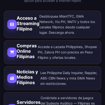
opción para acceder a internet filipino
Desbloquea iWantTFC, GMA
Acceso a
Network, Viu PH, WeTV y todos los
Streaming
canales filipinos desde cualquier
Filipino
lugar.
Descarga ahora
.
Compras
Accede a Lazada Philippines, Shopee
Online
PH, Zalora PH con precios en Peso
Filipinas
Filipino y ofertas locales.
Noticias y
Lee Philippine Daily Inquirer, Rappler,
Medios
ABS-CBN News y mira GMA News
Filipinos
sin restricciones.
Conéctate a servidores de juegos
Servidores
del Sudeste Asiático — Filipinas es