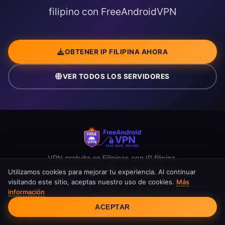
filipino con FreeAndroidVPN
OBTENER IP FILIPINA AHORA
VER TODOS LOS SERVIDORES
VPN gratuita en Filipinas con IP filipina.
Transmite ABS-CBN, GMA y accede a
Utilizamos cookies para mejorar tu experiencia. Al continuar
contenido local de forma segura. Mira
visitando este sitio, aceptas nuestro uso de cookies.
Más
baloncesto PBA, teleserye y contenido para
información
Consentimiento de cookies
OFWs con ancho de banda ilimitado y sin
ACEPTAR
registro.