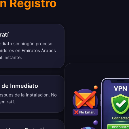
in Registro
ratí
ediato sin ningún proceso
rvidores en Emiratos Árabes
l instante.
 de Inmediato
spués de la instalación. No
emiratí.