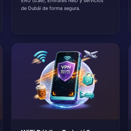
EAU (u.ae), Emirates NBD y servicios
de Dubái de forma segura.