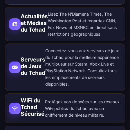
Lisez The N'Djamena Times, The
Actualités
Washington Post et regardez CNN,
et Médias
Fox News et MSNBC en direct sans
du Tchad
restrictions géographiques.
Connectez-vous aux serveurs de jeux
du Tchad pour la meilleure expérience
Serveurs
multijoueur sur Steam, Xbox Live et
de Jeux
PlayStation Network. Consultez tous
du Tchad
les
emplacements de serveurs
disponibles
.
WiFi du
Protégez vos données sur les réseaux
Tchad
WiFi publics du Tchad avec un
Sécurisé
chiffrement de niveau militaire.