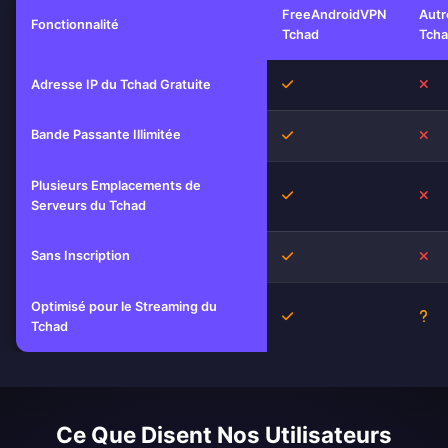
FreeAndroidVPN
Autr
Fonctionnalité
Tchad
Tch
Oui
No
Adresse IP du Tchad Gratuite
Bande Passante Illimitée
Oui
No
Plusieurs Emplacements de
Oui
No
Serveurs du Tchad
Sans Inscription
Oui
No
Optimisé pour le Streaming du
Oui
Inc
Tchad
Ce Que Disent Nos Utilisateurs