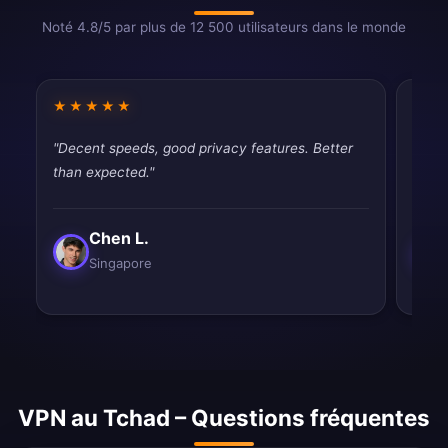
Noté 4.8/5 par plus de 12 500 utilisateurs dans le monde
★★★★★
★★
"Decent speeds, good privacy features. Better
"Good
than expected."
drops
Chen L.
Singapore
VPN au Tchad – Questions fréquentes