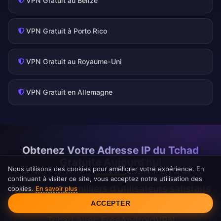
VPN Gratuit au Belize
VPN Gratuit à Porto Rico
VPN Gratuit au Royaume-Uni
VPN Gratuit en Allemagne
Obtenez Votre Adresse IP du Tchad
Gratuite Aujourd'hui
Nous utilisons des cookies pour améliorer votre expérience. En
continuant à visiter ce site, vous acceptez notre utilisation des
Rejoignez des milliers d'utilisateurs satisfaits
cookies.
En savoir plus
Consentement aux cookies
profitant d'un accès illimité au contenu du
ACCEPTER
Tchad avec FreeAndroidVPN