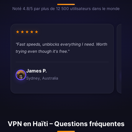
Noté 4.8/5 par plus de 12 500 utilisateurs dans le monde
★★★★★
★★
"Fast speeds, unblocks everything I need. Worth
"Fast
trying even though it's free."
tryin
James P.
Sydney, Australia
VPN en Haïti – Questions fréquentes