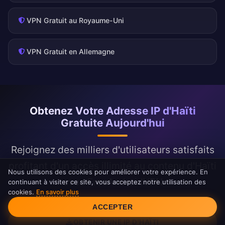
VPN Gratuit au Royaume-Uni
VPN Gratuit en Allemagne
Obtenez Votre Adresse IP d'Haïti
Gratuite Aujourd'hui
Rejoignez des milliers d'utilisateurs satisfaits
profitant d'un accès illimité au contenu d'Haïti
Nous utilisons des cookies pour améliorer votre expérience. En
avec FreeAndroidVPN
continuant à visiter ce site, vous acceptez notre utilisation des
cookies.
En savoir plus
Consentement aux cookies
ACCEPTER
OBTENIR UNE IP D'HAÏTI