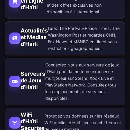
en Ligne
et des offres exclusives non
d'Haïti
disponibles à l'international.
Lisez The Port-au-Prince Times, The
Actualités
Washington Post et regardez CNN,
et Médias
Fox News et MSNBC en direct sans
d'Haïti
restrictions géographiques.
Connectez-vous aux serveurs de jeux
d'Haïti pour la meilleure expérience
Serveurs
multijoueur sur Steam, Xbox Live et
de Jeux
PlayStation Network. Consultez tous
d'Haïti
les
emplacements de serveurs
disponibles
.
WiFi
Protégez vos données sur les réseaux
d'Haïti
WiFi publics d'Haïti avec un chiffrement
Sécurisé
de niveau militaire.