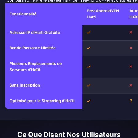
Comparaison entre le serveur Haïti de FreeAndroidVPN et d'autres se
FreeAndroidVPN
Aut
Fonctionnalité
Haïti
Haït
Oui
No
Adresse IP d'Haïti Gratuite
Bande Passante Illimitée
Oui
No
Plusieurs Emplacements de
Oui
No
Serveurs d'Haïti
Sans Inscription
Oui
No
Optimisé pour le Streaming d'Haïti
Oui
Inc
Ce Que Disent Nos Utilisateurs