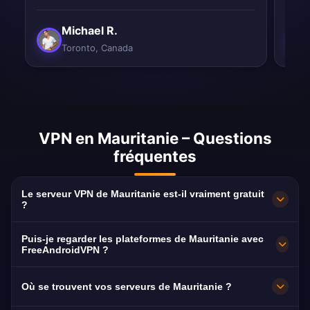
Michael R.
Toronto, Canada
VPN en Mauritanie – Questions
fréquentes
Le serveur VPN de Mauritanie est-il vraiment gratuit
?
100 % gratuit. Des serveurs à Nouakchott, sans
Puis-je regarder les plateformes de Mauritanie avec
abonnement, sans carte bancaire et sans
FreeAndroidVPN ?
inscription, avec une bande passante illimitée.
Oui. Le serveur est optimisé pour El
Où se trouvent vos serveurs de Mauritanie ?
Mouritaniya, Al Mourabitoun et Sahel TV,