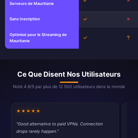
Oui
Non
Serveurs de Mauritanie
Sans Inscription
Oui
Non
Optimisé pour le Streaming de
Oui
Inco
Mauritanie
Ce Que Disent Nos Utilisateurs
Noté 4.8/5 par plus de 12 500 utilisateurs dans le monde
★★★★★
★★
"Good alternative to paid VPNs. Connection
"Pret
drops rarely happen."
secur