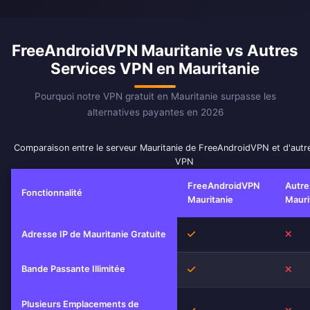
FreeAndroidVPN Mauritanie vs Autres
Services VPN en Mauritanie
Pourquoi notre VPN gratuit en Mauritanie surpasse les
alternatives payantes en 2026
Comparaison entre le serveur Mauritanie de FreeAndroidVPN et d'autr
VPN
FreeAndroidVPN
Autre
Fonctionnalité
Mauritanie
Mauri
Oui
Non
Adresse IP de Mauritanie Gratuite
Bande Passante Illimitée
Oui
Non
Plusieurs Emplacements de