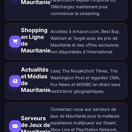
Mauritanie
Téléchargez maintenant
pour
commencer le streaming.
Shopping
Accédez à Amazon.com, Best Buy,
en Ligne
Walmart et Target avec les prix de
de
Mauritanie et des offres exclusives
Mauritanie
non disponibles à l'international.
Actualités
Lisez The Nouakchott Times, The
et Médias
Washington Post et regardez CNN,
de
Fox News et MSNBC en direct sans
Mauritanie
restrictions géographiques.
Connectez-vous aux serveurs de
jeux de Mauritanie pour la meilleure
Serveurs
expérience multijoueur sur Steam,
de Jeux de
Xbox Live et PlayStation Network.
Mauritanie