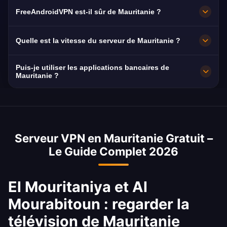
généralement en HD sans coupure.
Nouakchott. Tous les nœuds fonctionnent à 10
FreeAndroidVPN est-il sûr de Mauritanie ?
Gbit/s et basculent automatiquement vers le
plus proche disponible en cas de panne.
Oui. Chiffrement AES-256 et politique stricte
Quelle est la vitesse du serveur de Mauritanie ?
de non-conservation des journaux : votre
navigation reste privée.
Très élevée, avec une capacité de 10 Gbit/s. Le
Puis-je utiliser les applications bancaires de
débit moyen de Mauritanie est de 15 Mbps,
Mauritanie ?
idéal pour le streaming HD.
Oui. BMCI, Banque Nationale de Mauritanie et
Banque Populaire de Mauritanie sont
accessibles avec une IP de Mauritanie.
Serveur VPN en Mauritanie Gratuit –
Respectez les conditions de votre banque.
Le Guide Complet 2026
El Mouritaniya et Al
Mourabitoun : regarder la
télévision de Mauritanie