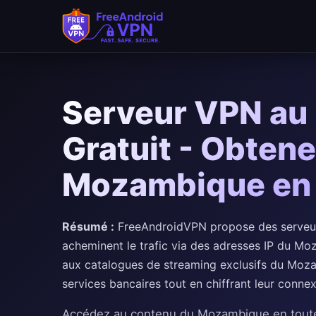
Passer au contenu principal
Serveur VPN a
Gratuit - Obtene
Mozambique en
Résumé :
FreeAndroidVPN propose des serveur
acheminent le trafic via des adresses IP du Mo
aux catalogues de streaming exclusifs du Moza
services bancaires tout en chiffrant leur connex
Accédez au contenu du Mozambique en toute