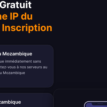
ratuit
e IP du
Inscription
du Mozambique
que immédiatement sans
ctez-vous à nos serveurs au
du Mozambique
zambique