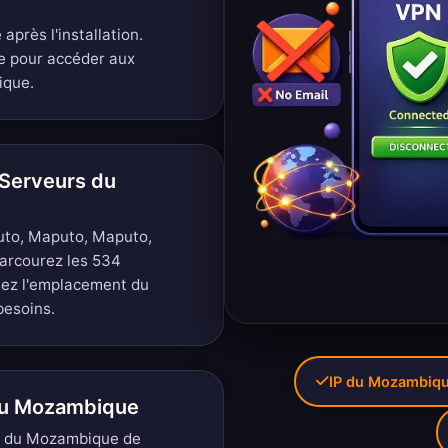
près l'installation.
e pour accéder aux
ique.
Serveurs du
uto, Maputo, Maputo,
arcourez les 534
sez l'emplacement du
besoins.
IP du Mozambiqu
 au Mozambique
es du Mozambique de