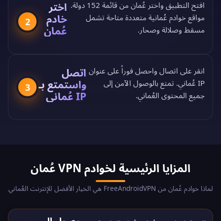
اختر
افتح التطبيق واختر عُمان من
قائمة 152 دولة
.
خادم
مواقع خوادم عُمانية متعددة متاحة تشمل
2
عُمان
مسقط وصلالة وصحار.
اتصل
انقر على اتصال واحصل فوراً على عنوان
واستمتع بـ
IP عُماني. تمتع بالوصول الآمن إلى
3
IP عُماني
جميع المحتوى العُماني.
المزايا الرئيسية لخوادم VPN عُمان
لماذا خوادم عُمان من FreeAndroidVPN هي الخيار الأفضل للإنترنت العُماني
وصول إلى