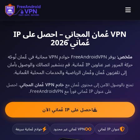
VPN عُمان المجاني – احصل على IP
عُماني 2026
ملخص:
يوفر FreeAndroidVPN خوادم VPN مجانية في عُمان تُوجّه
حركة المرور عبر عناوين IP عُمانية. قم بتشفير اتصالك والوصول بأمان
إلى تلفزيون عُمان وعُمان الرياضية والخدمات المحلية العُمانية.
تمتع بالوصول الآمن إلى محتوى عُمان مع
خادم VPN عُمان المجاني
. احصل
على عنوان IP عُماني فوراً مع FreeAndroidVPN.
احصل على IP عُماني الآن
عنوان IP عُماني
VPN عُماني غير محدود
خوادم عُمانية سريعة