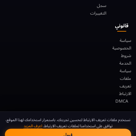
سجل
التغييرات
قانوني
سياسة
الخصوصية
شروط
الخدمة
سياسة
ملفات
تعريف
الارتباط
DMCA
موافقة ملفات تعريف الا
نستخدم ملفات تعريف الارتباط لتحسين تجربتك. باستمرار استخدامك لهذا الموقع،
© 2026 FreeAndroidVPN. جميع الحقوق محفوظة.
توافق على استخدامنا لملفات تعريف الارتباط.
اعرف المزيد
FreeAndroidVPN غير مرتبط بـ Google LLC أو Android. Android علامة تجارية
قبول