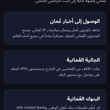
عُماني وصولاً كاملاً إلى البث الرياضي المحلي.
الوصول إلى أخبار عُمان
شاهد تلفزيون عُمان ومجان مباشرة بـ IP عُماني. يصبح
المحتوى العُماني المقيّد جغرافياً متاحاً في جميع أنحاء العالم.
الجالية العُمانية
مئات الآلاف من العُمانيين في الخارج يستخدمون VPN للبقاء
على تواصل مع محتوى البلاد.
البنوك العُمانية
قد تُعلّم تطبيقات بنك عُمان الوطني وAhli United Bank