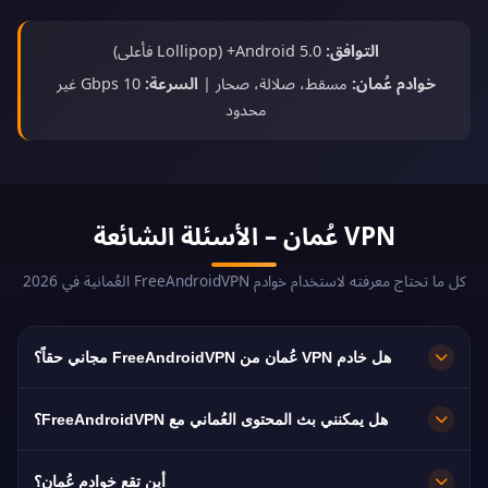
التوافق:
Android 5.0+ (Lollipop فأعلى)
خوادم عُمان:
مسقط، صلالة، صحار |
السرعة:
10 Gbps غير
محدود
VPN عُمان – الأسئلة الشائعة
كل ما تحتاج معرفته لاستخدام خوادم FreeAndroidVPN العُمانية في 2026
هل خادم VPN عُمان من FreeAndroidVPN مجاني حقاً؟
نعم! خوادم VPN عُمان من FreeAndroidVPN مجانية
هل يمكنني بث المحتوى العُماني مع FreeAndroidVPN؟
100% بدون رسوم مخفية أو فترات تجريبية أو بطاقات
ائتمانية مطلوبة. وصول غير محدود إلى خوادم VPN عُمان
خوادم VPN عُمان محسّنة لبث المنصات العُمانية مثل
أين تقع خوادم عُمان؟