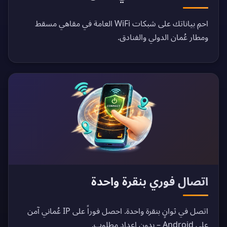
احمِ بياناتك على شبكات WiFi العامة في مقاهي مسقط
ومطار عُمان الدولي والفنادق.
اتصال فوري بنقرة واحدة
اتصل في ثوانٍ بنقرة واحدة. احصل فوراً على IP عُماني آمن
على Android – بدون إعداد مطلوب.