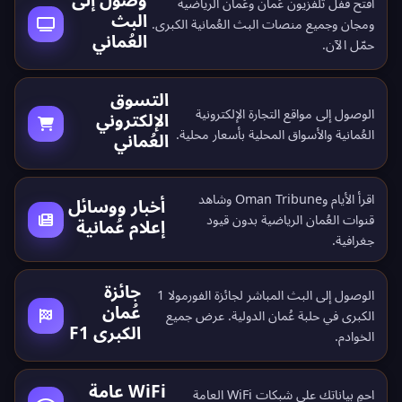
افتح قفل تلفزيون عُمان وعُمان الرياضية
البث
ومجان وجميع منصات البث العُمانية الكبرى.
العُماني
حمّل الآن
.
التسوق
الوصول إلى مواقع التجارة الإلكترونية
الإلكتروني
العُمانية والأسواق المحلية بأسعار محلية.
العُماني
اقرأ الأيام وOman Tribune وشاهد
أخبار ووسائل
قنوات العُمان الرياضية بدون قيود
إعلام عُمانية
جغرافية.
جائزة
الوصول إلى البث المباشر لجائزة الفورمولا 1
عُمان
الكبرى في حلبة عُمان الدولية. عرض جميع
الكبرى F1
الخوادم
.
WiFi عامة
احمِ بياناتك على شبكات WiFi العامة