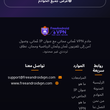
عرض جميع الخوادم
خادم VPN عُماني مجاني مع عنوان IP عُماني. وصول
آمن إلى تلفزيون عُمان وعُمان الرياضية ومجان. نطاق
ترددي غير محدود.
روابط
الموارد
تواصل معنا
سريعة
support@freeandroidvpn.com
المراجعات
الرئيسية
www.freeandroidvpn.com
ما هو
المدونة
عنوان IP
الخوادم
الخاص بي
من نحن
ما هو
اتصل بنا
VPN