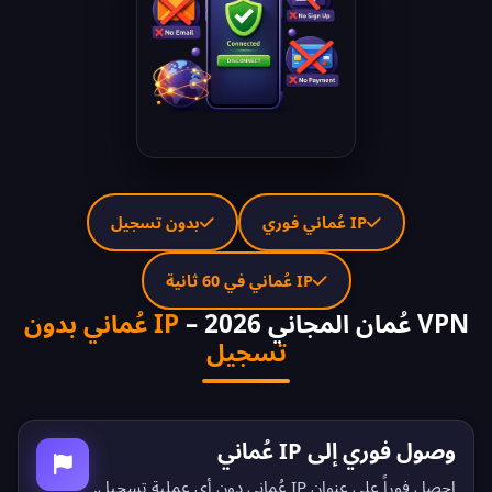
IP عُماني فوري
بدون تسجيل
IP عُماني في 60 ثانية
VPN عُمان المجاني 2026 –
IP عُماني بدون
تسجيل
وصول فوري إلى IP عُماني
احصل فوراً على عنوان IP عُماني دون أي عملية تسجيل.