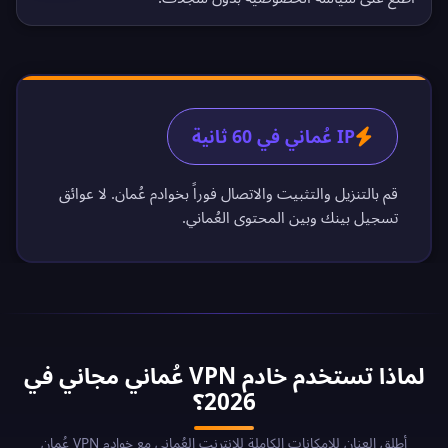
IP عُماني في 60 ثانية
قم بالتنزيل والتثبيت والاتصال فوراً بخوادم عُمان. لا عوائق
تسجيل بينك وبين المحتوى العُماني.
لماذا تستخدم خادم VPN عُماني مجاني في
2026؟
أطلق العنان للإمكانات الكاملة للإنترنت العُماني مع خوادم VPN عُمان