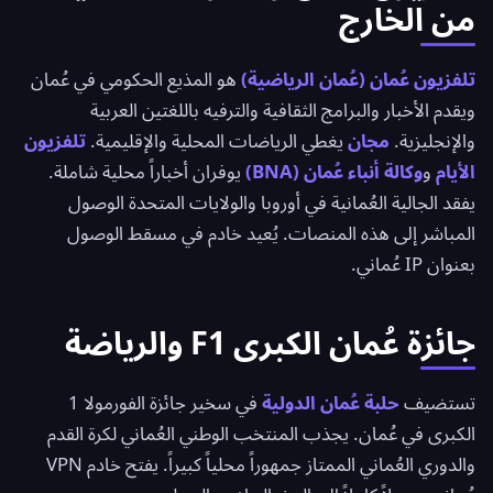
من الخارج
تلفزيون عُمان (عُمان الرياضية)
هو المذيع الحكومي في عُمان
ويقدم الأخبار والبرامج الثقافية والترفيه باللغتين العربية
والإنجليزية.
مجان
يغطي الرياضات المحلية والإقليمية.
تلفزيون
الأيام
و
وكالة أنباء عُمان (BNA)
يوفران أخباراً محلية شاملة.
يفقد الجالية العُمانية في أوروبا والولايات المتحدة الوصول
المباشر إلى هذه المنصات. يُعيد خادم في مسقط الوصول
بعنوان IP عُماني.
جائزة عُمان الكبرى F1 والرياضة
تستضيف
حلبة عُمان الدولية
في سخير جائزة الفورمولا 1
الكبرى في عُمان. يجذب المنتخب الوطني العُماني لكرة القدم
والدوري العُماني الممتاز جمهوراً محلياً كبيراً. يفتح خادم VPN