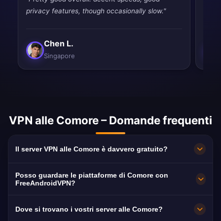
privacy features, though occasionally slow."
relia
Chen L.
Singapore
VPN alle Comore – Domande frequenti
Il server VPN alle Comore è davvero gratuito?
100% gratuito. Server a Moroni senza
Posso guardare le piattaforme di Comore con
abbonamento, senza carta e senza
FreeAndroidVPN?
registrazione, con banda illimitata.
Sì. Il server è ottimizzato per ORTC, Télévision
Dove si trovano i vostri server alle Comore?
Nationale Comorienne e Comores Info, di