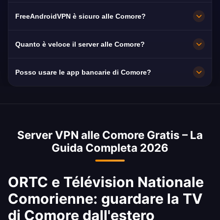
norma in HD senza interruzioni.
Moroni. Tutti i nodi funzionano a 10 Gbps e
FreeAndroidVPN è sicuro alle Comore?
commutano automaticamente sul più vicino
disponibile.
Sì. Cifratura AES-256 e rigorosa politica no-
Quanto è veloce il server alle Comore?
log: la tua navigazione resta privata.
Molto veloce, con capacità di 10 Gbps. La
Posso usare le app bancarie di Comore?
velocità media alle Comore è di 15 Mbps,
ideale per lo streaming HD.
Sì. Banque pour l'Industrie et le Commerce,
Exim Bank Comores e SNPSF sono
raggiungibili con un IP di Comore. Rispetta
Server VPN alle Comore Gratis – La
sempre le condizioni della tua banca.
Guida Completa 2026
ORTC e Télévision Nationale
Comorienne: guardare la TV
di Comore dall'estero