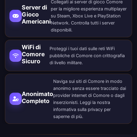
Collegati ai server di gioco Comore
Server di
per la migliore esperienza multiplayer
Gioco
su Steam, Xbox Live e PlayStation
Americani
Network. Controlla tutti i
server
disponibili
.
WiFi di
Proteggi i tuoi dati sulle reti WiFi
Comore
pubbliche di Comore con crittografia
Sicuro
di livello militare.
Naviga sui siti di Comore in modo
anonimo senza essere tracciato dai
Anonimato
provider internet di Comore o dagli
Completo
inserzionisti. Leggi la nostra
informativa sulla privacy
per
saperne di più.