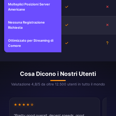
Molteplici Posizioni Server
Sì
No
Americane
Nessuna Registrazione
Sì
No
Richiesta
Ottimizzato per Streaming di
Sì
Scon
Comore
Cosa Dicono i Nostri Utenti
Valutazione 4,8/5 da oltre 12.500 utenti in tutto il mondo
★★★★☆
★★
"Pretty good overall. decent speeds, good
"Does