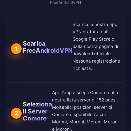
FreeAndroidVPN
Scarica la nostra app
VPN gratuita dal
Google Play Store
o
Scarica
dalla nostra
pagina di
1
FreeAndroidVPN
download ufficiale
.
Nessuna registrazione
richiesta.
Apri l'app e scegli Comore dalla
nostra
lista server di 152 paesi
.
Seleziona
Molteplici posizioni server di
il Server
2
Comore disponibili tra cui
Comore
Moroni, Moroni, Moroni, Moroni
e Moroni.