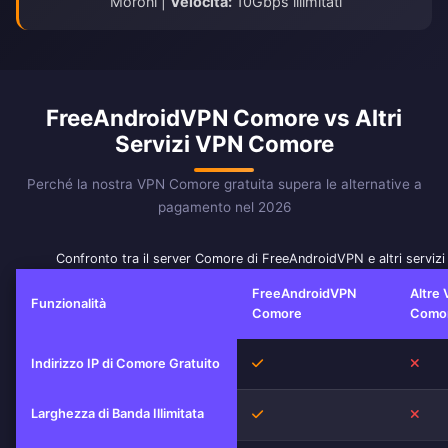
Moroni |
Velocità:
10Gbps illimitati
FreeAndroidVPN Comore vs Altri
Servizi VPN Comore
Perché la nostra VPN Comore gratuita supera le alternative a
pagamento nel 2026
Confronto tra il server Comore di FreeAndroidVPN e altri serviz
FreeAndroidVPN
Altre
Funzionalità
Comore
Como
Sì
No
Indirizzo IP di Comore Gratuito
Larghezza di Banda Illimitata
Sì
No