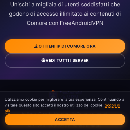
Unisciti a migliaia di utenti soddisfatti che
godono di accesso illimitato ai contenuti di
Comore con FreeAndroidVPN
OTTIENI IP DI COMORE ORA
VEDI TUTTI I SERVER
Utilizziamo cookie per migliorare la tua esperienza. Continuando a
visitare questo sito accetti il nostro utilizzo dei cookie.
Scopri di
Server VPN India gratuito con indirizzo IP
più
Consenso Cookie
indiano. Guarda Hotstar, JioCinema e accedi
ACCETTA
ai contenuti indiani in sicurezza. Crittografia
AES-256, larghezza di banda illimitata.