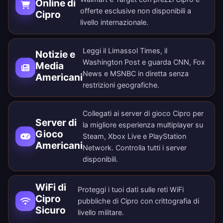
Online di
offerte esclusive non disponibili a
Cipro
livello internazionale.
Leggi il Limassol Times, il
Notizie e
Washington Post e guarda CNN, Fox
Media
News e MSNBC in diretta senza
Americani
restrizioni geografiche.
Collegati ai server di gioco Cipro per
Server di
la migliore esperienza multiplayer su
Gioco
Steam, Xbox Live e PlayStation
Americani
Network. Controlla tutti i
server
disponibili
.
WiFi di
Proteggi i tuoi dati sulle reti WiFi
Cipro
pubbliche di Cipro con crittografia di
Sicuro
livello militare.