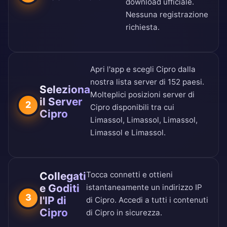
download ufficiale
.
Nessuna registrazione
richiesta.
Apri l'app e scegli Cipro dalla
nostra
lista server di 152 paesi
.
Seleziona
Molteplici posizioni server di
il Server
2
Cipro disponibili tra cui
Cipro
Limassol, Limassol, Limassol,
Limassol e Limassol.
Collegati
Tocca connetti e ottieni
e Goditi
istantaneamente un indirizzo IP
3
l'IP di
di Cipro. Accedi a tutti i contenuti
Cipro
di Cipro in sicurezza.