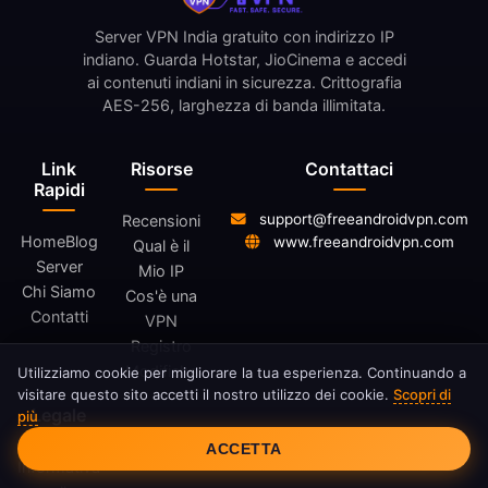
Server VPN India gratuito con indirizzo IP
indiano. Guarda Hotstar, JioCinema e accedi
ai contenuti indiani in sicurezza. Crittografia
AES-256, larghezza di banda illimitata.
Link
Risorse
Contattaci
Rapidi
support@freeandroidvpn.com
Recensioni
Home
Blog
www.freeandroidvpn.com
Qual è il
Server
Mio IP
Chi Siamo
Cos'è una
Contatti
VPN
Registro
Modifiche
Utilizziamo cookie per migliorare la tua esperienza. Continuando a
visitare questo sito accetti il nostro utilizzo dei cookie.
Scopri di
Legale
più
Consenso Cookie
ACCETTA
Informativa