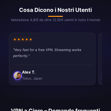
Cosa Dicono i Nostri Utenti
Valutazione 4,8/5 da oltre 12.500 utenti in tutto il mondo
★★★★★
★★
"Very fast for a free VPN. Streaming works
"Work
perfectly."
satisf
Alex T.
Tokyo, Japan
VPN a Cipro – Domande frequenti