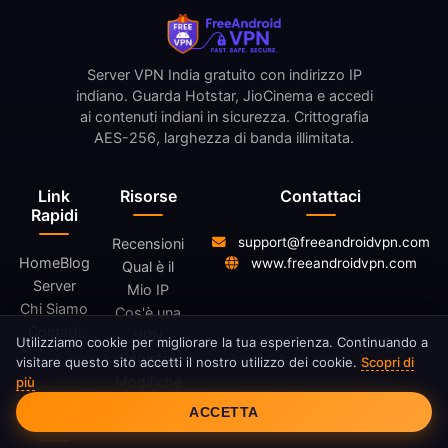
Server VPN India gratuito con indirizzo IP
indiano. Guarda Hotstar, JioCinema e accedi
ai contenuti indiani in sicurezza. Crittografia
AES-256, larghezza di banda illimitata.
Link
Risorse
Contattaci
Rapidi
support@freeandroidvpn.com
Recensioni
Home
Blog
www.freeandroidvpn.com
Qual è il
Server
Mio IP
Chi Siamo
Cos'è una
Contatti
VPN
Utilizziamo cookie per migliorare la tua esperienza. Continuando a
Registro
visitare questo sito accetti il nostro utilizzo dei cookie.
Scopri di
Modifiche
più
Consenso Cookie
ACCETTA
Legale