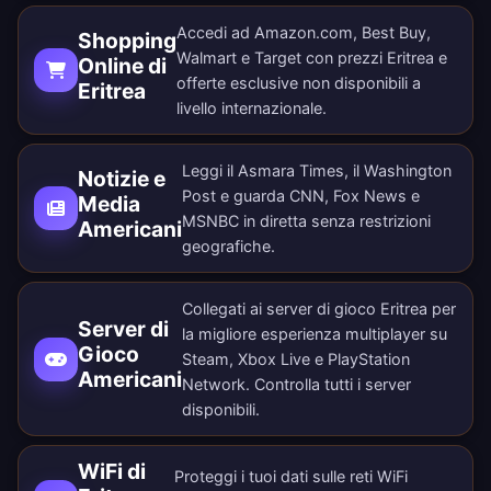
Accedi ad Amazon.com, Best Buy,
Shopping
Walmart e Target con prezzi Eritrea e
Online di
offerte esclusive non disponibili a
Eritrea
livello internazionale.
Leggi il Asmara Times, il Washington
Notizie e
Post e guarda CNN, Fox News e
Media
MSNBC in diretta senza restrizioni
Americani
geografiche.
Collegati ai server di gioco Eritrea per
Server di
la migliore esperienza multiplayer su
Gioco
Steam, Xbox Live e PlayStation
Americani
Network. Controlla tutti i
server
disponibili
.
WiFi di
Proteggi i tuoi dati sulle reti WiFi