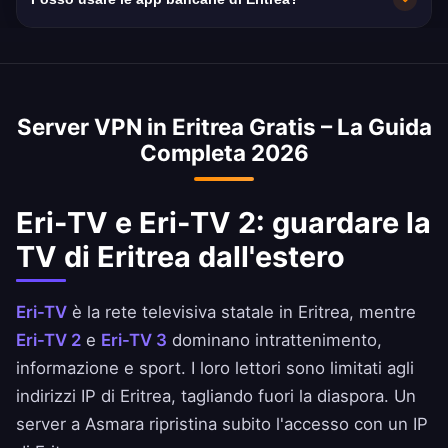
velocità media in Eritrea è di 5 Mbps, ideale
per lo streaming HD.
Sì. Commercial Bank of Eritrea e Housing e
Commerce Bank of Eritrea sono raggiungibili
con un IP di Eritrea. Rispetta sempre le
Server VPN in Eritrea Gratis – La Guida
condizioni della tua banca.
Completa 2026
Eri-TV e Eri-TV 2: guardare la
TV di Eritrea dall'estero
Eri-TV
è la rete televisiva statale in Eritrea, mentre
Eri-TV 2
e
Eri-TV 3
dominano intrattenimento,
informazione e sport. I loro lettori sono limitati agli
indirizzi IP di Eritrea, tagliando fuori la diaspora. Un
server a Asmara ripristina subito l'accesso con un IP