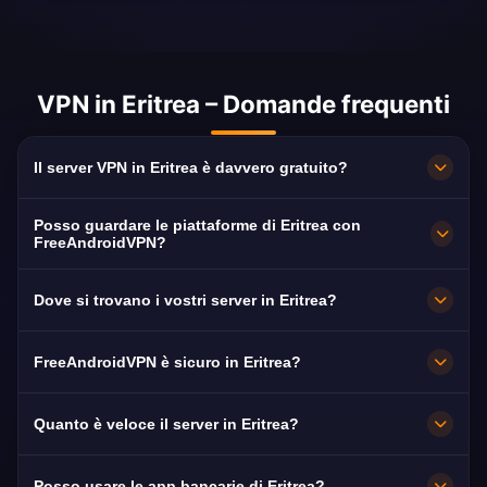
VPN in Eritrea – Domande frequenti
Il server VPN in Eritrea è davvero gratuito?
100% gratuito. Server a Asmara senza
Posso guardare le piattaforme di Eritrea con
abbonamento, senza carta e senza
FreeAndroidVPN?
registrazione, con banda illimitata.
Sì. Il server è ottimizzato per Eri-TV, Eri-TV 2 e
Dove si trovano i vostri server in Eritrea?
Eri-TV 3, di norma in HD senza interruzioni.
Asmara. Tutti i nodi funzionano a 10 Gbps e
FreeAndroidVPN è sicuro in Eritrea?
commutano automaticamente sul più vicino
disponibile.
Sì. Cifratura AES-256 e rigorosa politica no-
Quanto è veloce il server in Eritrea?
log: la tua navigazione resta privata.
Molto veloce, con capacità di 10 Gbps. La
Posso usare le app bancarie di Eritrea?