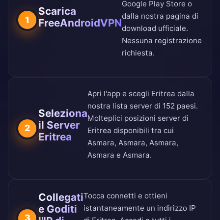
Google Play Store
o
Scarica
dalla nostra
pagina di
1
FreeAndroidVPN
download ufficiale
.
Nessuna registrazione
richiesta.
Apri l'app e scegli Eritrea dalla
nostra
lista server di 152 paesi
.
Seleziona
Molteplici posizioni server di
il Server
2
Eritrea disponibili tra cui
Eritrea
Asmara, Asmara, Asmara,
Asmara e Asmara.
Collegati
Tocca connetti e ottieni
e Goditi
istantaneamente un indirizzo IP
3