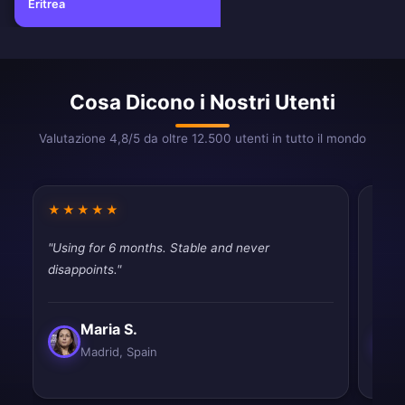
Eritrea
Cosa Dicono i Nostri Utenti
Valutazione 4,8/5 da oltre 12.500 utenti in tutto il mondo
★★★★★
★★
"Using for 6 months. Stable and never
"Had 
disappoints."
quic
Maria S.
Madrid, Spain