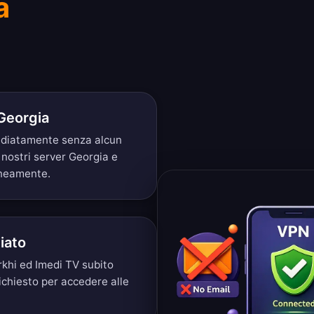
a
 Georgia
mediatamente senza alcun
 nostri server Georgia e
aneamente.
iato
rkhi ed Imedi TV subito
ichiesto per accedere alle