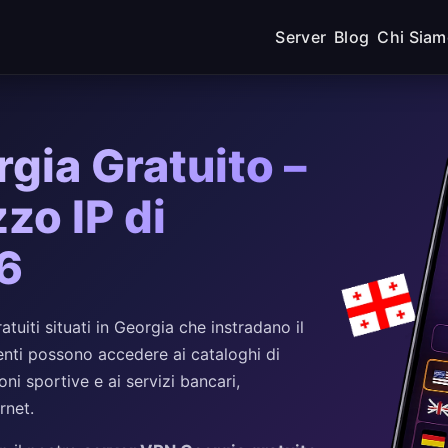
Server
Blog
Chi Sia
gia Gratuito –
zzo IP di
6
iti situati in Georgia che instradano il
utenti possono accedere ai cataloghi di
oni sportive e ai servizi bancari,
rnet.