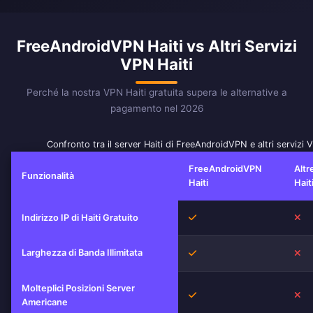
FreeAndroidVPN Haiti vs Altri Servizi
VPN Haiti
Perché la nostra VPN Haiti gratuita supera le alternative a
pagamento nel 2026
Confronto tra il server Haiti di FreeAndroidVPN e altri servizi 
FreeAndroidVPN
Altr
Funzionalità
Haiti
Hait
Sì
No
Indirizzo IP di Haiti Gratuito
Larghezza di Banda Illimitata
Sì
No
Molteplici Posizioni Server
Sì
No
Americane