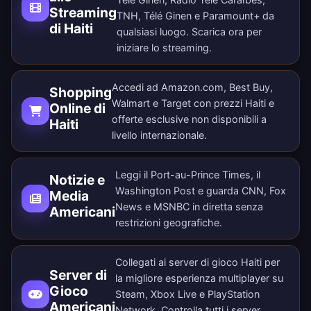
Streaming
TNH, Télé Ginen e Paramount+ da
di Haiti
qualsiasi luogo.
Scarica ora
per
iniziare lo streaming.
Accedi ad Amazon.com, Best Buy,
Shopping
Walmart e Target con prezzi Haiti e
Online di
offerte esclusive non disponibili a
Haiti
livello internazionale.
Leggi il Port-au-Prince Times, il
Notizie e
Washington Post e guarda CNN, Fox
Media
News e MSNBC in diretta senza
Americani
restrizioni geografiche.
Collegati ai server di gioco Haiti per
Server di
la migliore esperienza multiplayer su
Gioco
Steam, Xbox Live e PlayStation
Americani
Network. Controlla tutti i
server