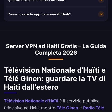
Quanto è veloce il server ad Haiti?
log: la tua navigazione resta privata.
Molto veloce, con capacità di 10 Gbps. La
Posso usare le app bancarie di Haiti?
velocità media ad Haiti è di 15 Mbps, ideale
per lo streaming HD.
Sì. Unibank, Sogebank e Banque Nationale de
Crédit sono raggiungibili con un IP di Haiti.
Rispetta sempre le condizioni della tua banca.
Server VPN ad Haiti Gratis – La Guida
Completa 2026
Télévision Nationale d'Haïti e
Télé Ginen: guardare la TV di
Haiti dall'estero
Télévision Nationale d'Haïti
è il servizio pubblico
televisivo ad Haiti, mentre
Télé Ginen
e
Radio Télé