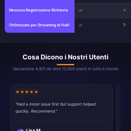
Nessuna Registrazione Richiesta
Sì
No
Ottimizzato per Streaming di Haiti
Sì
Sc
Cosa Dicono i Nostri Utenti
Valutazione 4,8/5 da oltre 12.500 utenti in tutto il mondo
★★★★★
★★
"Had a minor issue first but support helped
"Best
quickly. Recommend."
and e
Lisa M.