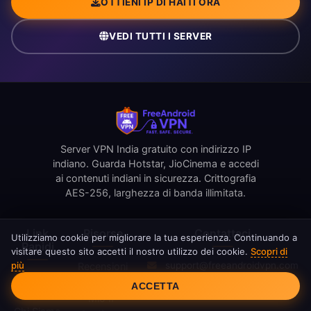
OTTIENI IP DI HAITI ORA
VEDI TUTTI I SERVER
Server VPN India gratuito con indirizzo IP
indiano. Guarda Hotstar, JioCinema e accedi
ai contenuti indiani in sicurezza. Crittografia
AES-256, larghezza di banda illimitata.
Link
Risorse
Contattaci
Utilizziamo cookie per migliorare la tua esperienza. Continuando a
Rapidi
visitare questo sito accetti il nostro utilizzo dei cookie.
Scopri di
più
support@freeandroidvpn.com
Recensioni
Consenso Cookie
Home
Blog
www.freeandroidvpn.com
Qual è il
ACCETTA
Server
Mio IP